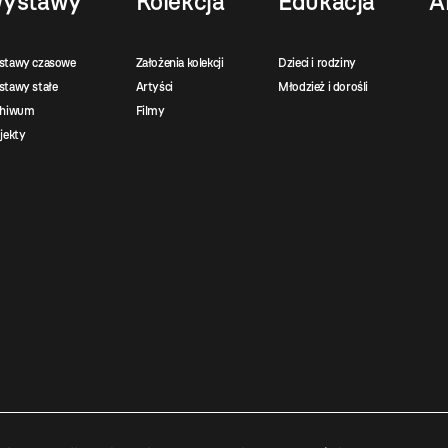
ystawy
Kolekcja
Edukacja
A
stawy czasowe
Założenia kolekcji
Dzieci i rodziny
tawy stałe
Artyści
Młodzież i dorośli
chiwum
Filmy
jekty