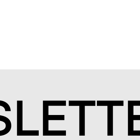
S
LETT