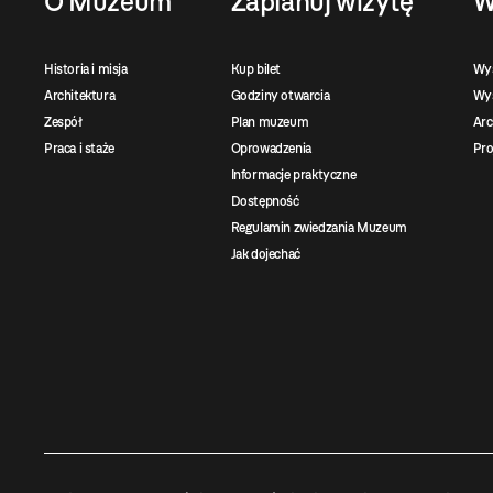
O Muzeum
Zaplanuj wizytę
W
Historia i misja
Kup bilet
Wy
Architektura
Godziny otwarcia
Wys
Zespół
Plan muzeum
Ar
Praca i staże
Oprowadzenia
Pro
Informacje praktyczne
Dostępność
Regulamin zwiedzania Muzeum
Jak dojechać