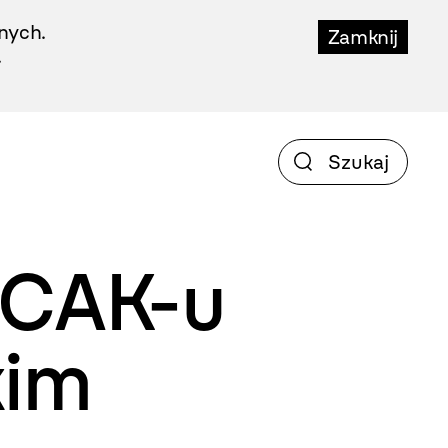
nych.
Zamknij
.
OCAK-u
kim