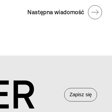
Następna wiadomość
ER
Zapisz się