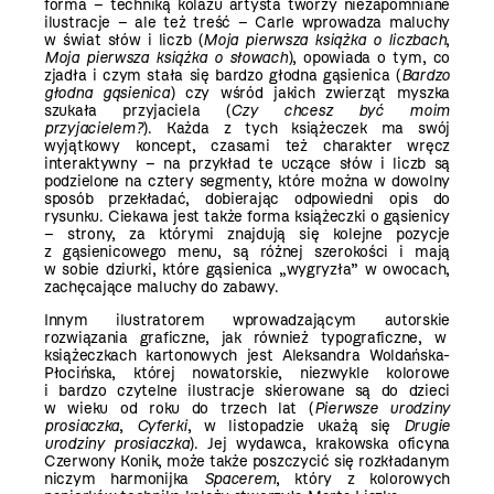
forma – techniką kolażu artysta tworzy niezapomniane
ilustracje – ale też treść – Carle wprowadza maluchy
w świat słów i liczb (
Moja pierwsza książka o liczbach
,
Moja pierwsza książka o słowach
), opowiada o tym, co
zjadła i czym stała się bardzo głodna gąsienica (
Bardzo
głodna gąsienica
) czy wśród jakich zwierząt myszka
szukała przyjaciela (
Czy chcesz być moim
przyjacielem?
). Każda z tych książeczek ma swój
wyjątkowy koncept, czasami też charakter wręcz
interaktywny – na przykład te uczące słów i liczb są
podzielone na cztery segmenty, które można w dowolny
sposób przekładać, dobierając odpowiedni opis do
rysunku. Ciekawa jest także forma książeczki o gąsienicy
– strony, za którymi znajdują się kolejne pozycje
z gąsienicowego menu, są różnej szerokości i mają
w sobie dziurki, które gąsienica „wygryzła” w owocach,
zachęcające maluchy do zabawy.
Innym ilustratorem wprowadzającym autorskie
rozwiązania graficzne, jak również typograficzne, w
książeczkach kartonowych jest Aleksandra Woldańska-
Płocińska, której nowatorskie, niezwykle kolorowe
i bardzo czytelne ilustracje skierowane są do dzieci
w wieku od roku do trzech lat (
Pierwsze urodziny
prosiaczka
,
Cyferki
, w listopadzie ukażą się
Drugie
urodziny prosiaczka
). Jej wydawca, krakowska oficyna
Czerwony Konik, może także poszczycić się rozkładanym
niczym harmonijka
Spacerem
, który z kolorowych