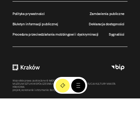
Polityka prywatności
Zamówienia publiczne
Biuletyn informacji publicznej
Deklaracja dostępności
Procedura przeciwdziałania mobbingowi i dyskryminacji
Sygnaliści
Wszystkie prawa zastrzeżone ©
MOCAK
2011-2026
MUZEUM SZTUKI WSPÓŁCZESNEJ W KRAKOWIE MOCAK – INSTYTUCJA KULTURY MIASTA
KRAKOWA
projekt, wykonanie i utrzymanie:
Bonjour.pl