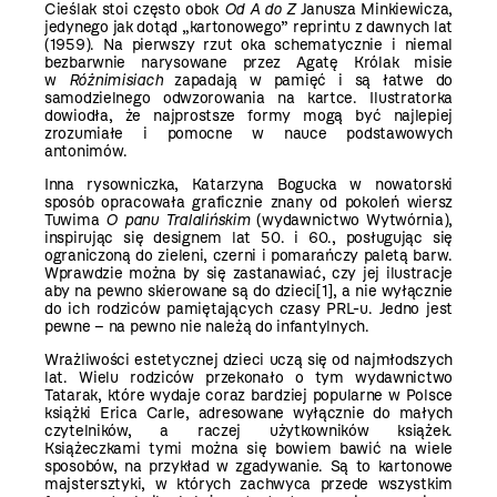
Cieślak stoi często obok
Od A do Z
Janusza Minkiewicza,
jedynego jak dotąd „kartonowego” reprintu z dawnych lat
(1959). Na pierwszy rzut oka schematycznie i niemal
bezbarwnie narysowane przez Agatę Królak misie
w
Różnimisiach
zapadają w pamięć i są łatwe do
samodzielnego odwzorowania na kartce. Ilustratorka
dowiodła, że najprostsze formy mogą być najlepiej
zrozumiałe i pomocne w nauce podstawowych
antonimów.
Inna rysowniczka, Katarzyna Bogucka w nowatorski
sposób opracowała graficznie znany od pokoleń wiersz
Tuwima
O panu Tralalińskim
(wydawnictwo Wytwórnia),
inspirując się designem lat 50. i 60., posługując się
ograniczoną do zieleni, czerni i pomarańczy paletą barw.
Wprawdzie można by się zastanawiać, czy jej ilustracje
aby na pewno skierowane są do dzieci
[1]
, a nie wyłącznie
do ich rodziców pamiętających czasy PRL-u. Jedno jest
pewne – na pewno nie należą do infantylnych.
Wrażliwości estetycznej dzieci uczą się od najmłodszych
lat. Wielu rodziców przekonało o tym wydawnictwo
Tatarak, które wydaje coraz bardziej popularne w Polsce
książki Erica Carle, adresowane wyłącznie do małych
czytelników, a raczej użytkowników książek.
Książeczkami tymi można się bowiem bawić na wiele
sposobów, na przykład w zgadywanie. Są to kartonowe
majstersztyki, w których zachwyca przede wszystkim