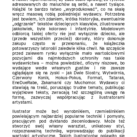
adresowanych do maluchów są setki, a nawet tysiące.
Książki te bardzo łatwo „wyprodukować”, co na skalę
wręcz masową robią pośledniejsi wydawcy. Potrzebna
jest bowiem, ich zdaniem, krótka historyjka, ewentualnie
„odgrzanie” tekstów dziecięcych klasyków, zilustrowane
jakkolwiek, byle kolorowo i infantylnie. Modelowym
odbiorcą takiej oferty nie jest wyłącznie dziecko, ale
(przede wszystkim przecież) dorosły, który dokonuje
zakupu często w przekonaniu, że książeczka
potowarzyszy latorośli zaledwie kilka chwil. Na szczęście
przed zalewem rynku wyłącznie mało wartościowymi
pozycjami dla najmłodszych uchroniły nas takie
wydawnictwa – można powiedzieć, oficyny niszowe, bo
wydające wedle własnych gustów i nie zawsze
oglądające się na zyski – jak Dwie Siostry, Wytwórnia,
Czerwony Konik, Hokus-Pokus, Format, Tatarak,
EneDueRabe, Zakamarki czy Muchomor. Wydawcy ci
stawiają na treść, poruszając trudne tematy, publikując
wyjątkowe teksty, zwracają też szczególną uwagę na
formę, zazwyczaj współpracując z ilustratorami
artystami.
Ilustrator może być wyrobnikiem, rzemieślnikiem
powielającym najbardziej popularne techniki i pomysły,
pracującym pod dyktando zleceniodawcy. Może też
stworzyć swój własny warsztat, unikatowy styl,
rozpoznawalną technikę, wprowadzając do publikacji
wartości artystyczne. Takich ilustratorów pojawiło się