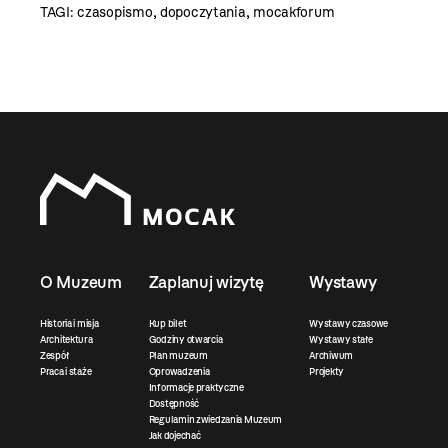
TAGI:
czasopismo
,
dopoczytania
,
mocakforum
O Muzeum
Zaplanuj wizytę
Wystawy
Historia i misja
Kup bilet
Wystawy czasowe
Architektura
Godziny otwarcia
Wystawy stałe
Zespół
Plan muzeum
Archiwum
Praca i staże
Oprowadzenia
Projekty
Informacje praktyczne
Dostępność
Regulamin zwiedzania Muzeum
Jak dojechać