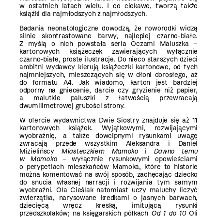
w ostatnich latach wielu. I co ciekawe, tworzą także
książki dla najmłodszych z najmłodszych.
Badania neonatologiczne dowodzą, że noworodki widzą
silnie skontrastowane barwy, najlepiej czarno-białe.
Z myślą o nich powstała seria Oczami Maluszka –
kartonowych książeczek zawierających wyłącznie
czarno-białe, proste ilustracje. Do nieco starszych dzieci
ambitni wydawcy kierują książeczki kartonowe, od tych
najmniejszych, mieszczących się w dłoni dorosłego, aż
do formatu A4. Jak wiadomo, karton jest bardziej
odporny na gniecenie, darcie czy gryzienie niż papier,
a malutkie paluszki z łatwością przewracają
dwumilimetrowej grubości strony.
W ofercie wydawnictwa Dwie Siostry znajduje się aż 11
kartonowych książek. Wyjątkowymi, rozwijającymi
wyobraźnię, a także dowcipnymi rysunkami uwagę
zwracają przede wszystkim Aleksandra i Daniel
Mizielińscy
Miasteczkiem Mamoko
i
Dawno temu
w Mamoko
– wyłącznie rysunkowymi opowieściami
o perypetiach mieszkańców Mamoka, które to historie
można komentować na swój sposób, zachęcając dziecko
do snucia własnej narracji i rozwijania tym samym
wyobraźni. Ola Cieślak natomiast uczy maluchy liczyć
zwierzątka, narysowane kredkami o jasnych barwach,
dziecięcą wręcz kreską, imitującą rysunki
przedszkolaków; na księgarskich półkach
Od 1 do 10
Oli