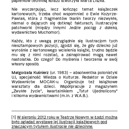
papierków techniką kolażu stworzyła Marta Liszka.
Nie wyczerpując, lecz kończąc temat książeczek
kartonowych, trzeba choć wspomnieć o Ewie Kozyrze-
Pawlak, która z fragmentów tkanin tworzy niezwykłe,
niemal o dających się dotknąć fakturach, ilustracyjne
patchworki (między innymi
Jedzie pociąg z daleka
,
wydawnictwo Muchomor).
Każdy, kto z uwagą przyglądnie się ilustracjom tych
niesztampowych pozycji, zgodzi się, że gdy dziecko już
wyrośnie z kartonowego wcielenia książki, trudno będzie
mu się z nimi rozstać, a zainspirować mogą nawet
nastolatka. Do czego? Do myślenia i tworzenia w swój
własny sposób.
Małgorzata Kuśnierz
(ur. 1983) – absolwentka polonistyki
UJ, specjalność Wiedza o Kulturze. Redaktor w Dziale
Wydawnictw MOCAK-u. Organizuje też książkowe
warsztaty dla dzieci. Współpracuje z magazynem
„Zwykłe życie", kwartalnikiem „Tytuł Ujednolicony"
i kilkoma wydawnictwami (m.in. z W.A.B.).
[1]
W sierpniu 2012 roku w Teatrze Nowym w Łodzi można
było oglądać wystawę jej ilustracji książkowych pod
znaczącym tytułem
Ilustracje nie dziecinne
.