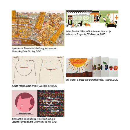
Julian Tuwim,
O Panu Tralalińskim
, ilustracje:
Katarzyna Bogucka, Wytwórnia, 2010
Aleksandra i Daniel Mizielińscy,
Miasteczko
Mamoko
, Dwie Siostry, 2010
Eric Carle,
Bardzo głodna gąsienica
, Tatarak, 2010
Agata Królak,
Różnimisie
, Dwie Siostry, 2012
Aleksandra Woldańska-Płocińska,
Drugie
urodziny prosiaczka
, Czerwony Konik, 2012