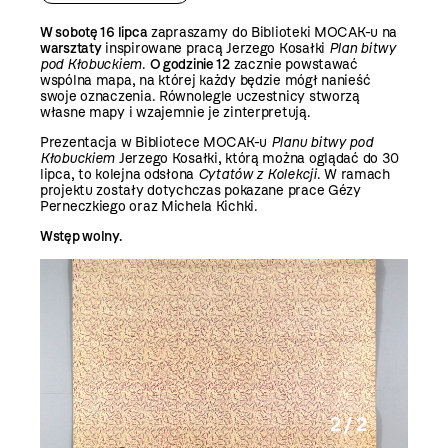
W sobotę 16 lipca
zapraszamy do Biblioteki MOCAK-u na
warsztaty
inspirowane pracą Jerzego Kosałki
Plan bitwy
pod Kłobuckiem
.
O godzinie 12
zacznie powstawać
wspólna mapa, na której każdy będzie mógł nanieść
swoje oznaczenia. Równolegle uczestnicy stworzą
własne mapy i wzajemnie je zinterpretują.
Prezentacja w Bibliotece MOCAK-u
Planu bitwy pod
Kłobuckiem
Jerzego Kosałki, którą można oglądać do 30
lipca, to kolejna odsłona
Cytatów z Kolekcji
. W ramach
projektu zostały dotychczas pokazane prace Gézy
Perneczkiego oraz Michela Kichki.
Wstęp wolny.
2 / 2