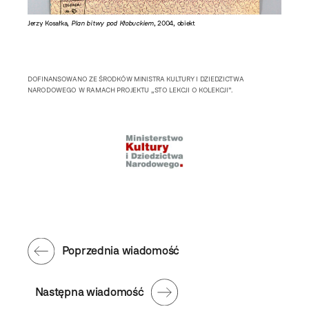
ane
Jerzy Kosałka,
Plan bitwy pod Kłobuckiem
, 2004, obiekt
DOFINANSOWANO ZE ŚRODKÓW MINISTRA KULTURY I DZIEDZICTWA
NARODOWEGO W RAMACH PROJEKTU „STO LEKCJI O KOLEKCJI”.
Poprzednia wiadomość
Następna wiadomość