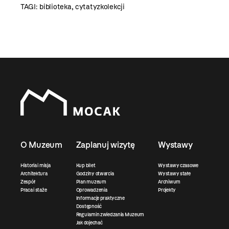
TAGI:
biblioteka
,
cytatyzkolekcji
O Muzeum
Zaplanuj wizytę
Wystawy
Historia i misja
Kup bilet
Wystawy czasowe
Architektura
Godziny otwarcia
Wystawy stałe
Zespół
Plan muzeum
Archiwum
Praca i staże
Oprowadzenia
Projekty
Informacje praktyczne
Dostępność
Regulamin zwiedzania Muzeum
Jak dojechać