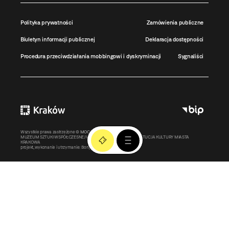
Polityka prywatności
Zamówienia publiczne
Biuletyn informacji publicznej
Deklaracja dostępności
Procedura przeciwdziałania mobbingowi i dyskryminacji
Sygnaliści
Wszystkie prawa zastrzeżone ©
MOCAK
2011-2026
MUZEUM SZTUKI WSPÓŁCZESNEJ W KRAKOWIE MOCAK – INSTYTUCJA KULTURY MIASTA
KRAKOWA
projekt, wykonanie i utrzymanie:
Bonjour.pl