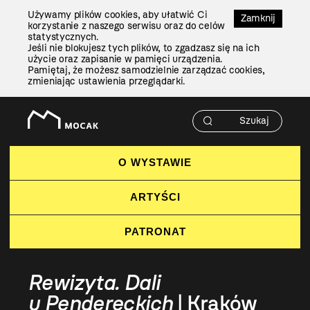
Przejdź
Używamy plików cookies, aby ułatwić Ci
Do
Zamknij
korzystanie z naszego serwisu oraz do celów
Treści
statystycznych.
Jeśli nie blokujesz tych plików, to zgadzasz się na ich
użycie oraz zapisanie w pamięci urządzenia.
Pamiętaj, że możesz samodzielnie zarządzać cookies,
zmieniając ustawienia przeglądarki.
O WYSTAWIE
ARTYŚCI
PATRONAT
Rewizyta. Dali
u Pendereckich
| Kraków