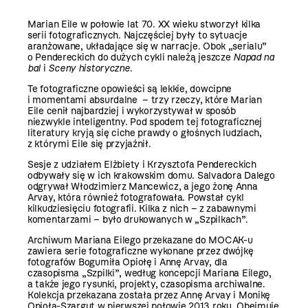
Marian Eile w połowie lat 70. XX wieku stworzył kilka
serii fotograficznych. Najczęściej były to sytuacje
aranżowane, układające się w narracje. Obok „serialu”
o Pendereckich do dużych cykli należą jeszcze
Napad na
bal
i
Sceny historyczne
.
Te fotograficzne opowieści są lekkie, dowcipne
i momentami absurdalne – trzy rzeczy, które Marian
Eile cenił najbardziej i wykorzystywał w sposób
niezwykle inteligentny. Pod spodem tej fotograficznej
literatury kryją się ciche prawdy o głośnych ludziach,
z którymi Eile się przyjaźnił.
Sesje z udziałem Elżbiety i Krzysztofa Pendereckich
odbywały się w ich krakowskim domu. Salvadora Dalego
odgrywał Włodzimierz Mancewicz, a jego żonę Anna
Arvay, która również fotografowała. Powstał cykl
kilkudziesięciu fotografii. Kilka z nich – z zabawnymi
komentarzami – było drukowanych w „Szpilkach”.
Archiwum Mariana Eilego przekazane do MOCAK-u
zawiera serie fotograficzne wykonane przez dwójkę
fotografów Bogumiła Opiołę i Annę Arvay, dla
czasopisma „Szpilki”, według koncepcji Mariana Eilego,
a także jego rysunki, projekty, czasopisma archiwalne.
Kolekcja przekazana została przez Annę Arvay i Monikę
Opioła-Szargut w pierwszej połowie 2013 roku. Obejmuje