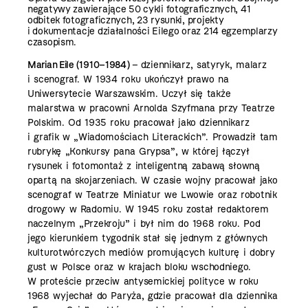
negatywy zawierające 50 cykli fotograficznych, 41
odbitek fotograficznych, 23 rysunki, projekty
i dokumentacje działalności Eilego oraz 214 egzemplarzy
czasopism.
Marian Eile (1910–1984)
– d
ziennikarz, satyryk, malarz
i scenograf. W 1934 roku ukończył prawo na
Uniwersytecie Warszawskim. Uczył się także
malarstwa w pracowni Arnolda Szyfmana przy Teatrze
Polskim. Od 1935 roku pracował jako dziennikarz
i grafik w „Wiadomościach Literackich”. Prowadził tam
rubrykę „Konkursy pana Grypsa”, w której łączył
rysunek i fotomontaż z inteligentną zabawą słowną
opartą na skojarzeniach. W czasie wojny pracował jako
scenograf w Teatrze Miniatur we Lwowie oraz robotnik
drogowy w Radomiu. W 1945 roku został redaktorem
naczelnym „Przekroju” i był nim do 1968 roku. Pod
jego kierunkiem tygodnik stał się jednym z głównych
kulturotwórczych mediów promujących kulturę i dobry
gust w Polsce oraz w krajach bloku wschodniego.
W proteście przeciw antysemickiej polityce w roku
1968 wyjechał do Paryża, gdzie pracował dla dziennika