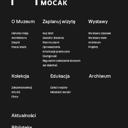
O Muzeum
Zaplanuj wizytę
Wystawy
Historia i misja
Kup bilet
Wystawy czasowe
Architektura
Godziny otwarcia
Wystawy stałe
Zespół
Plan muzeum
Archiwum
Praca i staże
Oprowadzenia
Projekty
Informacje praktyczne
Dostępność
Regulamin zwiedzania Muzeum
Jak dojechać
Kolekcja
Edukacja
Archiwum
Założenia kolekcji
Dzieci i rodziny
Artyści
Młodzież i dorośli
Filmy
Aktualności
Biblioteka