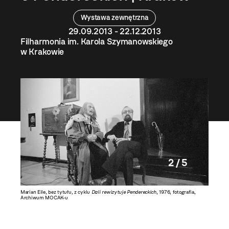
Wystawa zewnętrzna
29.09.2013 - 22.12.2013
Filharmonia im. Karola Szymanowskiego
w Krakowie
2 / 5
fia,
Marian Eile, bez tytułu, z cyklu
Dali rewizytuje Pendereckich
, 1976, fotografia,
Marian Ei
Archiwum MOCAK-u
Archiw