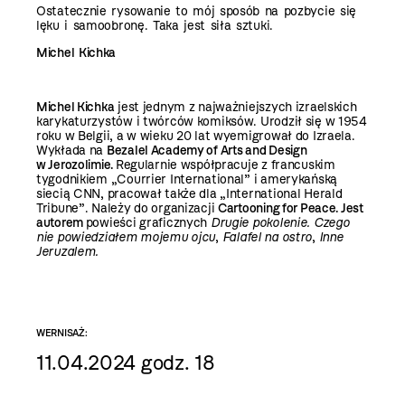
Ostatecznie rysowanie to mój sposób na pozbycie się
lęku i samoobronę. Taka jest siła sztuki.
Michel Kichka
Michel Kichka
jest jednym z najważniejszych izraelskich
karykaturzystów i twórców komiksów. Urodził się w 1954
roku w Belgii, a w wieku 20 lat wyemigrował do Izraela.
Wykłada na
Bezalel Academy of Arts and Design
w Jerozolimie.
Regularnie współpracuje z francuskim
tygodnikiem „Courrier International” i amerykańską
siecią CNN, pracował także dla „International Herald
Tribune”. Należy do organizacji
Cartooning for Peace.
Jest
autorem
powieści graficznych
Drugie pokolenie. Czego
nie powiedziałem mojemu ojcu
,
Falafel na ostro
,
Inne
Jeruzalem.
WERNISAŻ:
11.04.2024 godz. 18