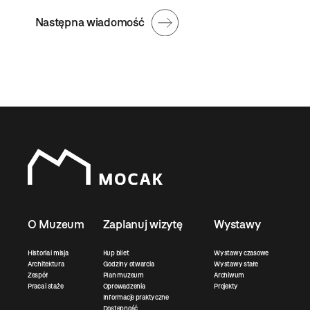
Następna wiadomość
O Muzeum
Zaplanuj wizytę
Wystawy
Historia i misja
Kup bilet
Wystawy czasowe
Architektura
Godziny otwarcia
Wystawy stałe
Zespół
Plan muzeum
Archiwum
Praca i staże
Oprowadzenia
Projekty
Informacje praktyczne
Dostępność