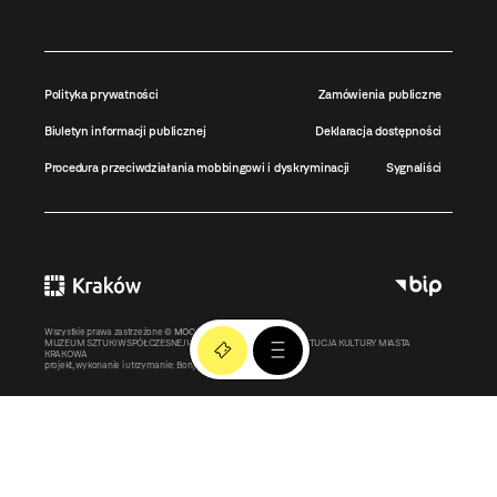
Polityka prywatności
Zamówienia publiczne
Biuletyn informacji publicznej
Deklaracja dostępności
Procedura przeciwdziałania mobbingowi i dyskryminacji
Sygnaliści
Wszystkie prawa zastrzeżone ©
MOCAK
2011-2026
MUZEUM SZTUKI WSPÓŁCZESNEJ W KRAKOWIE MOCAK – INSTYTUCJA KULTURY MIASTA
KRAKOWA
projekt, wykonanie i utrzymanie:
Bonjour.pl