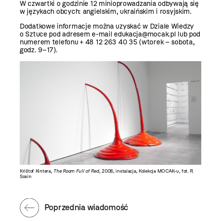
W czwartki o godzinie 12 minioprowadzania odbywają się
w językach obcych:
angielskim
,
ukraińskim
i
rosyjskim
.
Dodatkowe informacje można uzyskać w Dziale Wiedzy
o Sztuce pod adresem e-mail
edukacja@mocak.pl
lub pod
numerem telefonu + 48 12 263 40 35 (wtorek – sobota,
godz. 9–17).
Krištof Kintera,
The Room Full of Red
, 2008, instalacja, Kolekcja MOCAK-u, fot. R.
Sosin
Poprzednia wiadomość