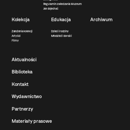
Regulamin zwiedzania Muzeum
Jak dojechać
Kolekcja
Edukacja
Archiwum
Założenia kolekcji
Dzieci i rodziny
Artyści
Młodzież i dorośli
Filmy
Aktualności
Biblioteka
Kontakt
Wydawnictwo
Partnerzy
Materiały prasowe