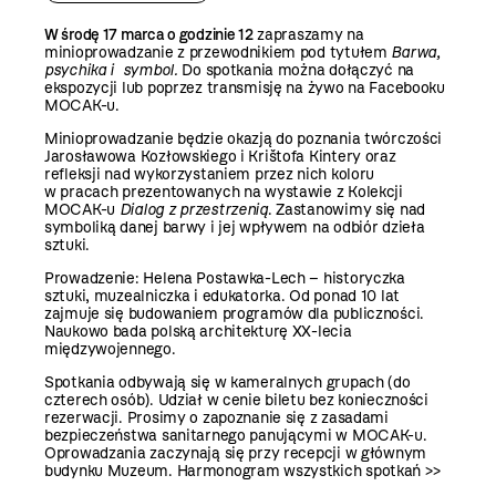
W środę 17 marca o godzinie 12
zapraszamy na
minioprowadzanie z przewodnikiem pod tytułem
Barwa,
psychika i symbol.
Do spotkania można dołączyć na
ekspozycji lub poprzez transmisję na żywo na
Facebooku
MOCAK-u
.
Minioprowadzanie będzie okazją do poznania twórczości
Jarosławowa Kozłowskiego i Krištofa Kintery oraz
refleksji nad wykorzystaniem przez nich koloru
w pracach prezentowanych na wystawie z Kolekcji
MOCAK-u
Dialog z przestrzenią
. Zastanowimy się nad
symboliką danej barwy i jej wpływem na odbiór dzieła
sztuki.
Prowadzenie: Helena Postawka-Lech – historyczka
sztuki, muzealniczka i edukatorka. Od ponad 10 lat
zajmuje się budowaniem programów dla publiczności.
Naukowo bada polską architekturę XX-lecia
międzywojennego.
Spotkania odbywają się w kameralnych grupach (do
czterech osób). Udział w cenie biletu bez konieczności
rezerwacji. Prosimy o zapoznanie się z
zasadami
bezpieczeństwa sanitarnego
panującymi w MOCAK-u.
Oprowadzania zaczynają się przy recepcji w głównym
budynku Muzeum.
Harmonogram wszystkich spotkań >>