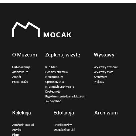
O Muzeum
Zaplanuj wizytę
Wystawy
Historia i misja
Kup bilet
Wystawy czasowe
Architektura
Godziny otwarcia
Wystawy stałe
Zespół
Plan muzeum
Archiwum
Praca i staże
Oprowadzenia
Projekty
Informacje praktyczne
Dostępność
Regulamin zwiedzania Muzeum
Jak dojechać
Kolekcja
Edukacja
Archiwum
Założenia kolekcji
Dzieci i rodziny
Artyści
Młodzież i dorośli
Filmy