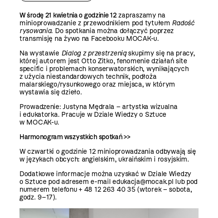
W środę 21 kwietnia o godzinie 12
zapraszamy na
minioprowadzanie z przewodnikiem pod tytułem
Radość
rysowania.
Do spotkania można dołączyć poprzez
transmisję na żywo na
Facebooku MOCAK-u
.
Na wystawie
Dialog z przestrzenią
skupimy się na pracy,
której autorem jest Otto Zitko, fenomenie działań site
specific
i problemach konserwatorskich, wynikających
z użycia niestandardowych technik, podłoża
malarskiego/rysunkowego oraz miejsca, w którym
wystawia się dzieło.
Prowadzenie: Justyna Mędrala – artystka wizualna
i edukatorka. Pracuje w Dziale Wiedzy o Sztuce
w MOCAK-u.
Harmonogram wszystkich spotkań >>
W czwartki o godzinie 12 minioprowadzania odbywają się
w językach obcych:
angielskim
,
ukraińskim
i
rosyjskim
.
Dodatkowe informacje można uzyskać w Dziale Wiedzy
o Sztuce pod adresem e-mail
edukacja@mocak.pl
lub pod
numerem telefonu + 48 12 263 40 35 (wtorek – sobota,
godz. 9–17).