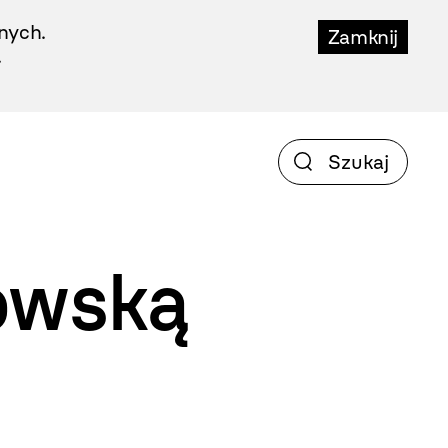
nych.
Zamknij
.
owską