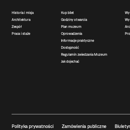
Historia i misja
Kup bilet
Wy
Architektura
Godziny otwarcia
Wys
Zespół
Plan muzeum
Ar
Praca i staże
Oprowadzenia
Pro
Informacje praktyczne
Dostępność
Regulamin zwiedzania Muzeum
Jak dojechać
Polityka prywatności
Zamówienia publiczne
Biulety