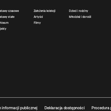
stawy czasowe
Założenia kolekcji
Dzieci i rodziny
tawy stałe
Artyści
Młodzież i dorośli
chiwum
Filmy
jekty
n informacji publicznej
Deklaracja dostępności
Procedura 