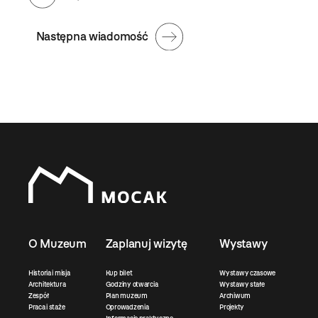
Następna wiadomość
O Muzeum
Zaplanuj wizytę
Wystawy
Historia i misja
Kup bilet
Wystawy czasowe
Architektura
Godziny otwarcia
Wystawy stałe
Zespół
Plan muzeum
Archiwum
Praca i staże
Oprowadzenia
Projekty