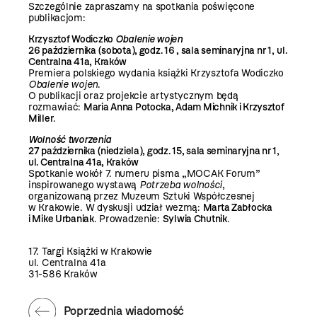
Szczególnie zapraszamy na spotkania poświęcone
publikacjom:
Krzysztof Wodiczko
Obalenie wojen
26 października (sobota), godz. 16
, sala seminaryjna nr 1
,
ul.
Centralna 41a, Kraków
Premiera polskiego wydania książki Krzysztofa Wodiczko
Obalenie wojen
.
O publikacji oraz projekcie artystycznym będą
rozmawiać:
Maria Anna Potocka, Adam Michnik i Krzysztof
Miller
.
Wolność tworzenia
27 października (niedziela), godz. 15, sala seminaryjna nr 1
,
ul. Centralna 41a, Kraków
Spotkanie wokół 7. numeru pisma „MOCAK Forum”
inspirowanego wystawą
Potrzeba wolności
,
organizowaną przez Muzeum Sztuki Współczesnej
w Krakowie. W dyskusji udział wezmą:
Marta Zabłocka
i Mike Urbaniak
. Prowadzenie:
Sylwia Chutnik
.
17. Targi Książki w Krakowie
ul. Centralna 41a
31-586 Kraków
Poprzednia wiadomość