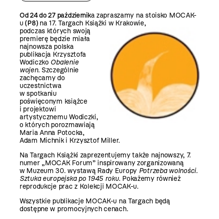
Od 24 do 27 październik
a zapraszamy na stoisko MOCAK-
u
(P8)
na 17. Targach Książki w Krakowie,
podczas których swoją
premierę będzie miała
najnowsza polska
publikacja Krzysztofa
Wodiczko
Obalenie
wojen
. Szczególnie
zachęcamy do
uczestnictwa
w spotkaniu
poświęconym książce
i projektowi
artystycznemu Wodiczki,
o których porozmawiają
Maria Anna Potocka,
Adam Michnik i Krzysztof Miller.
Na Targach Książki zaprezentujemy także najnowszy, 7.
numer „MOCAK Forum” inspirowany zorganizowaną
w Muzeum
30. wystawą Rady Europy
Potrzeba wolności.
Sztuka europejska po 1945 roku
.
Pokażemy również
reprodukcje prac z Kolekcji MOCAK-u.
Wszystkie publikacje MOCAK-u na Targach będą
dostępne w promocyjnych cenach.