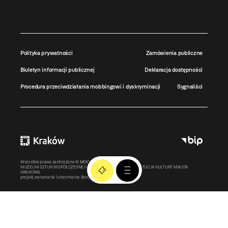
Polityka prywatności
Zamówienia publiczne
Biuletyn informacji publicznej
Deklaracja dostępności
Procedura przeciwdziałania mobbingowi i dyskryminacji
Sygnaliści
Wszystkie prawa zastrzeżone ©
MOCAK
2011-2026
MUZEUM SZTUKI WSPÓŁCZESNEJ W KRAKOWIE MOCAK – INSTYTUCJA KULTURY MIASTA
KRAKOWA
projekt, wykonanie i utrzymanie:
Bonjour.pl