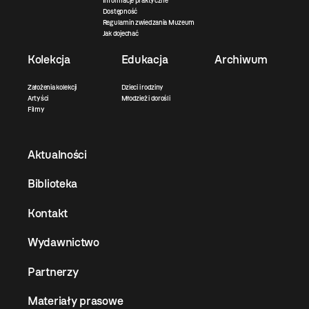
Informacje praktyczne
Dostępność
Regulamin zwiedzania Muzeum
Jak dojechać
Kolekcja
Edukacja
Archiwum
Założenia kolekcji
Dzieci i rodziny
Artyści
Młodzież i dorośli
Filmy
Aktualności
Biblioteka
Kontakt
Wydawnictwo
Partnerzy
Materiały prasowe