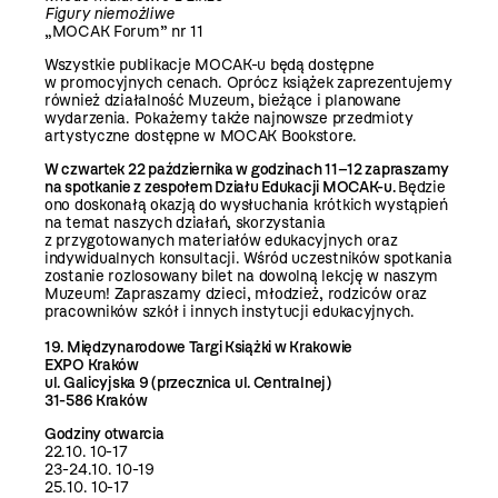
Figury niemożliwe
„MOCAK Forum” nr 11
Wszystkie publikacje MOCAK-u będą dostępne
w promocyjnych cenach. Oprócz książek zaprezentujemy
również działalność Muzeum, bieżące i planowane
wydarzenia. Pokażemy także najnowsze przedmioty
artystyczne dostępne w MOCAK Bookstore.
W czwartek 22 października w godzinach 11–12 zapraszamy
na spotkanie z zespołem Działu Edukacji MOCAK-u.
Będzie
ono doskonałą okazją do wysłuchania krótkich wystąpień
na temat naszych działań, skorzystania
z przygotowanych materiałów edukacyjnych oraz
indywidualnych konsultacji. Wśród uczestników spotkania
zostanie rozlosowany bilet na dowolną lekcję w naszym
Muzeum! Zapraszamy dzieci, młodzież, rodziców oraz
pracowników szkół i innych instytucji edukacyjnych.
19. Międzynarodowe Targi Książki w Krakowie
EXPO Kraków
ul. Galicyjska 9 (przecznica ul. Centralnej)
31-586 Kraków
Godziny otwarcia
22.10. 10-17
23-24.10. 10-19
25.10. 10-17