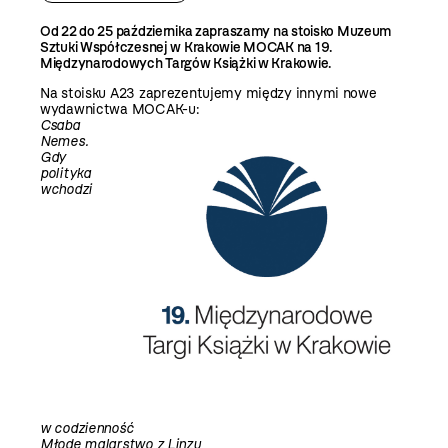
Od 22 do 25 października zapraszamy na stoisko Muzeum
Sztuki Współczesnej w Krakowie MOCAK na 19.
Międzynarodowych Targów Książki w Krakowie.
Na stoisku A23 zaprezentujemy między innymi nowe
wydawnictwa MOCAK-u:
Csaba
Nemes.
Gdy
polityka
wchodzi
w codzienność
Młode malarstwo z Linzu