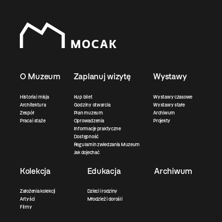
O Muzeum
Zaplanuj wizytę
Wystawy
Historia i misja
Kup bilet
Wystawy czasowe
Architektura
Godziny otwarcia
Wystawy stałe
Zespół
Plan muzeum
Archiwum
Praca i staże
Oprowadzenia
Projekty
Informacje praktyczne
Dostępność
Regulamin zwiedzania Muzeum
Jak dojechać
Kolekcja
Edukacja
Archiwum
Założenia kolekcji
Dzieci i rodziny
Artyści
Młodzież i dorośli
Filmy