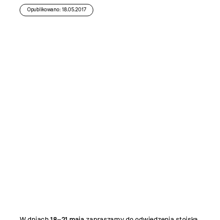
Opublikowano: 18.05.2017
W dniach
18–21 maja
zapraszamy do odwiedzenia stoiska