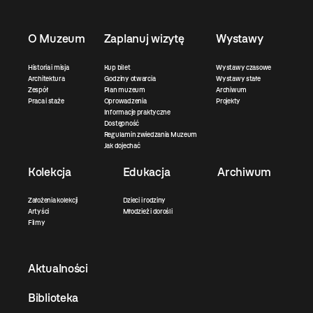
O Muzeum
Zaplanuj wizytę
Wystawy
Historia i misja
Kup bilet
Wystawy czasowe
Architektura
Godziny otwarcia
Wystawy stałe
Zespół
Plan muzeum
Archiwum
Praca i staże
Oprowadzenia
Projekty
Informacje praktyczne
Dostępność
Regulamin zwiedzania Muzeum
Jak dojechać
Kolekcja
Edukacja
Archiwum
Założenia kolekcji
Dzieci i rodziny
Artyści
Młodzież i dorośli
Filmy
Aktualności
Biblioteka