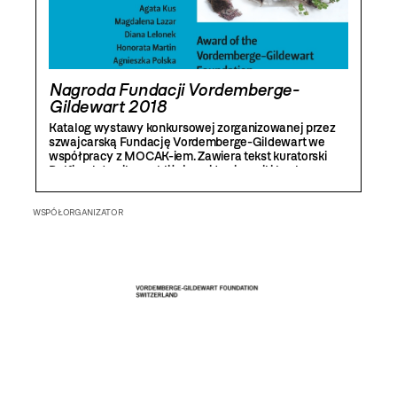
Nagroda Fundacji Vordemberge-
Gildewart 2018
Katalog wystawy konkursowej zorganizowanej przez
szwajcarską Fundację Vordemberge-Gildewart we
współpracy z MOCAK-iem. Zawiera tekst kuratorski
Delfiny Jałowik przybliżający ideę i wyniki konkursu
stypendialnego oraz sylwetki laureatów, a także
reprodukcje i zdjęcia prac wraz z ich opisami oraz
komentarzami twórców.
WSPÓŁORGANIZATOR