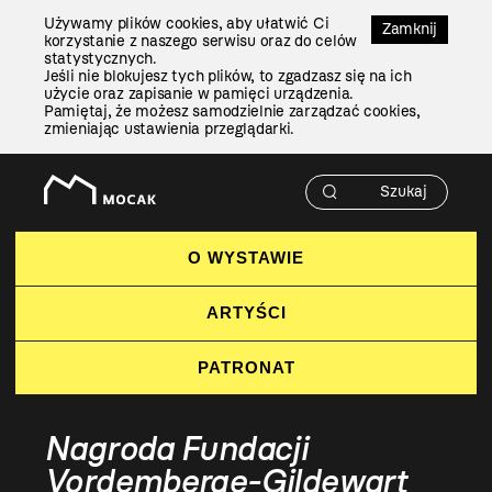
Przejdź
Używamy plików cookies, aby ułatwić Ci
Do
Zamknij
korzystanie z naszego serwisu oraz do celów
Treści
statystycznych.
Jeśli nie blokujesz tych plików, to zgadzasz się na ich
użycie oraz zapisanie w pamięci urządzenia.
Pamiętaj, że możesz samodzielnie zarządzać cookies,
zmieniając ustawienia przeglądarki.
O WYSTAWIE
ARTYŚCI
PATRONAT
Nagroda Fundacji
Vordemberge-Gildewart