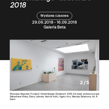
2018
Wystawa czasowa
29.06.2018 - 16.09.2018
Galeria Beta
2 / 5
Center
Wystawa
Nagroda Fundacji Vordemberge-Gildewart 2018
. Od lewej widoczne prace
Wystaw
nek, fot.
Sebastiana Kroka, Diany Lelonek, Kamila Kukli, Agaty Kus, Macieja Salamona, fot. R.
Agnieszk
Sosin
Branasa, 