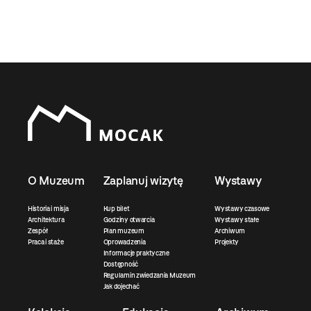
O Muzeum
Zaplanuj wizytę
Wystawy
Historia i misja
Kup bilet
Wystawy czasowe
Architektura
Godziny otwarcia
Wystawy stałe
Zespół
Plan muzeum
Archiwum
Praca i staże
Oprowadzenia
Projekty
Informacje praktyczne
Dostępność
Regulamin zwiedzania Muzeum
Jak dojechać