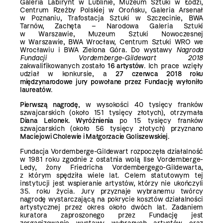
Galeria Labirynt w Lublinie, Muzeum Sztuki w Łodzi,
Centrum Rzeźby Polskiej w Orońsku, Galeria Arsenał
w Poznaniu, Trafostacja Sztuki w Szczecinie, BWA
Tarnów, Zachęta – Narodowa Galeria Sztuki
w Warszawie, Muzeum Sztuki Nowoczesnej
w Warszawie, BWA Wrocław, Centrum Sztuki WRO we
Wrocławiu i BWA Zielona Góra. Do wystawy
Nagroda
Fundacji Vordemberge-Gildewart 2018
zakwalifikowanych zostało
16 artystów
.
Ich prace wzięły
udział w konkursie, a
27 czerwca 2018 roku
międzynarodowe jury powołane przez Fundację wyłoniło
laureatów
.
Pierwszą nagrodę
, w wysokości 40 tysięcy franków
szwajcarskich (około 151 tysięcy złotych), otrzymała
Diana Lelonek. Wyróżnienia
po 15 tysięcy franków
szwajcarskich (około 56 tysięcy złotych) przyznano
Maciejowi Cholewie i Małgorzacie Goliszewskiej
.
Fundacja Vordemberge-Gildewart rozpoczęła działalność
w 1981 roku zgodnie z ostatnia wolą Ilse Vordemberge-
Ledy, żony Friedricha Vordembergego-Gildewarta,
z którym spędziła wiele lat. Celem statutowym tej
instytucji jest wspieranie artystów, którzy nie ukończyli
35. roku życia. Jury przyznaje wybranemu twórcy
nagrodę wystarczającą na pokrycie kosztów działalności
artystycznej przez okres około dwóch lat. Zadaniem
kuratora zaproszonego przez Fundację jest