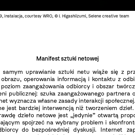
, instalacja, courtesy WRO, © I. Higashiizumi, Selene creative team
Manifest sztuki netowej
m samym uprawianie sztuki netu wiąże się z prz
brazu, operowania informacją i kontaktu z odbi
 poziom zaangażowania odbiorcy i obszar twórcz
zeni publicznej: szuka zaangażowanego partnera 
t wyznacza własne zasady interakcji społecznej.
ne jest bardziej interwencją niż tworzeniem dzie
wdę dzieło netowe jest „jedynie” otwartą propoz
alającym spojrzeć na wybrany problem i skonfro
odbiorcy do
bezpośredniej dyskusji. Internet z