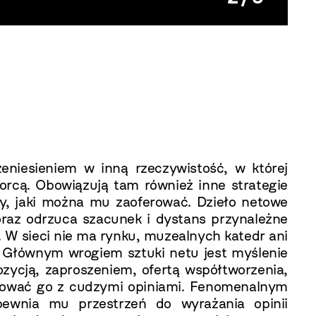
Katarz
eniesieniem w inną rzeczywistość, w której
orcą. Obowiązują tam również inne strategie
y, jaki można mu zaoferować. Dzieło netowe
oraz odrzuca szacunek i dystans przynależne
 W sieci nie ma rynku, muzealnych katedr ani
ł. Głównym wrogiem sztuki netu jest myślenie
ycją, zaproszeniem, ofertą współtworzenia,
ntować go z cudzymi opiniami. Fenomenalnym
apewnia mu przestrzeń do wyrażania opinii