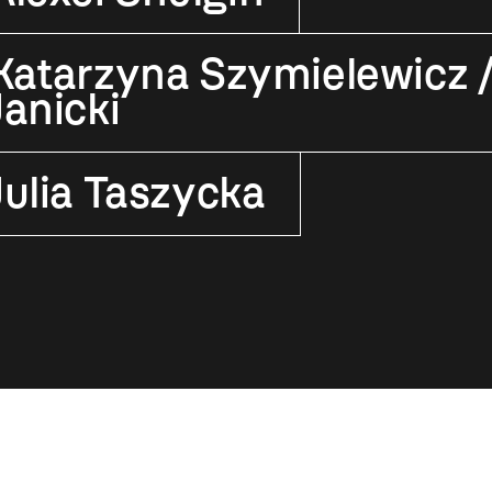
Katarzyna Szymielewicz /
Janicki
Julia Taszycka