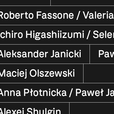
Roberto Fassone / Valeria
Ichiro Higashiizumi / Sel
Aleksander Janicki
Paw
Maciej Olszewski
Anna Płotnicka / Paweł Ja
Alexei Shulgin