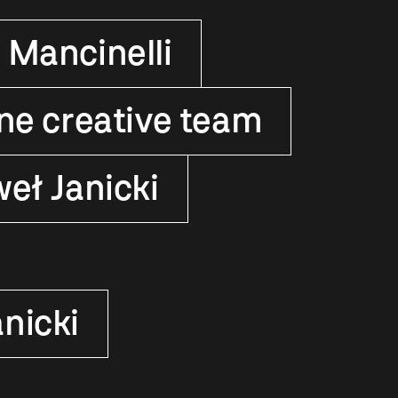
 Mancinelli
ene creative team
eł Janicki
nicki