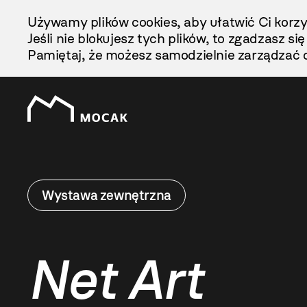
Przejdź
Używamy plików cookies, aby ułatwić Ci korzy
Do
Jeśli nie blokujesz tych plików, to zgadzasz si
Treści
Pamiętaj, że możesz samodzielnie zarządzać c
Wystawa zewnętrzna
Net Art