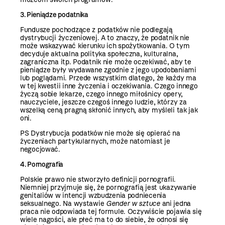
3. Pieniądze podatnika
Fundusze pochodzące z podatków nie podlegają
dystrybucji życzeniowej. A to znaczy, że podatnik nie
może wskazywać kierunku ich spożytkowania. O tym
decyduje aktualna polityka społeczna, kulturalna,
zagraniczna itp. Podatnik nie może oczekiwać, aby te
pieniądze były wydawane zgodnie z jego upodobaniami
lub poglądami. Przede wszystkim dlatego, że każdy ma
w tej kwestii inne życzenia i oczekiwania. Czego innego
życzą sobie lekarze, czego innego miłośnicy opery,
nauczyciele, jeszcze czegoś innego ludzie, którzy za
wszelką ceną pragną skłonić innych, aby myśleli tak jak
oni.
PS Dystrybucja podatków nie może się opierać na
życzeniach partykularnych, może natomiast je
negocjować.
4. Pornografia
Polskie prawo nie stworzyło definicji pornografii.
Niemniej przyjmuje się, że pornografią jest ukazywanie
genitaliów w intencji wzbudzenia podniecenia
seksualnego. Na wystawie
Gender w sztuce
ani jedna
praca nie odpowiada tej formule. Oczywiście pojawia się
wiele nagości, ale płeć ma to do siebie, że odnosi się