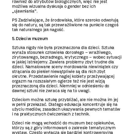
również do atrybutów biologicznych, więc nie jest
możliwa wizualna dyskusja o gender bez ich
„ujawniania”.
PS Zadziwiające, że środowiska, które szeroko odwołują
się do natury, są tak przewrażliwione na punkcie czegoś
tak naturalnego jak nagość.
5. Dzieci w muzeum
Sztuka nigdy nie była przeznaczona dla dzieci. Sztuka
wyraża stosunek człowieka dorosłego – wrażliwego,
zirytowanego, bezradnego, krytycznego – wobec sytuacji
w jakiej istniejemy. Zawiera problemy zbyt trudne dla
dzieci. Namalowane sceny mordowania niewiniątek czy
strącania do piekieł niewątpliwie są dla nich zbyt
okrutne. Przedstawienie nagiej kobiety przeżywającej
orgazm na rozszalałym ogierze też nie jest wizją
przeznaczoną dla dzieci. Niemniej w odniesieniu do
dawnej sztuki nie zwraca się na to uwagi.
Dzieciom można sztukę przybliżać, ale nie można im jej
w pełni przekazać. Dlatego edukacja koncentruje się na
użyciu mediów, zasadach ukazywania pewnych tematów
i na praktycznych ćwiczeniach z technik.
Dzieci nie mogą wchodzić do muzeum bez opiekunów,
którzy są z góry informowani o zakresie tematycznym
wystaw. Często wyłącza się bardziej kontrowersyjną