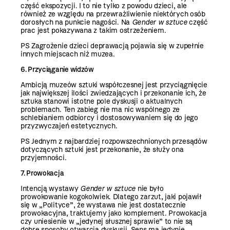
część ekspozycji. I to nie tylko z powodu dzieci, ale
również ze względu na przewrażliwienie niektórych osób
dorosłych na punkcie nagości. Na
Gender w sztuce
część
prac jest pokazywana z takim ostrzeżeniem.
PS Zagrożenie dzieci deprawacją pojawia się w zupełnie
innych miejscach niż muzea.
6. Przyciąganie widzów
Ambicją muzeów sztuki współczesnej jest przyciągnięcie
jak największej ilości zwiedzających i przekonanie ich, że
sztuka stanowi istotne pole dyskusji o aktualnych
problemach. Ten zabieg nie ma nic wspólnego ze
schlebianiem odbiorcy i dostosowywaniem się do jego
przyzwyczajeń estetycznych.
PS Jednym z najbardziej rozpowszechnionych przesądów
dotyczących sztuki jest przekonanie, że służy ona
przyjemności.
7. Prowokacja
Intencją wystawy
Gender w sztuce
nie było
prowokowanie kogokolwiek. Dlatego zarzut, jaki pojawił
się w „Polityce”, że wystawa nie jest dostatecznie
prowokacyjna, traktujemy jako komplement. Prowokacja
czy uniesienie w „jedynej słusznej sprawie” to nie są
dobre sposoby otwarcia dyskusji. Sens ma jedynie