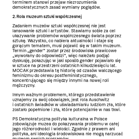
terminem stanowi przejaw niezrozumienia
demokratycznych zasad wymiany poglądów.
2. Rola muzeum sztuki współczesnej
Zadaniem muzeów sztuki współczesnej nie jest
lansowanie sztuki i artystów. Stawiamy sobie za cel
ukazywanie problemów współczesnego świata poprzez
sztukę. Wszystko, co nabiera aktualności i staje się
gorącym tematem, musi pojawić się w takim muzeum.
Termin „gender” został przez środowiska prawicowe
„wywołany do odpowiedzi”, więc należało podjąć
dyskusję, pokazując w jaki sposób gender pojawiało się
w sztuce na przestrzeni ostatnich kilkudziesięciu lat.
MOCAK przedstawia tę historię od czasów walczącego
feminizmu do okresu postfeministycznego,
koncentrującego się między innymi na nowej roli
mężczyzny.
Innym ważnym problemem, którego przedstawienie
uznajemy za swój obowiązek, jest rola Auschwitz
i ostatnich świadków w uświadamianiu ludziom zła, które
zostało popełnione i zła, które potencjalnie w nas tkwi.
PS Demokratyczna polityka kulturalna w Polsce
zobowiązuje muzea do pokazywania problemu w całej
jego różnorodności i wielości. Zgodnie z prawem ani
polityka, ani ideologia środowiskowa nie mogą narzucać
muzeom swoich programów.