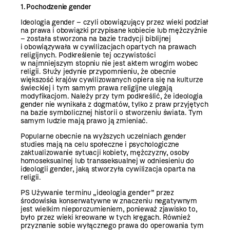
1. Pochodzenie gender
Ideologia gender – czyli obowiązujący przez wieki podział
na prawa i obowiązki przypisane kobiecie lub mężczyźnie
– została stworzona na bazie tradycji biblijnej
i obowiązywała w cywilizacjach opartych na prawach
religijnych. Podkreślenie tej oczywistości
w najmniejszym stopniu nie jest aktem wrogim wobec
religii. Służy jedynie przypomnieniu, że obecnie
większość krajów cywilizowanych opiera się na kulturze
świeckiej i tym samym prawa religijne ulegają
modyfikacjom. Należy przy tym podkreślić, że ideologia
gender nie wynikała z dogmatów, tylko z praw przyjętych
na bazie symbolicznej historii o stworzeniu świata. Tym
samym ludzie mają prawo ją zmieniać.
Popularne obecnie na wyższych uczelniach gender
studies mają na celu społeczne i psychologiczne
zaktualizowanie sytuacji kobiety, mężczyzny, osoby
homoseksualnej lub transseksualnej w odniesieniu do
ideologii gender, jaką stworzyła cywilizacja oparta na
religii.
PS Używanie terminu „ideologia gender” przez
środowiska konserwatywne w znaczeniu negatywnym
jest wielkim nieporozumieniem, ponieważ zjawisko to,
było przez wieki kreowane w tych kręgach. Również
przyznanie sobie wyłącznego prawa do operowania tym