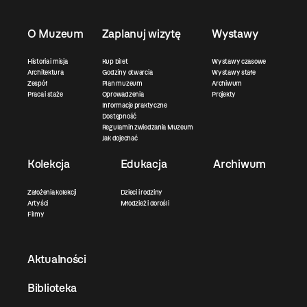
O Muzeum
Zaplanuj wizytę
Wystawy
Historia i misja
Kup bilet
Wystawy czasowe
Architektura
Godziny otwarcia
Wystawy stałe
Zespół
Plan muzeum
Archiwum
Praca i staże
Oprowadzenia
Projekty
Informacje praktyczne
Dostępność
Regulamin zwiedzania Muzeum
Jak dojechać
Kolekcja
Edukacja
Archiwum
Założenia kolekcji
Dzieci i rodziny
Artyści
Młodzież i dorośli
Filmy
Aktualności
Biblioteka