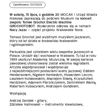
Opublikowano: 13.07.2023
W
sobotę, 15 lipca, o godzinie 20
MOCAK i Urząd Miasta
Krakowa zapraszają do podcieni Muzeum na
koncert
zespołu
Tomek Grochot Electric Machine
GROCHOTOBOT
. Wydarzenie odbywa się w ramach
Nocy Jazzu
– części projektu Krakowskie Noce.
Tomasz Grochot jest wybitnym muzykiem jazzowym,
który od lat działa w środowisku krakowskim
i ogólnopolskim.
Perkusista jest członkiem wielu zespołów jazzowych w
Polsce. Urodził się i wychował w Krakowie. Tu taż w roku
1999 ukończył Akademię Muzyczną. W swojej karierze
zawodowej uhonorowany został wieloma nagrodami.
Artysta współpracował i współpracuje
z najwybitniejszymi postaciami sceny jazzowej: Eddiem
Hendersonem, Nigelem Kennedym, Howardem Levym,
Leszkiem Kułakowskim, Maciejem Sikałą, Krzysztofem
Herdzinem, Adamem Pierończykiem, Dominikiem Wanią,
Robertem Kubiszynem, Andrzejem Gondkiem.
Występują:
Andrzej Gondek – gitary,
Zdzisław Kalinowski – instrumenty klawiszowe,