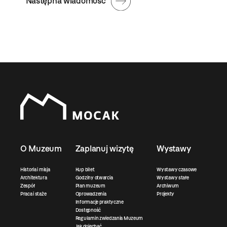
Następna wiadomość
O Muzeum
Zaplanuj wizytę
Wystawy
Historia i misja
Kup bilet
Wystawy czasowe
Architektura
Godziny otwarcia
Wystawy stałe
Zespół
Plan muzeum
Archiwum
Praca i staże
Oprowadzenia
Projekty
Informacje praktyczne
Dostępność
Regulamin zwiedzania Muzeum
Jak dojechać