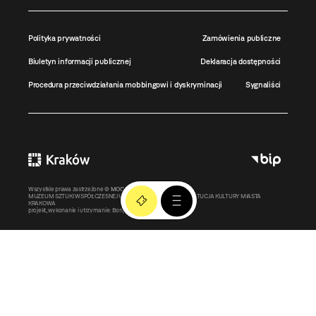
Polityka prywatności
Zamówienia publiczne
Biuletyn informacji publicznej
Deklaracja dostępności
Procedura przeciwdziałania mobbingowi i dyskryminacji
Sygnaliści
Wszystkie prawa zastrzeżone ©
MOCAK
2011-2026
MUZEUM SZTUKI WSPÓŁCZESNEJ W KRAKOWIE MOCAK – INSTYTUCJA KULTURY MIASTA
KRAKOWA
projekt, wykonanie i utrzymanie:
Bonjour.pl