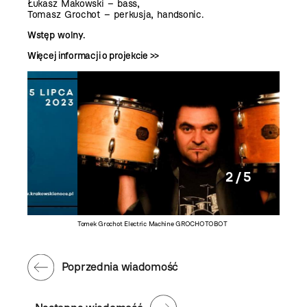
Łukasz Makowski – bass,
Tomasz Grochot – perkusja, handsonic.
Wstęp wolny.
Więcej informacji o projekcie >>
2 / 5
Tomek Grochot Electric Machine GROCHOTOBOT
Tomek G
Poprzednia wiadomość