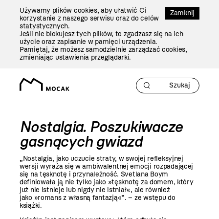
Przejdź
Używamy plików cookies, aby ułatwić Ci
Do
Zamknij
korzystanie z naszego serwisu oraz do celów
Treści
statystycznych.
Jeśli nie blokujesz tych plików, to zgadzasz się na ich
użycie oraz zapisanie w pamięci urządzenia.
Pamiętaj, że możesz samodzielnie zarządzać cookies,
zmieniając ustawienia przeglądarki.
Nostalgia. Poszukiwacze
gasnących gwiazd
„Nostalgia, jako uczucie straty, w swojej refleksyjnej
wersji wyraża się w ambiwalentnej emocji rozpadającej
się na tęsknotę i przynależność. Svetlana Boym
definiowała ją nie tylko jako »tęsknotę za domem, który
już nie istnieje lub nigdy nie istniał«, ale również
jako »romans z własną fantazją«”. – ze wstępu do
książki.