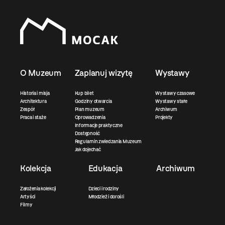
O Muzeum
Zaplanuj wizytę
Wystawy
Historia i misja
Kup bilet
Wystawy czasowe
Architektura
Godziny otwarcia
Wystawy stałe
Zespół
Plan muzeum
Archiwum
Praca i staże
Oprowadzenia
Projekty
Informacje praktyczne
Dostępność
Regulamin zwiedzania Muzeum
Jak dojechać
Kolekcja
Edukacja
Archiwum
Założenia kolekcji
Dzieci i rodziny
Artyści
Młodzież i dorośli
Filmy