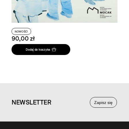
NOWOŚĆ!
90,00 zł
Dodaj do koszyka
NEWS
LETTER
Zapisz się