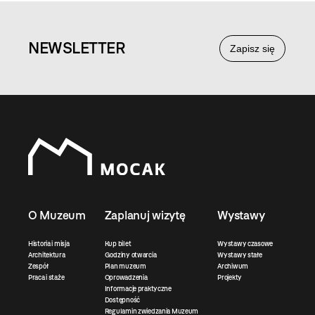
NEWS
LETTER
Zapisz się
O Muzeum
Zaplanuj wizytę
Wystawy
Historia i misja
Kup bilet
Wystawy czasowe
Architektura
Godziny otwarcia
Wystawy stałe
Zespół
Plan muzeum
Archiwum
Praca i staże
Oprowadzenia
Projekty
Informacje praktyczne
Dostępność
Regulamin zwiedzania Muzeum