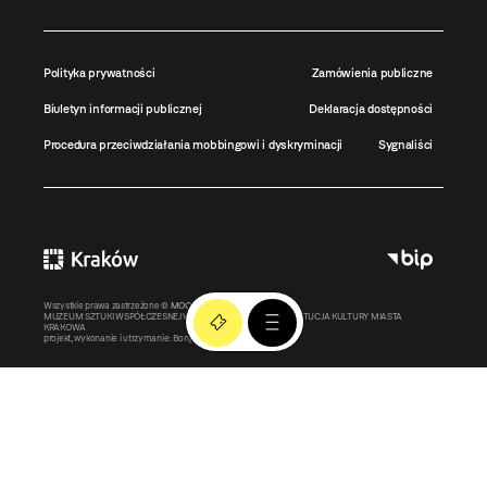
Polityka prywatności
Zamówienia publiczne
Biuletyn informacji publicznej
Deklaracja dostępności
Procedura przeciwdziałania mobbingowi i dyskryminacji
Sygnaliści
Wszystkie prawa zastrzeżone ©
MOCAK
2011-2026
MUZEUM SZTUKI WSPÓŁCZESNEJ W KRAKOWIE MOCAK – INSTYTUCJA KULTURY MIASTA
KRAKOWA
projekt, wykonanie i utrzymanie:
Bonjour.pl