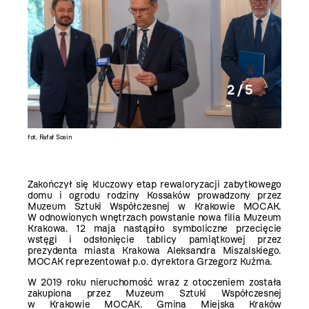
2 / 5
fot. Rafał Sosin
fot. Rafa
Zakończył się kluczowy etap rewaloryzacji zabytkowego
domu i ogrodu rodziny Kossaków prowadzony przez
Muzeum Sztuki Współczesnej w Krakowie MOCAK.
W odnowionych wnętrzach powstanie nowa filia Muzeum
Krakowa. 12 maja nastąpiło symboliczne przecięcie
wstęgi i odsłonięcie tablicy pamiątkowej przez
prezydenta miasta Krakowa Aleksandra Miszalskiego.
MOCAK reprezentował p.o. dyrektora Grzegorz Kuźma.
W 2019 roku nieruchomość wraz z otoczeniem została
zakupiona przez Muzeum Sztuki Współczesnej
w Krakowie MOCAK. Gmina Miejska Kraków