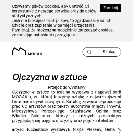
Przejdź
Używamy plików cookies, aby ułatwić Ci
Do
Zamknij
korzystanie z naszego serwisu oraz do celów
Treści
statystycznych.
Jeśli nie blokujesz tych plików, to zgadzasz się na ich
użycie oraz zapisanie w pamięci urządzenia.
Pamiętaj, że możesz samodzielnie zarządzać cookies,
zmieniając ustawienia przeglądarki.
Ojczyzna w sztuce
Przejdź do wystawy
Ojczyzna w sztuce
to kolejna wystawa z flagowej serii
MOCAK-u, w której łączymy sztukę z najważniejszymi
terminami cywilizacyjnymi. Katalog zawiera reprodukcje
prac 60 artystów oraz teksty autorstwa między innymi:
Mieczysława Porębskiego, Stanisława Obirka oraz
Włodka Goldkorna, którzy z różnych perspektyw
przyglądają się pojęciu ojczyzny oraz jego kontekstom.
artyści (uczestnicy wystawy):
Nikita Alexeev, Heba Y.