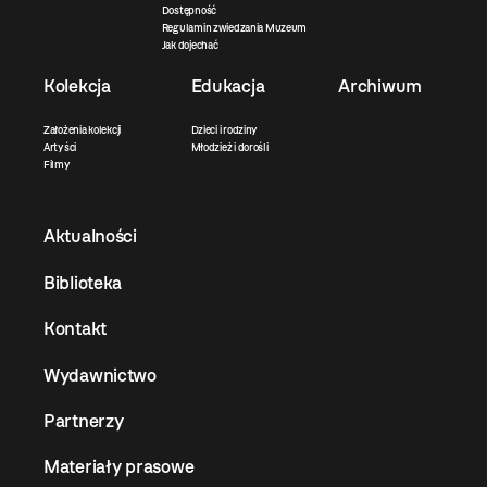
Dostępność
Regulamin zwiedzania Muzeum
Jak dojechać
Kolekcja
Edukacja
Archiwum
Założenia kolekcji
Dzieci i rodziny
Artyści
Młodzież i dorośli
Filmy
Aktualności
Biblioteka
Kontakt
Wydawnictwo
Partnerzy
Materiały prasowe