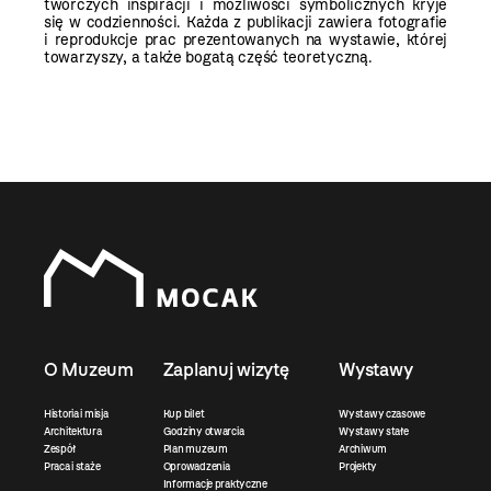
twórczych inspiracji i możliwości symbolicznych kryje
się w codzienności. Każda z publikacji zawiera fotografie
i reprodukcje prac prezentowanych na wystawie, której
towarzyszy, a także bogatą część teoretyczną.
O Muzeum
Zaplanuj wizytę
Wystawy
Historia i misja
Kup bilet
Wystawy czasowe
Architektura
Godziny otwarcia
Wystawy stałe
Zespół
Plan muzeum
Archiwum
Praca i staże
Oprowadzenia
Projekty
Informacje praktyczne