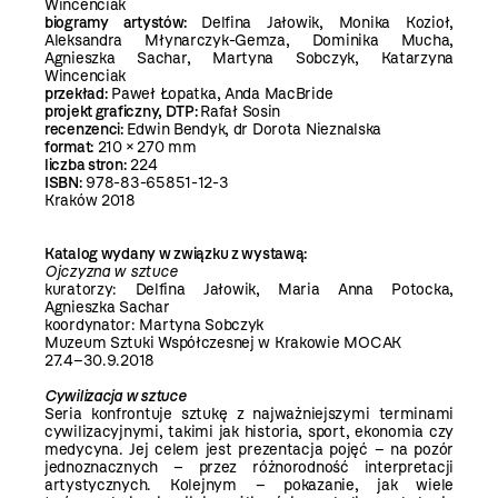
Wincenciak
biogramy artystów:
Delfina Jałowik, Monika Kozioł,
Aleksandra Młynarczyk-Gemza, Dominika Mucha,
Agnieszka Sachar, Martyna Sobczyk, Katarzyna
Wincenciak
przekład:
Paweł Łopatka, Anda MacBride
projekt graficzny, DTP:
Rafał Sosin
recenzenci:
Edwin Bendyk, dr Dorota Nieznalska
format:
210 × 270 mm
liczba stron:
224
ISBN:
978-83-65851-12-3
Kraków 2018
Katalog wydany w związku z wystawą:
Ojczyzna w sztuce
kuratorzy: Delfina Jałowik, Maria Anna Potocka,
Agnieszka Sachar
koordynator: Martyna Sobczyk
Muzeum Sztuki Współczesnej w Krakowie MOCAK
27.4–30.9.2018
Cywilizacja w sztuce
Seria konfrontuje sztukę z najważniejszymi terminami
cywilizacyjnymi, takimi jak historia, sport, ekonomia czy
medycyna. Jej celem jest prezentacja pojęć – na pozór
jednoznacznych – przez różnorodność interpretacji
artystycznych. Kolejnym – pokazanie, jak wiele