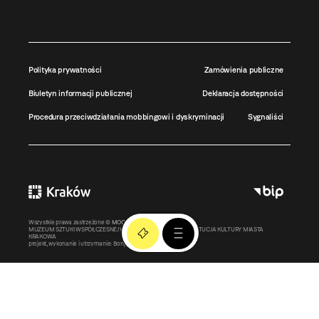
Polityka prywatności
Zamówienia publiczne
Biuletyn informacji publicznej
Deklaracja dostępności
Procedura przeciwdziałania mobbingowi i dyskryminacji
Sygnaliści
Wszystkie prawa zastrzeżone ©
MOCAK
2011-2026
MUZEUM SZTUKI WSPÓŁCZESNEJ W KRAKOWIE MOCAK – INSTYTUCJA KULTURY MIASTA
KRAKOWA
projekt, wykonanie i utrzymanie:
Bonjour.pl