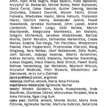
Amin, Alpin Arda Bağcık, Maja Bajevic, Kuba Bąkowski,
Krzysztof M. Bednarski, Michał Budny, Rafał Bujnowski,
David Černý, Oskar Dawicki, Gunter Demnig, Monika
Drożyńska, Edward Dwurnik, Mounir Fatmi, Simon
Fujiwara, Władysław Hasior, Mona Hatoum, Francesco
Hayez, Dietrich Helms, Aleksander Janicki, Paweł
Kowalewski, Jarosław Kozłowski, Jimm Lasser, Andrei
Liankevich, Robert Longo, Łódź Kaliska, Marcin
Maciejowski, Małgorzata Markiewicz, Jan Matejko,
Grégory Michenaud, Jarosław Modzelewski, Bartosz
Mucha, Damir Muratov, Deimantas Narkevičius, Csaba
Nemes, Szabina Ősz-Varga, Tim Parchikov, Włodzimierz
Pawlak, Pavel Pepperstein, Przemysław Pokrycki, Wang
Qingsong, Sara Rahbar, Józef Robakowski, Zofia Rydet,
John Salvest, Jadwiga Sawicka, Alberto Schommer,
Andres Serrano, Nikita Shalenny, Katharina Sieverding,
Łukasz Skąpski, Klaus Staeck, Beat Streuli, Paweł Susid,
Melissa Vandenberg, Gal Weinstein, Wojciech Wilczyk,
Krzysztof Wodiczko, Piotr Wysocki, Włodzimierz Jan
Zakrzewski, Jerzy Jurry Zieliński
język publikacji:
polski, angielski
redakcja:
Delfina Jałowik, Maria Anna Potocka
współpraca redakcyjna:
Agnieszka Sachar
teksty:
Włodek Goldkorn, Maria Hussakowska, Anda
MacBride, Stanisław Obirek, Mieczysław Porębski, Maria
Anna Potocka, Ngai-Ling Sum
opisy prac:
Delfina Jałowik, Monika Kozioł, Maria Anna
Potocka, Agnieszka Sachar, Martyna Sobczyk, Katarzyna