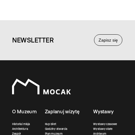
NEWS
LETTER
Zapisz się
O Muzeum
Zaplanuj wizytę
Wystawy
Historia i misja
Kup bilet
Wystawy czasowe
Architektura
Godziny otwarcia
Wystawy stałe
Zespół
Plan muzeum
Archiwum