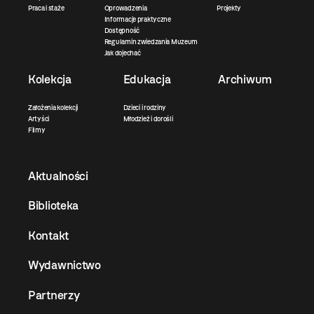
Praca i staże
Oprowadzenia
Projekty
Informacje praktyczne
Dostępność
Regulamin zwiedzania Muzeum
Jak dojechać
Kolekcja
Edukacja
Archiwum
Założenia kolekcji
Dzieci i rodziny
Artyści
Młodzież i dorośli
Filmy
Aktualności
Biblioteka
Kontakt
Wydawnictwo
Partnerzy