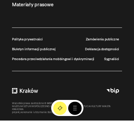
Materiały prasowe
Polityka prywatności
Zamówienia publiczne
Biuletyn informacji publicznej
Deklaracja dostępności
Procedura przeciwdziałania mobbingowi i dyskryminacji
Sygnaliści
Wszystkie prawa zastrzeżone ©
MOCAK
2011-2026
MUZEUM SZTUKI WSPÓŁCZESNEJ W KRAKOWIE MOCAK – INSTYTUCJA KULTURY MIASTA
KRAKOWA
projekt, wykonanie i utrzymanie:
Bonjour.pl