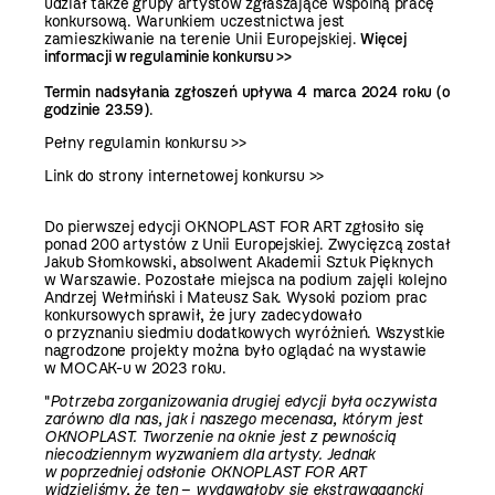
udział także grupy artystów zgłaszające wspólną pracę
konkursową. Warunkiem uczestnictwa jest
zamieszkiwanie na terenie Unii Europejskiej.
Więcej
informacji w regulaminie konkursu >>
Termin nadsyłania zgłoszeń upływa 4 marca 2024 roku (o
godzinie 23.59)
.
Pełny regulamin konkursu >>
Link do strony internetowej konkursu >>
Do pierwszej edycji OKNOPLAST FOR ART zgłosiło się
ponad 200 artystów z Unii Europejskiej. Zwycięzcą został
Jakub Słomkowski, absolwent Akademii Sztuk Pięknych
w Warszawie. Pozostałe miejsca na podium zajęli kolejno
Andrzej Wełmiński i Mateusz Sak. Wysoki poziom prac
konkursowych sprawił, że jury zadecydowało
o przyznaniu siedmiu dodatkowych wyróżnień. Wszystkie
nagrodzone projekty można było oglądać na wystawie
w MOCAK-u w 2023 roku.
"
Potrzeba zorganizowania drugiej edycji była oczywista
zarówno dla nas, jak i naszego mecenasa, którym jest
OKNOPLAST. Tworzenie na oknie jest z pewnością
niecodziennym wyzwaniem dla artysty. Jednak
w poprzedniej odsłonie OKNOPLAST FOR ART
widzieliśmy, że ten
–
wydawałoby się ekstrawagancki