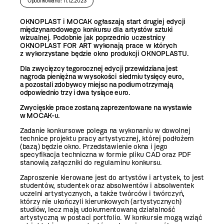
Opublikowano: 11.12.2023
OKNOPLAST i MOCAK ogłaszają start drugiej edycji
międzynarodowego konkursu dla artystów sztuki
wizualnej. Podobnie jak poprzednio uczestnicy
OKNOPLAST FOR ART wykonają prace w których
z wykorzystane będzie okno produkcji OKNOPLASTU.
Dla zwycięzcy tegorocznej edycji przewidziana jest
nagroda pieniężna w wysokości
siedmiu tysięcy euro
,
a pozostali zdobywcy miejsc na podium otrzymają
odpowiednio
trzy i dwa tysiące euro
.
Zwycięskie prace zostaną zaprezentowane na wystawie
w MOCAK-u.
Zadanie konkursowe polega na wykonaniu w dowolnej
technice projektu pracy artystycznej, której podłożem
(bazą) będzie okno. Przedstawienie okna i jego
specyfikacja techniczna w formie pliku CAD oraz PDF
stanowią załączniki do regulaminu konkursu.
Zaproszenie kierowane jest do artystów i artystek, to jest
studentów, studentek oraz absolwentów i absolwentek
uczelni artystycznych, a także twórców i twórczyń,
którzy nie ukończyli kierunkowych (artystycznych)
studiów, lecz mają udokumentowaną działalność
artystyczną w postaci portfolio. W konkursie mogą wziąć