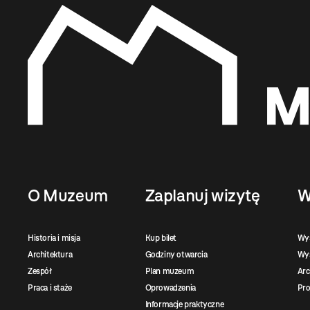
O Muzeum
Zaplanuj wizytę
W
Historia i misja
Kup bilet
Wy
Architektura
Godziny otwarcia
Wys
Zespół
Plan muzeum
Ar
Praca i staże
Oprowadzenia
Pro
Informacje praktyczne