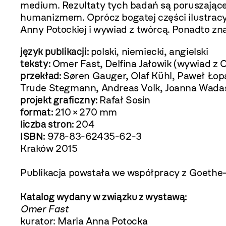
medium. Rezultaty tych badań są poruszające 
humanizmem. Oprócz bogatej części ilustracyjn
Anny Potockiej i wywiad z twórcą. Ponadto znal
język publikacji:
polski, niemiecki, angielski
teksty:
Omer Fast, Delfina Jałowik (wywiad z
przekład:
Søren Gauger, Olaf Kühl, Paweł Łop
Trude Stegmann, Andreas Volk, Joanna Wada
projekt graficzny:
Rafał Sosin
format:
210 × 270 mm
liczba stron:
204
ISBN:
978-83-62435-62-3
Kraków 2015
Publikacja powstała we współpracy z Goethe-
Katalog wydany w związku z wystawą:
Omer Fast
kurator: Maria Anna Potocka