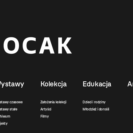
ystawy
Kolekcja
Edukacja
A
stawy czasowe
Założenia kolekcji
Dzieci i rodziny
tawy stałe
Artyści
Młodzież i dorośli
chiwum
Filmy
jekty