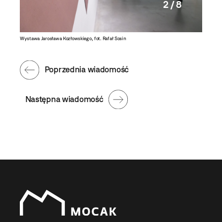
2 / 8
Wystawa Jarosława Kozłowskiego, fot. Rafał Sosin
Wystawa 
Poprzednia wiadomość
Następna wiadomość