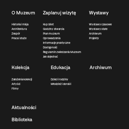
O Muzeum
Zaplanuj wizytę
Wystawy
Historia i misja
Kup bilet
Wystawy czasowe
Architektura
Godziny otwarcia
Wystawy stałe
Zespół
Plan muzeum
Archiwum
Praca i staże
Oprowadzenia
Projekty
Informacje praktyczne
Dostępność
Regulamin zwiedzania Muzeum
Jak dojechać
Kolekcja
Edukacja
Archiwum
Założenia kolekcji
Dzieci i rodziny
Artyści
Młodzież i dorośli
Filmy
Aktualności
Biblioteka