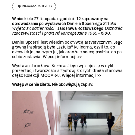
Opublikowano: 15.11.2016
W niedzielę 27 listopada o godzinie 12 zapraszany
na
oprowadzanie po wystawach Daniela Spoerriego
Sztuka
wyjęta z codzienności
i
Jarosława Kozłowskiego
Doznania
rzeczywistości i praktyki konceptualne 1965–1980
.
Daniel Spoerri jest wielkim odkrywcą artystycznym. Jego
główną inspiracją była „sztuka” kulinarna, czyli to, co
człowiek je, na czym je, jak aranżuje scenę posiłku, co po
sobie zostawia.
Więcej informacji >>
Wystawa Jarosława Kozłowskiego wpisuje się w cykl
prezentacji twórczości artystów, których dzieła stanowią
część Kolekcji MOCAK-u.
Więcej informacji >>
Wstęp w cenie biletu. Nie obowiązują zapisy.