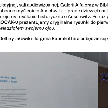
ekcyjnej
,
sali audiowizualnej,
Galerii Alfa
oraz w
Bib
obecne myślenie o Auschwitz – prace dziewiętna
tujemy myślenie historyczne o Auschwitz. Po raz 
OCAK-u
prezentujemy oryginalne rysunki do pier
owiedziałem swojemu ojcu.
finy Jałowik i Jürgena Kaumköttera odbędzie się w