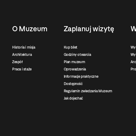
O Muzeum
Zaplanuj wizytę
W
Historia i misja
Kup bilet
Wy
Architektura
Godziny otwarcia
Wys
Zespół
Plan muzeum
Ar
Praca i staże
Oprowadzenia
Pro
Informacje praktyczne
Dostępność
Regulamin zwiedzania Muzeum
Jak dojechać