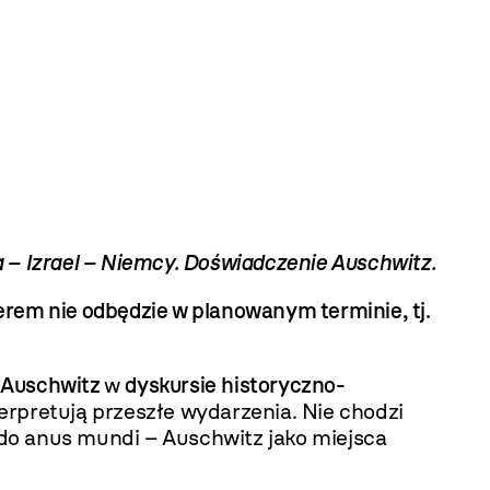
a – Izrael – Niemcy. Doświadczenie Auschwitz
.
em nie odbędzie w planowanym terminie, tj.
u
Auschwitz
w
dyskursie
historyczno-
erpretują przeszłe wydarzenia. Nie chodzi
ę do anus mundi
– Auschwitz jako miejsca