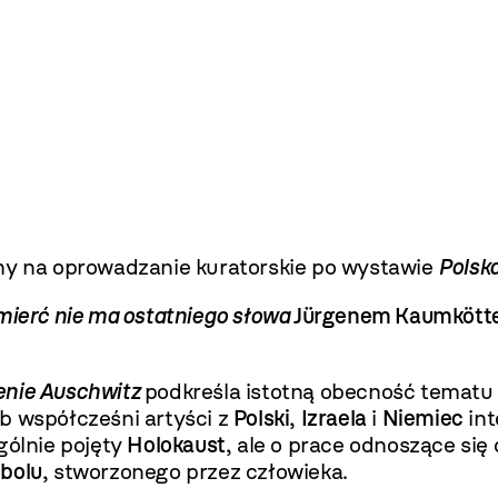
y na oprowadzanie kuratorskie po wystawie
Polsk
ierć nie ma ostatniego słowa
Jürgenem Kaumkötter
enie Auschwitz
podkreśla istotną obecność temat
ób współcześni artyści z
Polski
,
Izraela
i
Niemiec
int
gólnie pojęty
Holokaust
, ale o prace odnoszące si
bolu
, stworzonego przez człowieka.