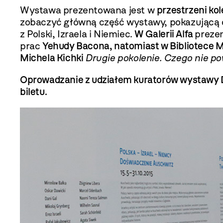
Wystawa prezentowana jest w
przestrzeni kol
zobaczyć główną część wystawy, pokazującą 
z Polski, Izraela i Niemiec.
W Galerii Alfa
prezen
prac
Yehudy Bacona, natomiast w Bibliotece
M
Michela Kichki
Drugie pokolenie. Czego nie p
Oprowadzanie z udziałem kuratorów wystawy Del
biletu.