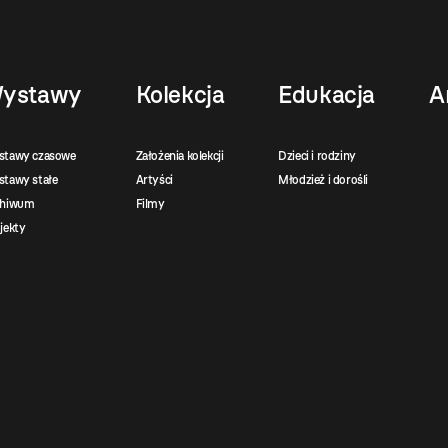
ystawy
Kolekcja
Edukacja
A
stawy czasowe
Założenia kolekcji
Dzieci i rodziny
tawy stałe
Artyści
Młodzież i dorośli
chiwum
Filmy
jekty