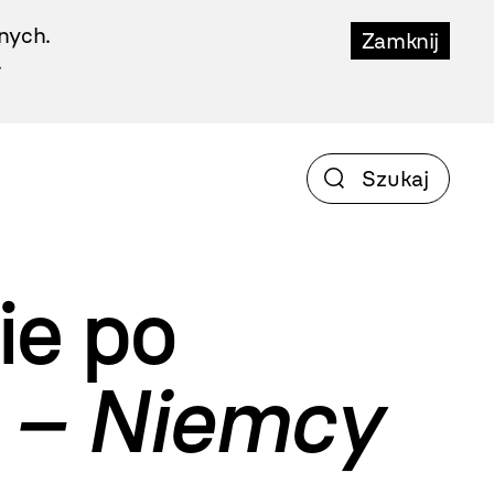
nych.
Zamknij
.
ie po
l – Niemcy