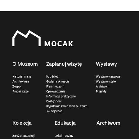
O Muzeum
Zaplanuj wizytę
Wystawy
Historia i misja
Kup bilet
Wystawy czasowe
Architektura
Godziny otwarcia
Wystawy stałe
Zespół
Plan muzeum
Archiwum
Praca i staże
Oprowadzenia
Projekty
Informacje praktyczne
Dostępność
Regulamin zwiedzania Muzeum
Jak dojechać
Kolekcja
Edukacja
Archiwum
Założenia kolekcji
Dzieci i rodziny