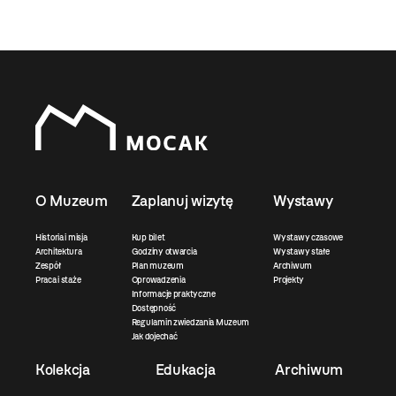
O Muzeum
Zaplanuj wizytę
Wystawy
Historia i misja
Kup bilet
Wystawy czasowe
Architektura
Godziny otwarcia
Wystawy stałe
Zespół
Plan muzeum
Archiwum
Praca i staże
Oprowadzenia
Projekty
Informacje praktyczne
Dostępność
Regulamin zwiedzania Muzeum
Jak dojechać
Kolekcja
Edukacja
Archiwum