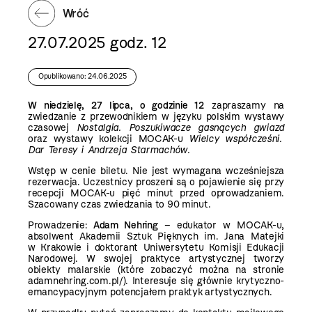
Wróć
27.07.2025 godz. 12
Opublikowano: 24.06.2025
W niedzielę, 27 lipca, o godzinie 12
zapraszamy na
zwiedzanie z przewodnikiem w języku polskim wystawy
czasowej
Nostalgia. Poszukiwacze gasnących gwiazd
oraz wystawy kolekcji MOCAK-u
Wielcy współcześni.
Dar Teresy i Andrzeja Starmachów.
Wstęp w cenie biletu. Nie jest wymagana wcześniejsza
rezerwacja. Uczestnicy proszeni są o pojawienie się przy
recepcji MOCAK-u pięć minut przed oprowadzaniem.
Szacowany czas zwiedzania to 90 minut.
Prowadzenie:
Adam Nehring
– edukator w MOCAK-u,
absolwent Akademii Sztuk Pięknych im. Jana Matejki
w Krakowie i doktorant Uniwersytetu Komisji Edukacji
Narodowej. W swojej praktyce artystycznej tworzy
obiekty malarskie (które zobaczyć można na stronie
adamnehring.com.pl/). Interesuje się głównie krytyczno-
emancypacyjnym potencjałem praktyk artystycznych.