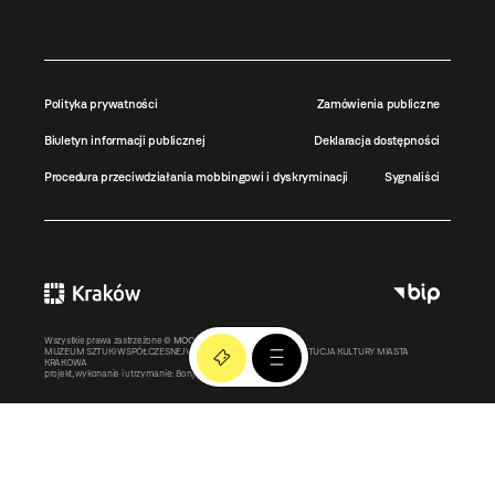
Polityka prywatności
Zamówienia publiczne
Biuletyn informacji publicznej
Deklaracja dostępności
Procedura przeciwdziałania mobbingowi i dyskryminacji
Sygnaliści
Wszystkie prawa zastrzeżone ©
MOCAK
2011-2026
MUZEUM SZTUKI WSPÓŁCZESNEJ W KRAKOWIE MOCAK – INSTYTUCJA KULTURY MIASTA
KRAKOWA
projekt, wykonanie i utrzymanie:
Bonjour.pl