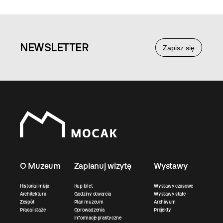
NEWS
LETTER
Zapisz się
O Muzeum
Zaplanuj wizytę
Wystawy
Historia i misja
Kup bilet
Wystawy czasowe
Architektura
Godziny otwarcia
Wystawy stałe
Zespół
Plan muzeum
Archiwum
Praca i staże
Oprowadzenia
Projekty
Informacje praktyczne