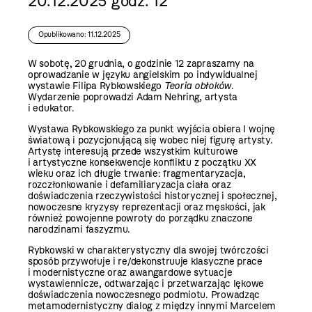
20.12.2025 godz. 12
Opublikowano: 11.12.2025
W sobotę, 20 grudnia, o godzinie 12 zapraszamy na
oprowadzanie w języku angielskim po indywidualnej
wystawie Filipa Rybkowskiego
Teoria obłoków
.
Wydarzenie poprowadzi Adam Nehring, artysta
i edukator.
Wystawa Rybkowskiego za punkt wyjścia obiera I wojnę
światową i pozycjonującą się wobec niej figurę artysty.
Artystę interesują przede wszystkim kulturowe
i artystyczne konsekwencje konfliktu z początku XX
wieku oraz ich długie trwanie: fragmentaryzacja,
rozczłonkowanie i defamiliaryzacja ciała oraz
doświadczenia rzeczywistości historycznej i społecznej,
nowoczesne kryzysy reprezentacji oraz męskości, jak
również powojenne powroty do porządku znaczone
narodzinami faszyzmu.
Rybkowski w charakterystyczny dla swojej twórczości
sposób przywołuje i re/dekonstruuje klasyczne prace
i modernistyczne oraz awangardowe sytuacje
wystawiennicze, odtwarzając i przetwarzając lękowe
doświadczenia nowoczesnego podmiotu. Prowadząc
metamodernistyczny dialog z między innymi Marcelem