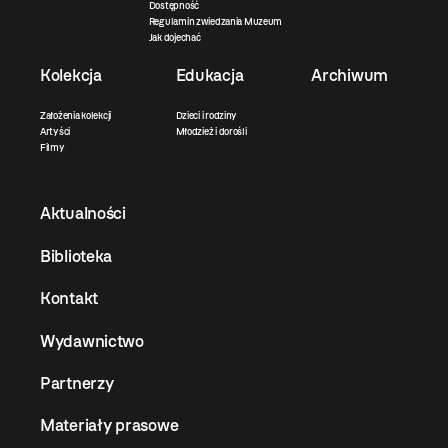
Dostępność
Regulamin zwiedzania Muzeum
Jak dojechać
Kolekcja
Edukacja
Archiwum
Założenia kolekcji
Dzieci i rodziny
Artyści
Młodzież i dorośli
Filmy
Aktualności
Biblioteka
Kontakt
Wydawnictwo
Partnerzy
Materiały prasowe