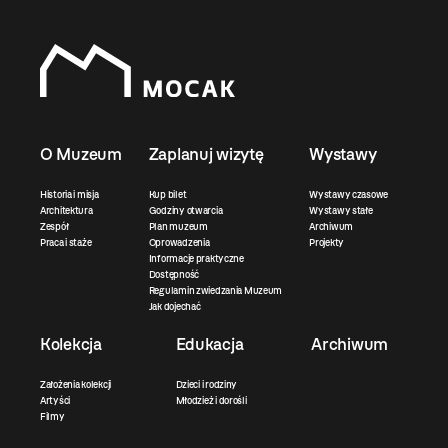
O Muzeum
Zaplanuj wizytę
Wystawy
Historia i misja
Kup bilet
Wystawy czasowe
Architektura
Godziny otwarcia
Wystawy stałe
Zespół
Plan muzeum
Archiwum
Praca i staże
Oprowadzenia
Projekty
Informacje praktyczne
Dostępność
Regulamin zwiedzania Muzeum
Jak dojechać
Kolekcja
Edukacja
Archiwum
Założenia kolekcji
Dzieci i rodziny
Artyści
Młodzież i dorośli
Filmy