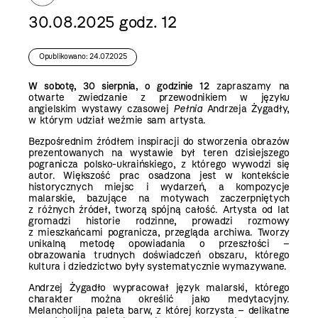
30.08.2025 godz. 12
Opublikowano: 24.07.2025
W sobotę, 30 sierpnia, o godzinie 12
zapraszamy na
otwarte zwiedzanie z przewodnikiem w języku
angielskim wystawy czasowej
Pełnia
Andrzeja Żygadły,
w którym udział weźmie sam artysta.
Bezpośrednim źródłem inspiracji do stworzenia obrazów
prezentowanych na wystawie był teren dzisiejszego
pogranicza polsko-ukraińskiego, z którego wywodzi się
autor. Większość prac osadzona jest w kontekście
historycznych miejsc i wydarzeń, a kompozycje
malarskie, bazujące na motywach zaczerpniętych
z różnych źródeł, tworzą spójną całość. Artysta od lat
gromadzi historie rodzinne, prowadzi rozmowy
z mieszkańcami pogranicza, przegląda archiwa. Tworzy
unikalną metodę opowiadania o przeszłości –
obrazowania trudnych doświadczeń obszaru, którego
kultura i dziedzictwo były systematycznie wymazywane.
Andrzej Żygadło wypracował język malarski, którego
charakter można określić jako medytacyjny.
Melancholijna paleta barw, z której korzysta – delikatne