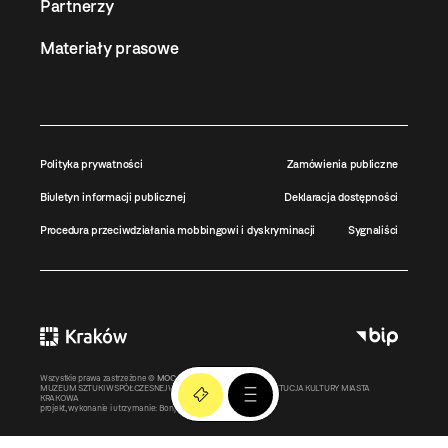
Partnerzy
Materiały prasowe
Polityka prywatności
Zamówienia publiczne
Biuletyn informacji publicznej
Deklaracja dostępności
Procedura przeciwdziałania mobbingowi i dyskryminacji
Sygnaliści
Wszystkie prawa zastrzeżone ©
MOCAK
2011-2026
MUZEUM SZTUKI WSPÓŁCZESNEJ W KRAKOWIE MOCAK – INSTYTUCJA KULTURY MIASTA
KRAKOWA
projekt, wykonanie i utrzymanie:
Bonjour.pl