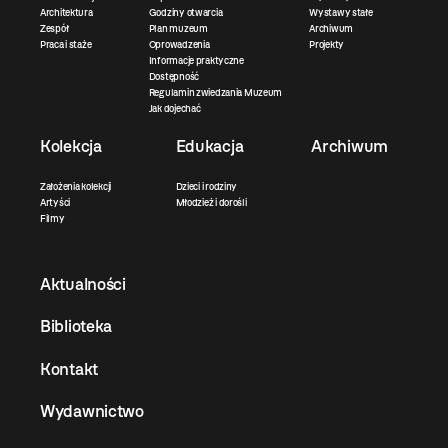
Architektura
Godziny otwarcia
Wystawy stałe
Zespół
Plan muzeum
Archiwum
Praca i staże
Oprowadzenia
Projekty
Informacje praktyczne
Dostępność
Regulamin zwiedzania Muzeum
Jak dojechać
Kolekcja
Edukacja
Archiwum
Założenia kolekcji
Dzieci i rodziny
Artyści
Młodzież i dorośli
Filmy
Aktualności
Biblioteka
Kontakt
Wydawnictwo