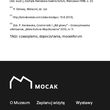
[kat. wyst.], Zachęta Narodowa Galeria Sztuki, Warszawa 1998, s. 22.
[10]
P. Dołowy,
Widoczki
, dz. cyt.
[11]
http://kzkrakowiak.com [data dostępu: 15.8.2013].
[12]
Zob. P. Kaniewska,
Czarne lalki i „Ból głowy” – Grzeszykowska
afektywnie
, „Mała Kultura Współczesna” 2012, nr 11.
TAGI:
czasopismo
,
dopoczytania
,
mocakforum
O Muzeum
Zaplanuj wizytę
Wystawy