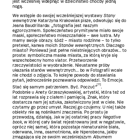
jest wcześniej wdepnąć w dzieciństwo choćby jedną
nogą.
We wstępie do swojej wcześniejszej wystawy
Stany
wewnętrzne
Katarzyna Krakowiak pisze, odwołując się do
Jeana Baudrillarda: „fotografia jest naszym
egzorcyzmem. Społeczeństwo prymitywne miało swoje
maski, społeczeństwo mieszczańskie – swe lustra. My
mamy swoje obrazy. Łódź – miasto rodzinne – to tylko
pretekst, kanwa moich
Stanów wewnętrznych
. Dlaczego
miasto? Ponieważ jest pełne nieistniejących obrazów… to
proste: symboliczna maska miasta, za którą kryje się
wszechobecny homo viator. Przetworzenie
rzeczywistości w wyobrażenie. Nieustanne próby
ukazania stanów wewnętrznych… bo w Fotografii wcale
nie chodzi o zdjęcia. To kolejne powody do stawiania
pytań, jednocześnie poznawania odpowiedzi. To Emocje.
[11]
Stać się samym patrzeniem. Być. Poczuć
”
.
Podobnie u Anety Grzeszykowskiej, artystki, która też od
lat rozprawia się z ciałem i pamięcią. Znak, który
dostarcza nam jej sztuka, zakotwiczony jest w ciele. Nie
czytamy go przez umysł. Raczej go czujemy. U niej także
obiekty nie są nośnikami znaczenia. Po prostu je
przewodzą, działają. Jak w jej ostatniej pracy
Negative
book
, w której cały świat rejestrowany jest w negatywie,
oprócz niej samej, która pozostaje nienaturalnie biała,
oderwana, inna, osamotniona, ale hiperobecna, jakby
zmagająca się ze swoim wcześniejszym
Albumem