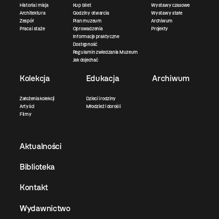
Historia i misja
Kup bilet
Wystawy czasowe
Architektura
Godziny otwarcia
Wystawy stałe
Zespół
Plan muzeum
Archiwum
Praca i staże
Oprowadzenia
Projekty
Informacje praktyczne
Dostępność
Regulamin zwiedzania Muzeum
Jak dojechać
Kolekcja
Edukacja
Archiwum
Założenia kolekcji
Dzieci i rodziny
Artyści
Młodzież i dorośli
Filmy
Aktualności
Biblioteka
Kontakt
Wydawnictwo