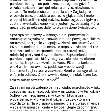
pamięci nie tego, co publiczne, ale tego, co gdzieś
w zakamarkach i pamięci miasta ukryte, niewidoczne,
zatarte. To moja próba zmierzenia się z Zagładą, to
wreszcie bardzo osobista podróż w głąb siebie i mojej
własnej historii – mojej rodziny, babć, tego, co nigdy nie
zostało zwerbalizowane – a ja jestem już ostatnią, która
może dać, przekazać dalej to przeniesione świadectwo.
Sporządzam odlewy własnego ciała, pokrywam je
emulsją fotograficzną, naświetlam pod powiększalnikiem
obrazami, następnie zakopuję w ziemi. Jak zauważyła
Elżbieta Janicka, tu nie chodzi o depozyt. Nie chodzi też
o pomnik ani o kontrpomnik. Jest to raczej rodzaj
miejskiej partyzantki symbolicznej. Zapładnianie miasta
pamięcią, spektakl, który rozgrywa się między ciałem
a ziemią. Na płaszczyźnie rozkładu. Elżbieta Janicka
widzi w nim ponawiany, poddawany obserwacji
i dokumentacji rytuał wydawania ziemi własnego ciała
w formie odlewu. Ciała wywiedzionego z ciał, które bez
[2]
reszty miały przestać istnieć
.
Zależy mi na utrwaleniu pamięci ciała, przedmiotu – jako
czegoś namacalnego, odcisku – na wpisaniu w ten odcisk
(odlew) pamięci, miejsca, w którym ktoś istniał,
wydarzenia, w którym brał udział, rzeczy, która się
przydarzyła. Na wpisaniu w pamięć ciała obrazu miejsca
– scaleniu miejsca i ciała – by oba, uległe zapomnieniu