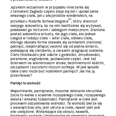
Językiem wizualnym w przypadku mierzenia się
z tematem Zagłady często staje się ból i upokarzanie
własnego ciała, jak u akcjonistów wiedeńskich, na
[6]
przykład u Rudolfa Schwarzkoglera
, który stworzył
swojego sobowtóra, by na nim bezlitośnie się wyżywać,
poddawać go torturom i zabiegom medycznym. Zraniona
postać sobowtóra artysty, nie jego ciała, ale jednak
czegoś w rodzaju ciała – alter ciała, odlewu ciała,
którego obolała forma stawała się symbolem zranionej
pamięci, niepotrafiącej uwolnić się od piętna śmierci,
poddającej się cierpieniu, a zarazem pragnącej ocalenia.
Ciało Holokaustu jest odarte z godności, zmysłowości,
poranione, wygłodzone, pozbawione części. Jest też
ścierwem na anonimowym stosie, bezimiennymi kośćmi,
szczątkami rzuconymi niczym ochłapy. W jaki sposób
takie ciało może być nośnikiem pamięci? Jak ma ją
przechować?
Pamięć to wolność
Wspominanie, pamiętanie, mozolne zbieranie okruchów
życia to walka o scalenie rozsypanego ciała, rozsypanego
świata i własnej tożsamości. Pamiętanie w ciele jest
procesem odzyskiwania wolności. Ta wolność bierze się
z wewnętrznej siły, jest ukryta w ciele, nawet jeśli jest
ono uwięzione. Wyłaniające się obrazy, kawałki,
fragmenty scalane i integrowane do wewnątrz pozwalają