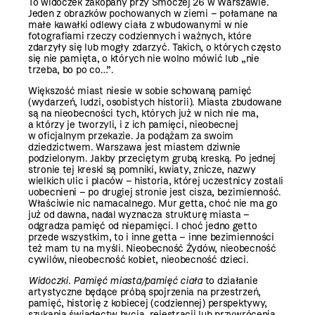
To widoczek zakopany przy Smoczej 26 w Warszawie.
Jeden z obrazków pochowanych w ziemi – połamane na
małe kawałki odlewy ciała z wbudowanymi w nie
fotografiami rzeczy codziennych i ważnych, które
zdarzyły się lub mogły zdarzyć. Takich, o których często
się nie pamięta, o których nie wolno mówić lub „nie
trzeba, bo po co…”.
Większość miast niesie w sobie schowaną pamięć
(wydarzeń, ludzi, osobistych historii). Miasta zbudowane
są na nieobecności tych, których już w nich nie ma,
a którzy je tworzyli, i z ich pamięci, nieobecnej
w oficjalnym przekazie. Ja podążam za swoim
dziedzictwem. Warszawa jest miastem dziwnie
podzielonym. Jakby przeciętym grubą kreską. Po jednej
stronie tej kreski są pomniki, kwiaty, znicze, nazwy
wielkich ulic i placów – historia, której uczestnicy zostali
uobecnieni – po drugiej stronie jest cisza, bezimienność.
Właściwie nic namacalnego. Mur getta, choć nie ma go
już od dawna, nadal wyznacza strukturę miasta –
odgradza pamięć od niepamięci. I choć jedno getto
przede wszystkim, to i inne getta – inne bezimienności
też mam tu na myśli. Nieobecność Żydów, nieobecność
cywilów, nieobecność kobiet, nieobecność dzieci.
Widoczki. Pamięć miasta/pamięć ciała
to działanie
artystyczne będące próbą spojrzenia na przestrzeń,
pamięć, historię z kobiecej (­codziennej) perspektywy,
szukania świadectw bycia, rejestracji lub przywrócenia