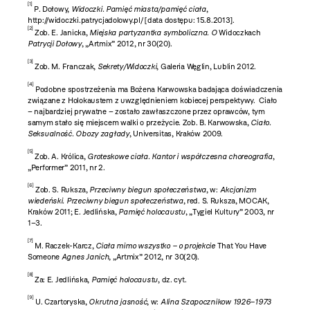
[1]
P. Dołowy,
Widoczki. Pamięć miasta/pamięć ciała
,
http://widoczki.patrycjadolowy.pl/ [data dostępu: 15.8.2013].
[2]
Zob. E. Janicka,
Miejska partyzantka symboliczna. O
Widoczkach
Patrycji Dołowy
, „Artmix” 2012, nr 30(20).
[3]
Zob. M. Franczak,
Sekrety/Widoczki
, Galeria Węglin, Lublin 2012.
[4]
Podobne spostrzeżenia ma Bożena Karwowska badająca doświadczenia
związane z Holokaustem z uwzględnieniem kobiecej perspektywy. Ciało
– najbardziej prywatne – zostało zawłaszczone przez oprawców, tym
samym stało się miejscem walki o przeżycie. Zob. B. Karwowska,
Ciało.
Seksualność. Obozy zagłady
, Universitas, Kraków 2009.
[5]
Zob. A. Królica,
Groteskowe ciała. Kantor i współczesna choreografia
,
„Performer” 2011, nr 2.
[6]
Zob. S. Ruksza,
Przeciwny biegun społeczeństwa
, w:
Akcjonizm
wiedeński. Przeciwny biegun społeczeństwa
, red. S. Ruksza, MOCAK,
Kraków 2011; E. Jedlińska,
Pamięć holocaustu
,
„Tygiel Kultury” 2003, nr
1–3.
[7]
M. Raczek-Karcz,
Ciała mimo wszystko – o projekcie
That You Have
Someone
Agnes Janich
, „Artmix” 2012, nr 30(20).
[8]
Za: E. Jedlińska,
Pamięć holocaustu
, dz. cyt.
[9]
U. Czartoryska,
Okrutna jasność
, w:
Alina Szapocznikow 1926–1973