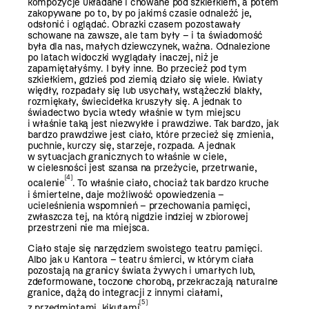
kompozycje układane i chowane pod szkiełkiem, a potem
zakopywane po to, by po jakimś czasie odnaleźć je,
odsłonić i oglądać. Obrazki czasem pozostawały
schowane na zawsze, ale tam były – i ta świadomość
była dla nas, małych dziewczynek, ważna. Odnalezione
po latach widoczki wyglądały inaczej, niż je
zapamiętałyśmy. I były inne. Bo przecież pod tym
szkiełkiem, gdzieś pod ziemią działo się wiele. Kwiaty
więdły, rozpadały się lub usychały, wstążeczki blakły,
rozmiękały, świecidełka kruszyły się. A jednak to
świadectwo bycia wtedy właśnie w tym miejscu
i właśnie taką jest niezwykłe i prawdziwe. Tak bardzo, jak
bardzo prawdziwe jest ciało, które przecież się zmienia,
puchnie, kurczy się, starzeje, rozpada. A jednak
w sytuacjach granicznych to właśnie w ciele,
w cielesności jest szansa na przeżycie, przetrwanie,
[4]
ocalenie
. To właśnie ciało, chociaż tak bardzo kruche
i śmiertelne, daje możliwość opowiedzenia –
ucieleśnienia wspomnień – przechowania pamięci,
zwłaszcza tej, na którą nigdzie indziej w zbiorowej
przestrzeni nie ma miejsca.
Ciało staje się narzędziem swoistego teatru pamięci.
Albo jak u Kantora – teatru śmierci, w którym ciała
pozostają na granicy świata żywych i umarłych lub,
zdeformowane, toczone chorobą, przekraczają naturalne
granice, dążą do integracji z innymi ciałami,
[5]
z przedmiotami, kikutami
.