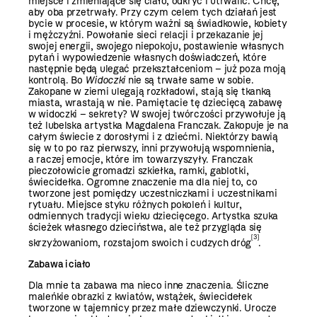
miejsce i zmieniające się ciało, odkryć i utrwalić. Chcę,
aby oba przetrwały. Przy czym celem tych działań jest
bycie w procesie, w którym ważni są świadkowie, kobiety
i mężczyźni. Powołanie sieci relacji i przekazanie jej
swojej energii, swojego niepokoju, postawienie własnych
pytań i wypowiedzenie własnych doświadczeń, które
następnie będą ulegać przekształceniom – już poza moją
kontrolą. Bo
Widoczki
nie są trwałe same w sobie.
Zakopane w ziemi ulegają rozkładowi, stają się tkanką
miasta, wrastają w nie. Pamiętacie tę dziecięcą zabawę
w widoczki – sekrety? W swojej twórczości przywołuje ją
też lubelska artystka Magdalena Franczak. Zakopuje je na
całym świecie z dorosłymi i z dziećmi. Niektórzy bawią
się w to po raz pierwszy, inni przywołują wspomnienia,
a raczej emocje, które im towarzyszyły. Franczak
pieczołowicie gromadzi szkiełka, ramki, gablotki,
świecidełka. Ogromne znaczenie ma dla niej to, co
tworzone jest pomiędzy uczestniczkami i uczestnikami
rytuału. Miejsce styku różnych pokoleń i kultur,
odmiennych tradycji wieku dziecięcego. Artystka szuka
ścieżek włas­nego dzieciństwa, ale też przygląda się
[3]
skrzyżowaniom, rozstajom swoich i cudzych dróg
.
Zabawa i ciało
Dla mnie ta zabawa ma nieco inne znaczenia. Śliczne
maleńkie obrazki z kwiatów, wstążek, świecidełek
tworzone w tajemnicy przez małe dziewczynki. Urocze