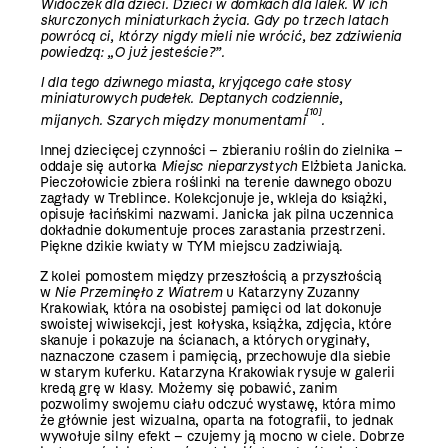
Widoczek dla dzieci. Dzieci w domkach dla lalek. W ich
skurczonych miniaturkach życia. Gdy po trzech latach
powrócą ci, którzy nigdy mieli nie wrócić, bez zdziwienia
powiedzą: „O już jesteście?”.
I dla tego dziwnego miasta, kryjącego całe stosy
miniaturowych pudełek. Deptanych codziennie,
[10]
mijanych. Szarych między monumentami
.
Innej dziecięcej czynności – zbieraniu roślin do zielnika –
oddaje się autorka
Miejsc nieparzystych
Elżbieta Janicka.
Pieczołowicie zbiera roślinki na terenie dawnego obozu
zagłady w Treblince. Kolekcjonuje je, wkleja do książki,
opisuje łacińskimi nazwami. Janicka jak pilna uczennica
dokładnie dokumentuje proces zarastania przestrzeni.
Piękne dzikie kwiaty w TYM miejscu zadziwiają.
Z kolei pomostem między przeszłością a przyszłością
w
Nie Przeminęło z Wiatrem
u Katarzyny Zuzanny
Krakowiak, która na osobistej pamięci od lat dokonuje
swoistej wiwisekcji, jest kołyska, książka, zdjęcia, które
skanuje i pokazuje na ścianach, a których oryginały,
naznaczone czasem i pamięcią, przechowuje dla siebie
w starym kuferku. Katarzyna Krakowiak rysuje w galerii
kredą grę w klasy. Możemy się pobawić, zanim
pozwolimy swojemu ciału odczuć wystawę, która mimo
że głównie jest wizualna, oparta na fotografii, to jednak
wywołuje silny efekt – czujemy ją mocno w ciele. Dobrze