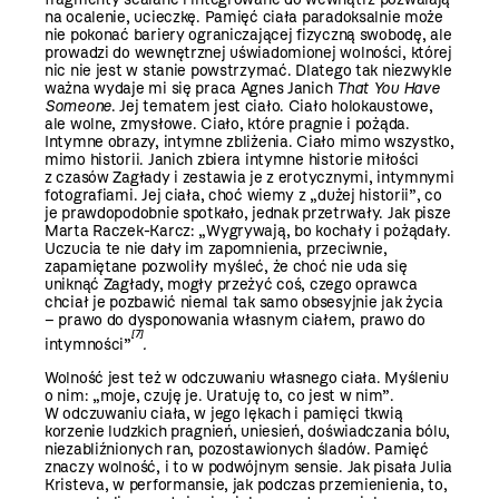
na ocalenie, ucieczkę. Pamięć ciała paradoksalnie może
nie pokonać bariery ograniczającej fizyczną swobodę, ale
prowadzi do wewnętrznej uświadomionej wolności, której
nic nie jest w stanie powstrzymać. Dlatego tak niezwykle
ważna wydaje mi się praca Agnes Janich
That You Have
Someone
. Jej tematem jest ciało. Ciało holokaustowe,
ale wolne, zmysłowe. Ciało, które pragnie i pożąda.
Intymne obrazy, intymne zbliżenia. Ciało mimo wszystko,
mimo historii. Janich zbiera intymne historie miłości
z czasów Zagłady i zestawia je z erotycznymi, intymnymi
fotografiami. Jej ciała, choć wiemy z „dużej historii”, co
je prawdopodobnie spotkało, jednak przetrwały. Jak pisze
Marta Raczek-Karcz: „Wygrywają, bo kochały i pożądały.
Uczucia te nie dały im zapomnienia, przeciwnie,
zapamiętane pozwoliły myśleć, że choć nie uda się
uniknąć Zagłady, mogły przeżyć coś, czego oprawca
chciał je pozbawić niemal tak samo obsesyjnie jak życia
– prawo do dysponowania własnym ciałem, prawo do
[7]
intymności”
.
Wolność jest też w odczuwaniu własnego ciała. Myśleniu
o nim: „moje, czuję je. Uratuję to, co jest w nim”.
W odczuwaniu ciała, w jego lękach i pamięci tkwią
korzenie ludzkich pragnień, uniesień, doświadczania bólu,
niezabliźnionych ran, pozostawionych śladów. Pamięć
znaczy wolność, i to w podwójnym sensie. Jak pisała Julia
Kristeva, w performansie, jak podczas przemienienia, to,