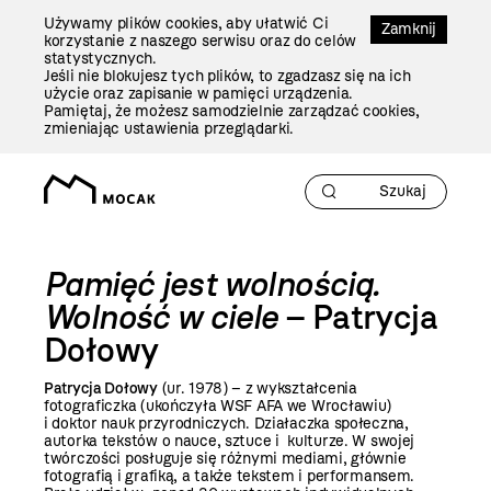
Przejdź
Używamy plików cookies, aby ułatwić Ci
Do
Zamknij
korzystanie z naszego serwisu oraz do celów
Treści
statystycznych.
Jeśli nie blokujesz tych plików, to zgadzasz się na ich
użycie oraz zapisanie w pamięci urządzenia.
Pamiętaj, że możesz samodzielnie zarządzać cookies,
zmieniając ustawienia przeglądarki.
Pamięć jest wolnością.
Wolność w ciele
– Patrycja
Dołowy
Patrycja Dołowy
(ur. 1978) – z wykształcenia
fotograficzka (ukończyła WSF AFA we Wrocławiu)
i doktor nauk przyrodniczych. Działaczka społeczna,
autorka tekstów o nauce, sztuce i kulturze. W swojej
twórczości posługuje się różnymi mediami, głównie
fotografią i grafiką, a także tekstem i performansem.