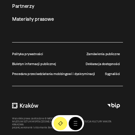
Partnerzy
Materiały prasowe
Polityka prywatności
Zamówienia publiczne
Biuletyn informacji publicznej
Deklaracja dostępności
Procedura przeciwdziałania mobbingowi i dyskryminacji
Sygnaliści
Wszystkie prawa zastrzeżone ©
MOCAK
2011-2026
MUZEUM SZTUKI WSPÓŁCZESNEJ W KRAKOWIE MOCAK – INSTYTUCJA KULTURY MIASTA
KRAKOWA
projekt, wykonanie i utrzymanie:
Bonjour.pl