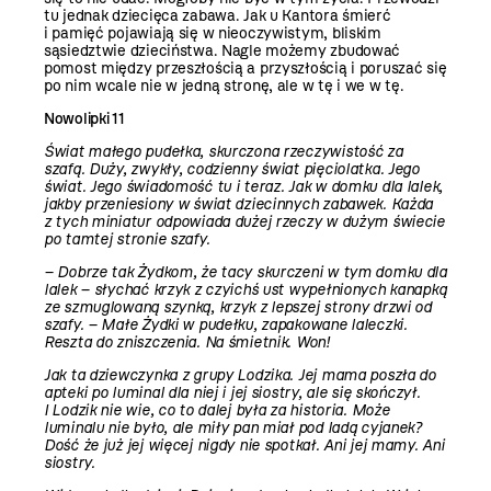
tu jednak dziecięca zabawa. Jak u Kantora śmierć
i pamięć pojawiają się w nieoczywistym, bliskim
sąsiedztwie dzieciństwa. Nagle możemy zbudować
pomost między przeszłością a przyszłością i poruszać się
po nim wcale nie w jedną stronę, ale w tę i we w tę.
Nowolipki 11
Świat małego pudełka, skurczona rzeczywistość za
szafą. Duży, zwykły, codzienny świat pięciolatka. Jego
świat. Jego świadomość tu i teraz. Jak w domku dla lalek,
jakby przeniesiony w świat dziecinnych zabawek. Każda
z tych miniatur odpowiada dużej rzeczy w dużym świecie
po tamtej stronie szafy.
– Dobrze tak Żydkom, że tacy skurczeni w tym domku dla
lalek – słychać krzyk z czyichś ust wypełnionych kanapką
ze szmuglowaną szynką, krzyk z lepszej strony drzwi od
szafy. – Małe Żydki w pudełku, zapakowane laleczki.
Reszta do zniszczenia. Na śmietnik. Won!
Jak ta dziewczynka z grupy Lodzika. Jej mama poszła do
apteki po luminal dla niej i jej siostry, ale się skończył.
I Lodzik nie wie, co to dalej była za historia. Może
luminalu nie było, ale miły pan miał pod ladą cyjanek?
Dość że już jej więcej nigdy nie spotkał. Ani jej mamy. Ani
siostry.