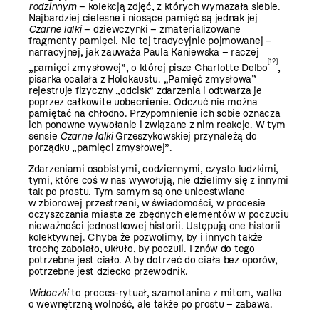
rodzinnym
– kolekcją zdjęć, z których wymazała siebie.
Najbardziej cielesne i niosące pamięć są jednak jej
Czarne lalki
– dziewczynki – zmaterializowane
fragmenty pamięci. Nie tej tradycyjnie pojmowanej –
narracyjnej, jak zauważa Paula Kaniewska – raczej
[12]
„pamięci zmysłowej”, o której pisze Charlotte Delbo
,
pisarka ocalała z Holokaustu. „Pamięć zmysłowa”
rejestruje fizyczny „odcisk” zdarzenia i odtwarza je
poprzez całkowite uobecnienie. Odczuć nie można
pamiętać na chłodno. Przypomnienie ich sobie oznacza
ich ponowne wywołanie i związane z nim reakcje. W tym
sensie
Czarne lalki
Grzeszykowskiej przynależą do
porządku „pamięci zmysłowej”.
Zdarzeniami osobistymi, codziennymi, czysto ludzkimi,
tymi, które coś w nas wywołują, nie dzielimy się z innymi
tak po prostu. Tym samym są one unicestwiane
w zbiorowej przestrzeni, w świadomości, w procesie
oczyszczania miasta ze zbędnych elementów w poczuciu
nieważności jednostkowej historii. Ustępują one historii
kolektywnej. Chyba że pozwolimy, by i innych także
trochę zabolało, ukłuło, by poczuli. I znów do tego
potrzebne jest ciało. A by dotrzeć do ciała bez oporów,
potrzebne jest dziecko przewodnik.
Widoczki
to proces-rytuał, szamotanina z mitem, walka
o wewnętrzną wolność, ale także po prostu – zabawa.