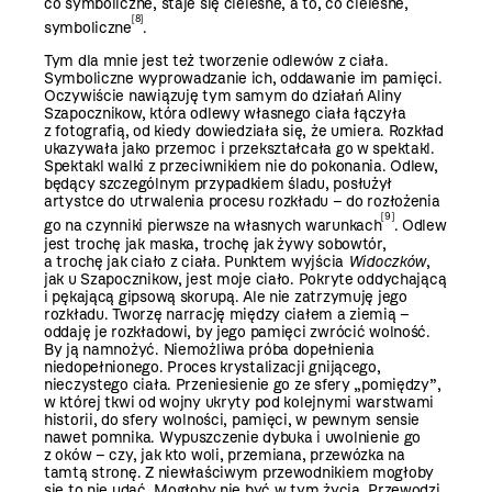
co symboliczne, staje się cielesne, a to, co cielesne,
[8]
symboliczne
.
Tym dla mnie jest też tworzenie odlewów z ciała.
Symboliczne wyprowadzanie ich, oddawanie im pamięci.
Oczywiście nawiązuję tym samym do działań Aliny
Szapocznikow, która odlewy własnego ciała łączyła
z fotografią, od kiedy dowiedziała się, że umiera. Rozkład
ukazywała jako przemoc i przekształcała go w spektakl.
Spektakl walki z przeciwnikiem nie do pokonania. Odlew,
będący szczególnym przypadkiem śladu, posłużył
artystce do utrwalenia procesu rozkładu – do rozłożenia
[9]
go na czynniki pierwsze na własnych warunkach
. Odlew
jest trochę jak maska, trochę jak żywy sobowtór,
a trochę jak ciało z ciała. Punktem wyjścia
Widoczków
,
jak u Szapocznikow, jest moje ciało. Pokryte oddychającą
i pękającą gipsową skorupą. Ale nie zatrzymuję jego
rozkładu. Tworzę narrację między ciałem a ziemią –
oddaję je rozkładowi, by jego pamięci zwrócić wolność.
By ją namnożyć. Niemożliwa próba dopełnienia
niedopełnionego. Proces krystalizacji gnijącego,
nieczystego ciała. Przeniesienie go ze sfery „pomiędzy”,
w której tkwi od wojny ukryty pod kolejnymi warstwami
historii, do sfery wolności, pamięci, w pewnym sensie
nawet pomnika. Wypuszczenie dybuka i uwolnienie go
z oków – czy, jak kto woli, przemiana, przewózka na
tamtą stronę. Z niewłaściwym przewodnikiem mogłoby
się to nie udać. Mogłoby nie być w tym życia. Przewodzi