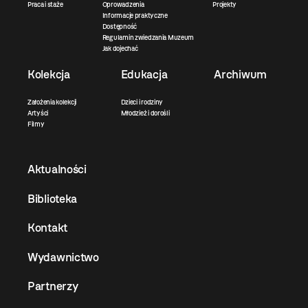
Praca i staże
Oprowadzenia
Projekty
Informacje praktyczne
Dostępność
Regulamin zwiedzania Muzeum
Jak dojechać
Kolekcja
Edukacja
Archiwum
Założenia kolekcji
Dzieci i rodziny
Artyści
Młodzież i dorośli
Filmy
Aktualności
Biblioteka
Kontakt
Wydawnictwo
Partnerzy