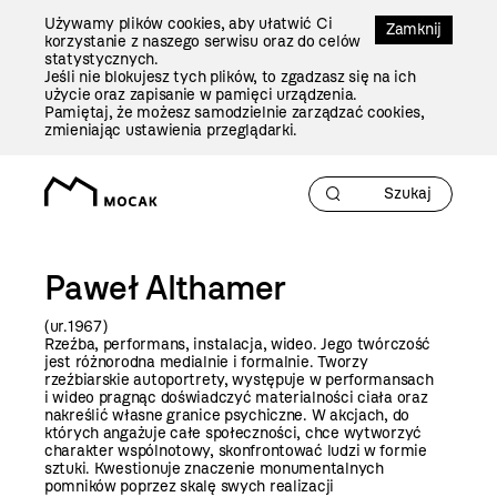
Przejdź
Używamy plików cookies, aby ułatwić Ci
Do
Zamknij
korzystanie z naszego serwisu oraz do celów
Treści
statystycznych.
Jeśli nie blokujesz tych plików, to zgadzasz się na ich
użycie oraz zapisanie w pamięci urządzenia.
Pamiętaj, że możesz samodzielnie zarządzać cookies,
zmieniając ustawienia przeglądarki.
Paweł Althamer
(ur.19
Rzeźba, performans, instalacja, wideo. Jego twórczość
jest różnorodna medialnie i formalnie. Tworzy
rzeźbiarskie autoportrety, występuje w performansach
i wideo pragnąc doświadczyć materialności ciała oraz
nakreślić własne granice psychiczne. W akcjach, do
których angażuje całe społeczności, chce wytworzyć
charakter wspólnotowy, skonfrontować ludzi w formie
sztuki. Kwestionuje znaczenie monumentalnych
pomników poprzez skalę swych realizacji