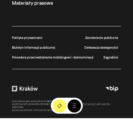
Materiały prasowe
Polityka prywatności
Zamówienia publiczne
Biuletyn informacji publicznej
Deklaracja dostępności
Procedura przeciwdziałania mobbingowi i dyskryminacji
Sygnaliści
Wszystkie prawa zastrzeżone ©
MOCAK
2011-2026
MUZEUM SZTUKI WSPÓŁCZESNEJ W KRAKOWIE MOCAK – INSTYTUCJA KULTURY MIASTA
KRAKOWA
projekt, wykonanie i utrzymanie:
Bonjour.pl