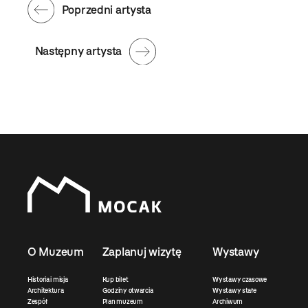
Poprzedni artysta
Następny artysta
O Muzeum
Zaplanuj wizytę
Wystawy
Historia i misja
Kup bilet
Wystawy czasowe
Architektura
Godziny otwarcia
Wystawy stałe
Zespół
Plan muzeum
Archiwum