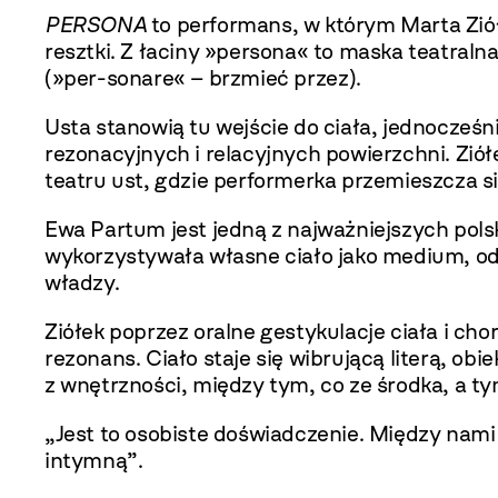
PERSONA
to performans, w którym Marta Ziół
resztki. Z łaciny »persona« to maska teatral
(»per-sonare« – brzmieć przez).
Usta stanowią tu wejście do ciała, jednocześ
rezonacyjnych i relacyjnych powierzchni. Zió
teatru ust, gdzie performerka przemieszcza 
Ewa Partum jest jedną z najważniejszych polsk
wykorzystywała własne ciało jako medium, od
władzy.
Ziółek poprzez oralne gestykulacje ciała i ch
rezonans. Ciało staje się wibrującą literą, o
z wnętrzności, między tym, co ze środka, a ty
„Jest to osobiste doświadczenie. Między nami
intymną”.