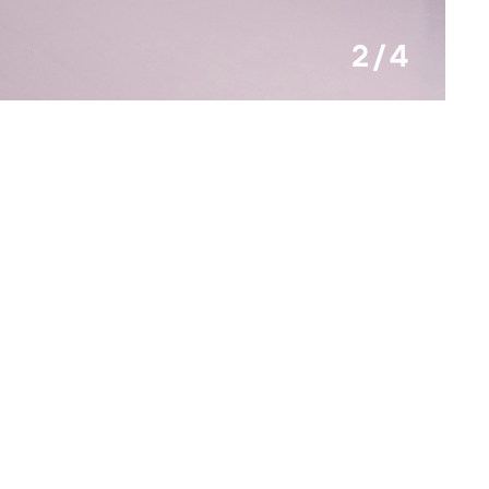
2 / 4
fot. K