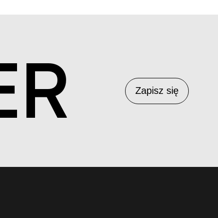
ER
Zapisz się