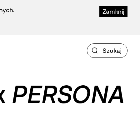
nych.
Zamknij
.
k
PERSONA