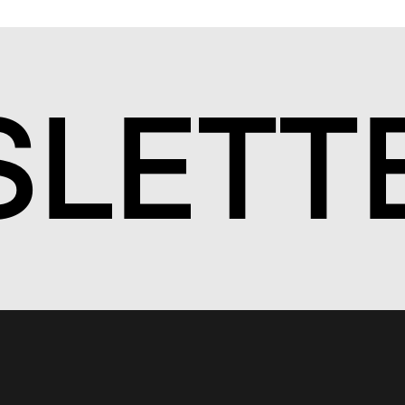
S
LETT