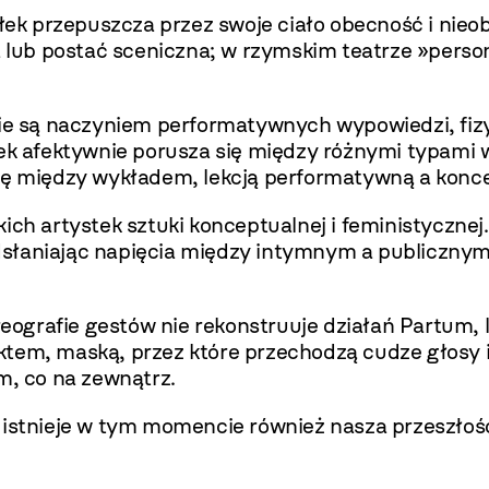
ek przepuszcza przez swoje ciało obecność i nieob
na lub postać sceniczna; w rzymskim teatrze »per
nie są naczyniem performatywnych wypowiedzi, fizy
łek afektywnie porusza się między różnymi typami 
się między wykładem, lekcją performatywną a konc
ich artystek sztuki konceptualnej i feministyczne
słaniając napięcia między intymnym a publicznym 
oreografie gestów nie rekonstruuje działań Partum,
biektem, maską, przez które przechodzą cudze głosy
m, co na zewnątrz.
 istnieje w tym momencie również nasza przeszłość