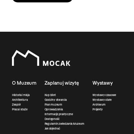
O Muzeum
Zaplanuj wizytę
Wystawy
Historia i misja
Kup bilet
Wystawy czasowe
Architektura
Godziny otwarcia
Wystawy stałe
Zespół
Plan muzeum
Archiwum
Praca i staże
Oprowadzenia
Projekty
Informacje praktyczne
Dostępność
Regulamin zwiedzania Muzeum
Jak dojechać