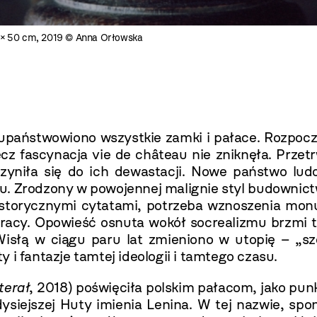
40 × 50 cm, 2019 © Anna Orłowska
upaństwowiono wszystkie zamki i pałace. Rozpoczął
lecz fascynacja vie de château nie zniknęła. Przet
czyniła się do ich dewastacji. Nowe państwo lu
u. Zrodzony w powojennej malignie styl budownict
historycznymi cytatami, potrzeba wznoszenia m
 pracy. Opowieść osnuta wokół socrealizmu brzmi t
isłą w ciągu paru lat zmieniono w utopię – „szc
 i fantazje tamtej ideologii i tamtego czasu.
terał
, 2018) poświęciła polskim pałacom, jako pu
dysiejszej Huty imienia Lenina. W tej nazwie, sp