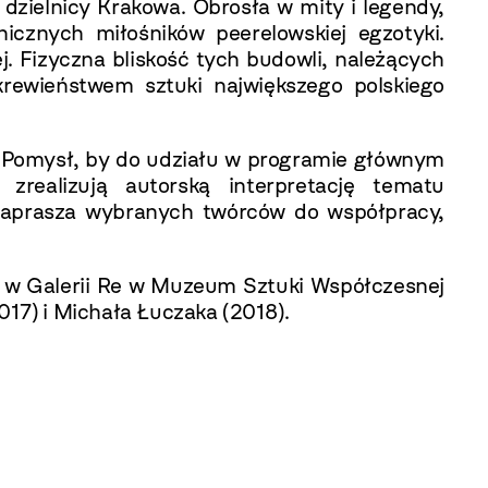
 dzielnicy Krakowa. Obrosła w mity i legendy,
nicznych miłośników peerelowskiej egzotyki.
j. Fizyczna bliskość tych budowli, należących
rewieństwem sztuki największego polskiego
9. Pomysł, by do udziału w programie głównym
zrealizują autorską interpretację tematu
 zaprasza wybranych twórców do współpracy,
 w Galerii Re w Muzeum Sztuki Współczesnej
17) i Michała Łuczaka (2018).