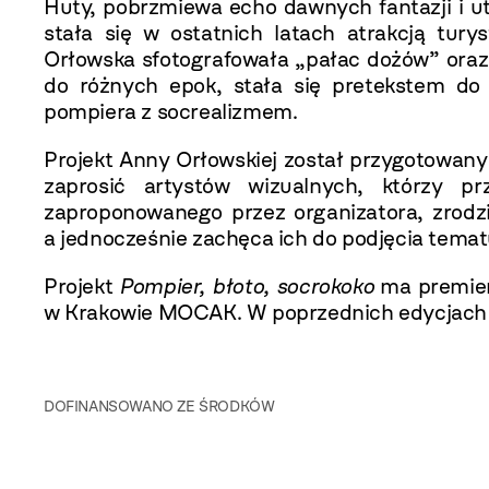
Huty, pobrzmiewa echo dawnych fantazji i uto
stała się w ostatnich latach atrakcją tury
Orłowska sfotografowała „pałac dożów” oraz d
do różnych epok, stała się pretekstem do
pompiera z socrealizmem.
Projekt Anny Orłowskiej został przygotowany
zaprosić artystów wizualnych, którzy pr
zaproponowanego przez organizatora, zrodz
a jednocześnie zachęca ich do podjęcia temat
Projekt
Pompier, błoto, socrokoko
ma premier
w Krakowie MOCAK. W poprzednich edycjach fe
DOFINANSOWANO ZE ŚRODKÓW