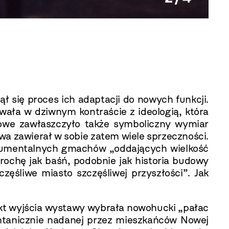
Anna 
 się proces ich adaptacji do nowych funkcji.
rwała w dziwnym kontraście z ideologią, która
dowe zawłaszczyło także symboliczny wymiar
wa zawierał w sobie zatem wiele sprzeczności.
onumentalnych gmachów „oddających wielkość
rochę jak baśń, podobnie jak historia budowy
zęśliwe miasto szczęśliwej przyszłości”. Jak
nkt wyjścia wystawy wybrała nowohucki „pałac
ontanicznie nadanej przez mieszkańców Nowej