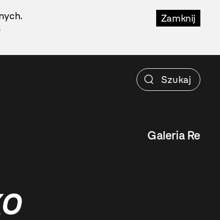
nych.
Zamknij
.
Galeria Re
ko