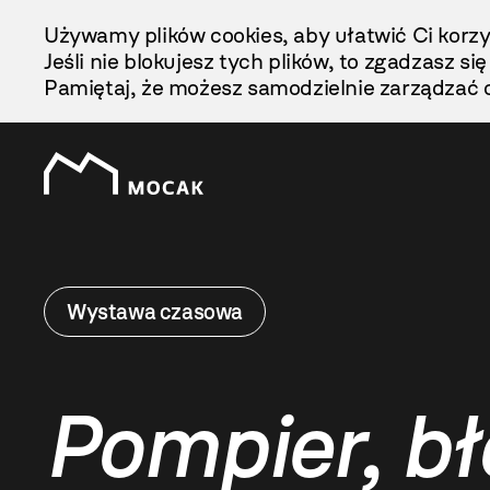
Przejdź
Używamy plików cookies, aby ułatwić Ci korzy
Do
Jeśli nie blokujesz tych plików, to zgadzasz si
Treści
Pamiętaj, że możesz samodzielnie zarządzać c
Wystawa czasowa
Pompier, bł