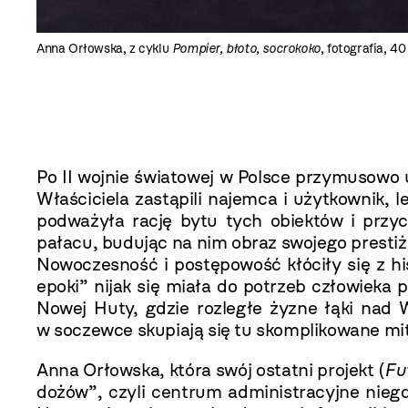
Anna Orłowska, z cyklu
Pompier, błoto, socrokoko
, fotografia, 
Po II wojnie światowej w Polsce przymusowo 
Właściciela zastąpili najemca i użytkownik, 
podważyła rację bytu tych obiektów i przy
pałacu, budując na nim obraz swojego prestiż
Nowoczesność i postępowość kłóciły się z 
epoki” nijak się miała do potrzeb człowieka
Nowej Huty, gdzie rozległe żyzne łąki nad W
w soczewce skupiają się tu skomplikowane mity
Anna Orłowska, która swój ostatni projekt (
Fu
dożów”, czyli centrum administracyjne nieg