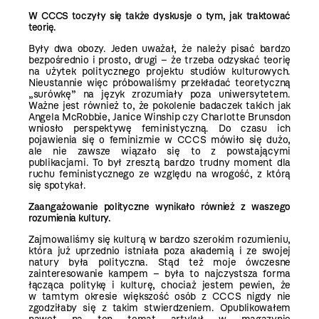
W CCCS toczyły się także dyskusje o tym, jak traktować
teorię.
Były dwa obozy. Jeden uważał, że należy pisać bardzo
bezpośrednio i prosto, drugi – że trzeba odzyskać teorię
na użytek politycznego projektu studiów kulturowych.
Nieustannie więc próbowaliśmy przekładać teoretyczną
„surówkę” na język zrozumiały poza uniwersytetem.
Ważne jest również to, że pokolenie badaczek takich jak
Angela McRobbie, Janice Winship czy Charlotte Brunsdon
wniosło perspektywę feministyczną. Do czasu ich
pojawienia się o feminizmie w CCCS mówiło się dużo,
ale nie zawsze wiązało się to z powstającymi
publikacjami. To był zresztą bardzo trudny moment dla
ruchu feministycznego ze względu na wrogość, z którą
się spotykał.
Zaangażowanie polityczne wynikało również z waszego
rozumienia kultury.
Zajmowaliśmy się kulturą w bardzo szerokim rozumieniu,
która już uprzednio istniała poza akademią i ze swojej
natury była polityczna. Stąd też moje ówczesne
zainteresowanie kampem – była to najczystsza forma
łącząca politykę i kulturę, chociaż jestem pewien, że
w tamtym okresie większość osób z CCCS nigdy nie
zgodziłaby się z takim stwierdzeniem. Opublikowałem