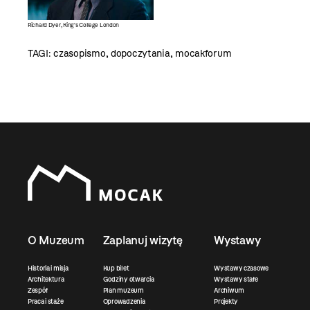
Richard Dyer, King's College London
TAGI:
czasopismo
,
dopoczytania
,
mocakforum
O Muzeum
Zaplanuj wizytę
Wystawy
Historia i misja
Kup bilet
Wystawy czasowe
Architektura
Godziny otwarcia
Wystawy stałe
Zespół
Plan muzeum
Archiwum
Praca i staże
Oprowadzenia
Projekty