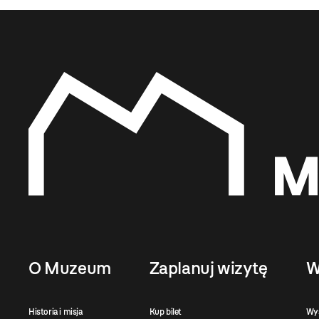
O Muzeum
Zaplanuj wizytę
W
Historia i misja
Kup bilet
Wy