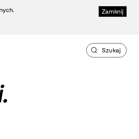
nych.
Zamknij
.
.