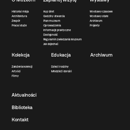
Historia i misja
Kup bilet
Wystawy czasowe
Architektura
Godziny otwarcia
Wystawy stałe
Zespół
Plan muzeum
Archiwum
Praca i staże
Oprowadzenia
Projekty
Informacje praktyczne
Dostępność
Regulamin zwiedzania Muzeum
Jak dojechać
Kolekcja
Edukacja
Archiwum
Założenia kolekcji
Dzieci i rodziny
Artyści
Młodzież i dorośli
Filmy
Aktualności
Biblioteka
Kontakt