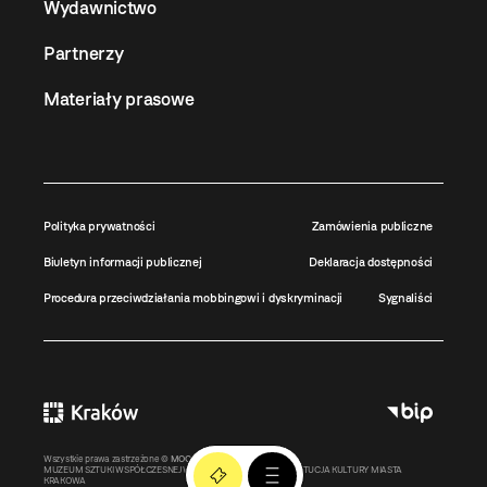
Wydawnictwo
Partnerzy
Materiały prasowe
Polityka prywatności
Zamówienia publiczne
Biuletyn informacji publicznej
Deklaracja dostępności
Procedura przeciwdziałania mobbingowi i dyskryminacji
Sygnaliści
Wszystkie prawa zastrzeżone ©
MOCAK
2011-2026
MUZEUM SZTUKI WSPÓŁCZESNEJ W KRAKOWIE MOCAK – INSTYTUCJA KULTURY MIASTA
KRAKOWA