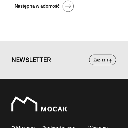
Następna wiadomość
NEWS
LETTER
Zapisz się
O Muzeum
Zaplanuj wizytę
Wystawy