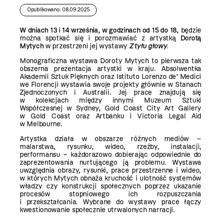
Opublikowano: 08.09.2025
W dniach 13 i 14 września, w godzinach od 15 do 18,
będzie
można spotkać się i porozmawiać z artystką
Dorotą
Mytych
w przestrzeni jej wystawy
Z tyłu głowy
.
Monograficzna wystawa Doroty Mytych to pierwsza tak
obszerna prezentacja artystki w kraju. Absolwentka
Akademii Sztuk Pięknych oraz Istituto Lorenzo de’ Medici
we Florencji wystawia swoje projekty głównie w Stanach
Zjednoczonych i Australii. Jej prace znajdują się
w kolekcjach między innymi Muzeum Sztuki
Współczesnej w Sydney, Gold Coast City Art Gallery
w Gold Coast oraz Artbanku i Victoria Legal Aid
w Melbourne.
Artystka działa w obszarze różnych mediów –
malarstwa, rysunku, wideo, rzeźby, instalacji,
performansu – każdorazowo dobierając odpowiednie do
zaprezentowania nurtującego ją problemu. Wystawa
uwzględnia obrazy, rysunki, prace przestrzenne i wideo,
w których Mytych obnaża kruchość i ulotność systemów
władzy czy konstrukcji społecznych poprzez ukazanie
procesów stopniowego ich rozpuszczania
i przekształcania. Wybrane do wystawy prace łączy
kwestionowanie społecznie utrwalonych narracji.