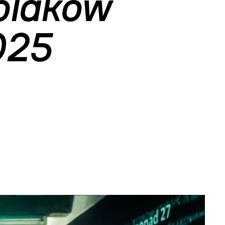
olaków
025