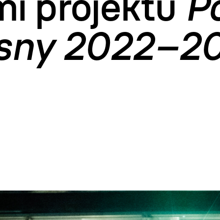
mi projektu
P
asny 2022–2