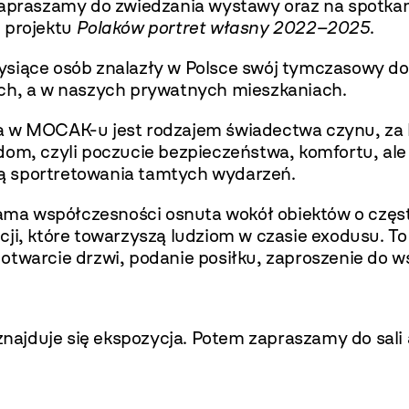
zapraszamy do zwiedzania wystawy oraz na spotkan
 projektu
Polaków portret własny 2022–2025
.
tysiące osób znalazły w Polsce swój tymczasowy 
ach, a w naszych prywatnych mieszkaniach.
 w MOCAK-u jest rodzajem świadectwa czynu, za kt
dom, czyli poczucie bezpieczeństwa, komfortu, al
ą sportretowania tamtych wydarzeń.
ama współczesności osnuta wokół obiektów o częs
cji, które towarzyszą ludziom w czasie exodusu. 
otwarcie drzwi, podanie posiłku, zaproszenie do ws
 znajduje się ekspozycja. Potem zapraszamy do sal