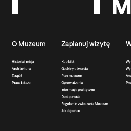
O Muzeum
Zaplanuj wizytę
W
Historia i misja
Kup bilet
Wy
Architektura
Godziny otwarcia
Wys
Zespół
Plan muzeum
Ar
Praca i staże
Oprowadzenia
Pro
Informacje praktyczne
Dostępność
Regulamin zwiedzania Muzeum
Jak dojechać