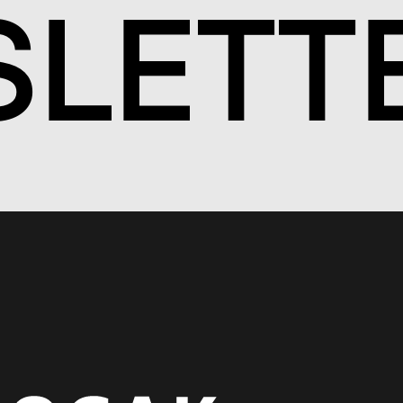
S
LETT