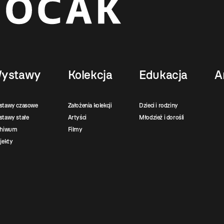
ystawy
Kolekcja
Edukacja
A
stawy czasowe
Założenia kolekcji
Dzieci i rodziny
tawy stałe
Artyści
Młodzież i dorośli
chiwum
Filmy
jekty