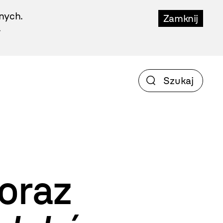
nych.
Zamknij
.
oraz