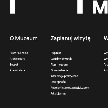
O Muzeum
Zaplanuj wizytę
W
Historia i misja
Kup bilet
Wy
Architektura
Godziny otwarcia
Wys
Zespół
Plan muzeum
Ar
Praca i staże
Oprowadzenia
Pro
Informacje praktyczne
Dostępność
Regulamin zwiedzania Muzeum
Jak dojechać