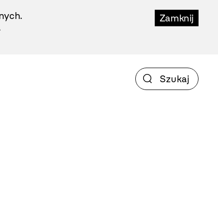
nych.
Zamknij
.