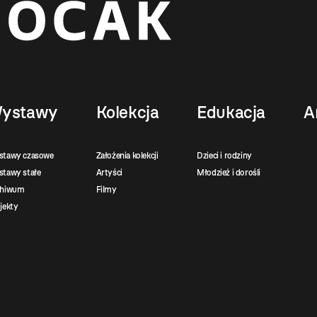
ystawy
Kolekcja
Edukacja
A
stawy czasowe
Założenia kolekcji
Dzieci i rodziny
tawy stałe
Artyści
Młodzież i dorośli
chiwum
Filmy
jekty