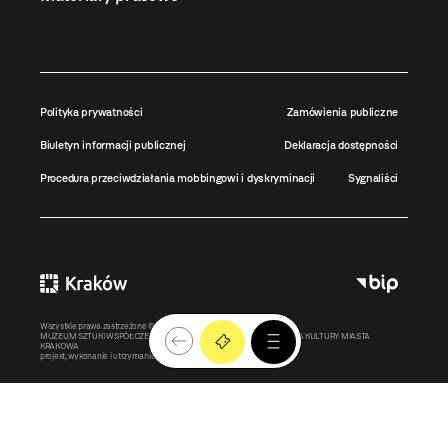
Polityka prywatności
Zamówienia publiczne
Biuletyn informacji publicznej
Deklaracja dostępności
Procedura przeciwdziałania mobbingowi i dyskryminacji
Sygnaliści
Wszystkie prawa zastrzeżone ©
MOCAK
2011-2026
MUZEUM SZTUKI WSPÓŁCZESNEJ W KRAKOWIE MOCAK – INSTYTUCJA KULTURY MIASTA
KRAKOWA
projekt, wykonanie i utrzymanie:
Bonjour.pl