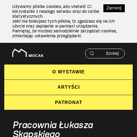
Przejdź
Używamy plików cookies, aby ułatwić Ci
Do
Zamknij
korzystanie z naszego serwisu oraz do celów
Treści
statystycznych.
Jeśli nie blokujesz tych plików, to zgadzasz się na ich
użycie oraz zapisanie w pamięci urządzenia.
Pamiętaj, że możesz samodzielnie zarządzać cookies,
zmieniając ustawienia przeglądarki.
O WYSTAWIE
ARTYŚCI
PATRONAT
Pracownia Łukasza
Skąpskiego