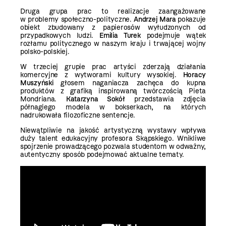
Druga grupa prac to realizacje zaangażowane
w problemy społeczno-polityczne.
Andrzej Mara
pokazuje
obiekt zbudowany z papierosów wyłudzonych od
przypadkowych ludzi.
Emilia Turek
podejmuje wątek
rozłamu politycznego w naszym kraju i trwającej wojny
polsko-polskiej.
W trzeciej grupie prac artyści zderzają działania
komercyjne z wytworami kultury wysokiej.
Horacy
Muszyński
głosem naganiacza zachęca do kupna
produktów z grafiką inspirowaną twórczością Pieta
Mondriana.
Katarzyna Sokół
przedstawia zdjęcia
półnagiego modela w bokserkach, na których
nadrukowała filozoficzne sentencje.
Niewątpliwie na jakość artystyczną wystawy wpływa
duży talent edukacyjny profesora Skąpskiego. Wnikliwe
spojrzenie prowadzącego pozwala studentom w odważny,
autentyczny sposób podejmować aktualne tematy.