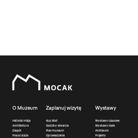
O Muzeum
Zaplanuj wizytę
Wystawy
Historia i misja
Kup bilet
Wystawy czasowe
Architektura
Godziny otwarcia
Wystawy stałe
Zespół
Plan muzeum
Archiwum
Praca i staże
Oprowadzenia
Projekty