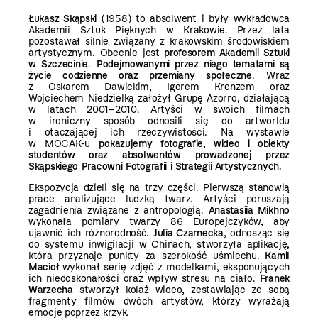
Łukasz Skąpski
(1958) to absolwent i były wykładowca
Akademii Sztuk Pięknych w Krakowie.
Przez lata
pozostawał silnie związany z krakowskim środowiskiem
artystycznym. Obecnie jest
profesorem Akademii Sztuki
w Szczecinie
.
Podejmowanymi przez niego tematami są
życie codzienne oraz przemiany społeczne
. Wraz
z Oskarem Dawickim, Igorem Krenzem oraz
Wojciechem Niedzielką założył Grupę Azorro, działającą
w latach 2001–2010. Artyści w swoich filmach
w ironiczny sposób odnosili się do artworldu
i otaczającej ich rzeczywistości. Na wystawie
w MOCAK-u
pokazujemy fotografie, wideo i obiekty
studentów oraz absolwentów prowadzonej przez
Skąpskiego Pracowni Fotografii i Strategii Artystycznych.
Ekspozycja dzieli się na trzy części. Pierwszą stanowią
prace analizujące ludzką twarz. Artyści poruszają
zagadnienia związane z antropologią.
Anastasiia Mikhno
wykonała pomiary twarzy 86 Europejczyków, aby
ujawnić ich różnorodność.
Julia Czarnecka
, odnosząc się
do systemu inwigilacji w Chinach, stworzyła aplikację,
która przyznaje punkty za szerokość uśmiechu.
Kamil
Macioł
wykonał serię zdjęć z modelkami, eksponujących
ich niedoskonałości oraz wpływ stresu na ciało.
Franek
Warzecha
stworzył kolaż wideo, zestawiając ze sobą
fragmenty filmów dwóch artystów, którzy wyrażają
emocje poprzez krzyk.