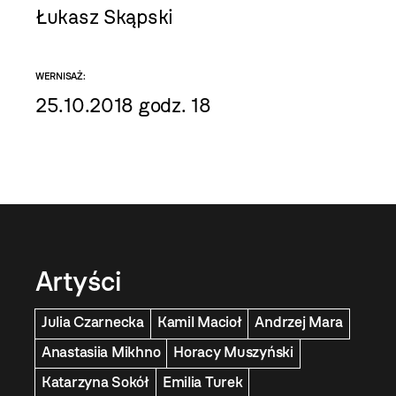
Łukasz Skąpski
WERNISAŻ:
25.10.2018 godz. 18
Artyści
Julia Czarnecka
Kamil Macioł
Andrzej Mara
Anastasiia Mikhno
Horacy Muszyński
Katarzyna Sokół
Emilia Turek