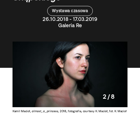
Wystawa czasowa
26.10.2018 - 17.03.2019
Galeria Re
2 / 8
. E.
Kamil Macioł,
almost_a_princess
, 2018, fotografia, courtesy K. Macioł, fot. K. Macioł
Julia Cz