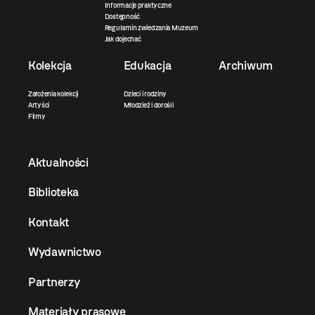
Informacje praktyczne
Dostępność
Regulamin zwiedzania Muzeum
Jak dojechać
Kolekcja
Edukacja
Archiwum
Założenia kolekcji
Dzieci i rodziny
Artyści
Młodzież i dorośli
Filmy
Aktualności
Biblioteka
Kontakt
Wydawnictwo
Partnerzy
Materiały prasowe