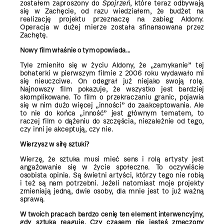
zostałem zaproszony do
Spojrzeń
, które teraz odbywają
się w Zachęcie, od razu wiedziałem, że budżet na
realizację projektu przeznaczę na zabieg Aldony.
Operacja w dużej mierze została sfinansowana przez
Zachętę.
Nowy film właśnie o tym opowiada...
Tyle zmieniło się w życiu Aldony, że „zamykanie” tej
bohaterki w pierwszym filmie z 2006 roku wydawało mi
się nieuczciwe. On odegrał już niejako swoją rolę.
Najnowszy film pokazuje, że wszystko jest bardziej
skomplikowane. To film o przekraczaniu granic, pojawia
się w nim dużo więcej „inności” do zaakceptowania. Ale
to nie do końca „inność” jest głównym tematem, to
raczej film o dążeniu do szczęścia, niezależnie od tego,
czy inni je akceptują, czy nie.
Wierzysz w siłę sztuki?
Wierzę, że sztuka musi mieć sens i rolą artysty jest
angażowanie się w życie społeczne. To oczywiście
osobista opinia. Są świetni artyści, którzy tego nie robią
i też są nam potrzebni. Jeżeli natomiast moje projekty
zmieniają jedną, dwie osoby, dla mnie jest to już ważną
sprawą.
W twoich pracach bardzo cenię ten element interwencyjny,
gdy sztuka reaguje. Czy czasem nie jesteś zmęczony