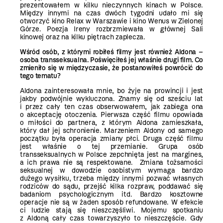
prezentowałem w kilku nieczynnych kinach w Polsce.
Między innymi na czas dwóch tygodni udało mi się
otworzyć kino Relax w Warszawie i kino Wenus w Zielonej
Górze. Poezja Ireny rozbrzmiewała w głównej Sali
kinowej oraz na kilku piętrach zaplecza.
Wśród osób, z którymi robiłeś filmy jest również Aldona –
osoba transseksualna. Poświęciłeś jej właśnie drugi film. Co
zmieniło się w międzyczasie, że postanowiłeś powrócić do
tego tematu?
Aldona zainteresowała mnie, bo żyje na prowincji i jest
jakby podwójnie wykluczona. Znamy się od sześciu lat
i przez cały ten czas obserwowałem, jak zabiega ona
o akceptację otoczenia. Pierwsza część filmu opowiada
o miłości do partnera, z którym Aldona zamieszkała,
który dał jej schronienie. Marzeniem Aldony od samego
początku była operacja zmiany płci. Druga część filmu
jest właśnie o tej przemianie. Grupa osób
transseksualnych w Polsce zepchnięta jest na margines,
a ich prawa nie są respektowane. Zmiana tożsamości
seksualnej w dowodzie osobistym wymaga bardzo
dużego wysiłku, trzeba między innymi pozwać własnych
rodziców do sądu, przejść kilka rozpraw, poddawać się
badaniom psychologicznym itd. Bardzo kosztowne
operacje nie są w żaden sposób refundowane. W efekcie
ci ludzie stają się nieszczęśliwi. Mojemu spotkaniu
z Aldoną cały czas towarzyszyło to nieszczęście. Gdy