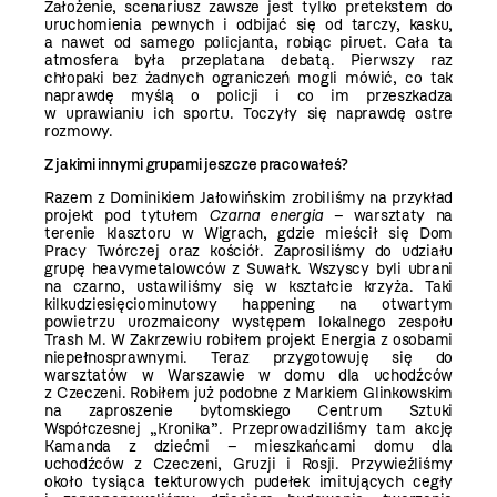
Założenie, scenariusz zawsze jest tylko pretekstem do
uruchomienia pewnych i odbijać się od tarczy, kasku,
a nawet od samego policjanta, robiąc piruet. Cała ta
atmosfera była przeplatana debatą. Pierwszy raz
chłopaki bez żadnych ograniczeń mogli mówić, co tak
naprawdę myślą o policji i co im przeszkadza
w uprawianiu ich sportu. Toczyły się naprawdę ostre
rozmowy.
Z jakimi innymi grupami jeszcze pracowałeś?
Razem z Dominikiem Jałowińskim zrobiliśmy na przykład
projekt pod tytułem
Czarna energia
– warsztaty na
terenie klasztoru w Wigrach, gdzie mieścił się Dom
Pracy Twórczej oraz kościół. Zaprosiliśmy do udziału
grupę heavymetalowców z Suwałk. Wszyscy byli ubrani
na czarno, ustawiliśmy się w kształcie krzyża. Taki
kilkudziesięciominutowy happening na otwartym
powietrzu urozmaicony występem lokalnego zespołu
Trash M. W Zakrzewiu robiłem projekt Energia z osobami
niepełnosprawnymi. Teraz przygotowuję się do
warsztatów w Warszawie w domu dla uchodźców
z Czeczeni. Robiłem już podobne z Markiem Glinkowskim
na zaproszenie bytomskiego Centrum Sztuki
Współczesnej „Kronika”. Przeprowadziliśmy tam akcję
Kamanda z dziećmi – mieszkańcami domu dla
uchodźców z Czeczeni, Gruzji i Rosji. Przywieźliśmy
około tysiąca tekturowych pudełek imitujących cegły