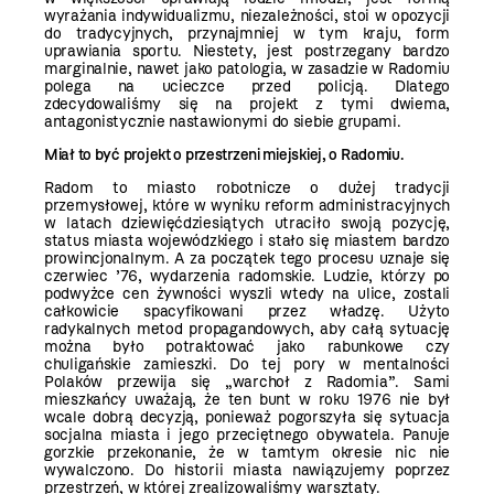
wyrażania indywidualizmu, niezależności, stoi w opozycji
do tradycyjnych, przynajmniej w tym kraju, form
uprawiania sportu. Niestety, jest postrzegany bardzo
marginalnie, nawet jako patologia, w zasadzie w Radomiu
polega na ucieczce przed policją. Dlatego
zdecydowaliśmy się na projekt z tymi dwiema,
antagonistycznie nastawionymi do siebie grupami.
Miał to być projekt o przestrzeni miejskiej, o Radomiu.
Radom to miasto robotnicze o dużej tradycji
przemysłowej, które w wyniku reform administracyjnych
w latach dziewięćdziesiątych utraciło swoją pozycję,
status miasta wojewódzkiego i stało się miastem bardzo
prowincjonalnym. A za początek tego procesu uznaje się
czerwiec ’76, wydarzenia radomskie. Ludzie, którzy po
podwyżce cen żywności wyszli wtedy na ulice, zostali
całkowicie spacyfikowani przez władzę. Użyto
radykalnych metod propagandowych, aby całą sytuację
można było potraktować jako rabunkowe czy
chuligańskie zamieszki. Do tej pory w mentalności
Polaków przewija się „warchoł z Radomia”. Sami
mieszkańcy uważają, że ten bunt w roku 1976 nie był
wcale dobrą decyzją, ponieważ pogorszyła się sytuacja
socjalna miasta i jego przeciętnego obywatela. Panuje
gorzkie przekonanie, że w tamtym okresie nic nie
wywalczono. Do historii miasta nawiązujemy poprzez
przestrzeń, w której zrealizowaliśmy warsztaty.