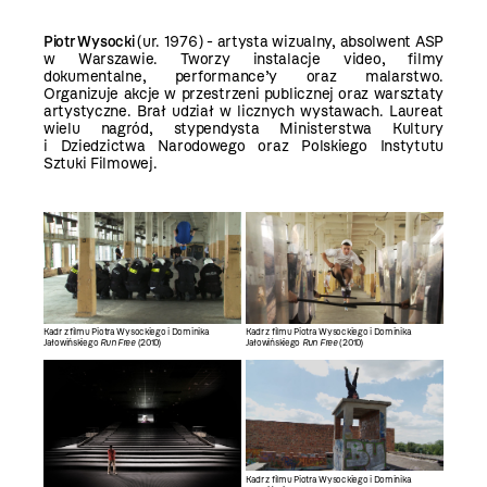
Piotr Wysocki
(ur. 1976) - artysta wizualny, absolwent ASP
w Warszawie. Tworzy instalacje video, filmy
dokumentalne, performance’y oraz malarstwo.
Organizuje akcje w przestrzeni publicznej oraz warsztaty
artystyczne. Brał udział w licznych wystawach. Laureat
wielu nagród, stypendysta Ministerstwa Kultury
i Dziedzictwa Narodowego oraz Polskiego Instytutu
Sztuki Filmowej.
Kadr z filmu Piotra Wysockiego i Dominika
Kadr z filmu Piotra Wysockiego i Dominika
Jałowińskiego
Run Free
(2010)
Jałowińskiego
Run Free
(2010)
Kadr z filmu Piotra Wysockiego i Dominika