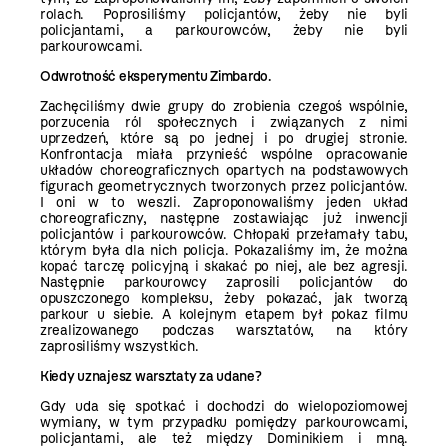
rolach. Poprosiliśmy policjantów, żeby nie byli
policjantami, a parkourowców, żeby nie byli
parkourowcami.
Odwrotność eksperymentu Zimbardo.
Zachęciliśmy dwie grupy do zrobienia czegoś wspólnie,
porzucenia ról społecznych i związanych z nimi
uprzedzeń, które są po jednej i po drugiej stronie.
Konfrontacja miała przynieść wspólne opracowanie
układów choreograficznych opartych na podstawowych
figurach geometrycznych tworzonych przez policjantów.
I oni w to weszli. Zaproponowaliśmy jeden układ
choreograficzny, następne zostawiając już inwencji
policjantów i parkourowców. Chłopaki przełamały tabu,
którym była dla nich policja. Pokazaliśmy im, że można
kopać tarczę policyjną i skakać po niej, ale bez agresji.
Następnie parkourowcy zaprosili policjantów do
opuszczonego kompleksu, żeby pokazać, jak tworzą
parkour u siebie. A kolejnym etapem był pokaz filmu
zrealizowanego podczas warsztatów, na który
zaprosiliśmy wszystkich.
Kiedy uznajesz warsztaty za udane?
Gdy uda się spotkać i dochodzi do wielopoziomowej
wymiany, w tym przypadku pomiędzy parkourowcami,
policjantami, ale też między Dominikiem i mną.