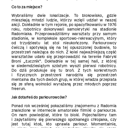
Co to za miejsce?
Wybraliśmy dwie lokalizacje. To blokowisko, gdzie
mieszkają młodzi ludzie, którzy wzięli udział w naszej
akcji. Dokładnie w tym rejonie, po spacyfikowaniu w 1976
roku, robotnicy dokonywali samokrytyki na stadionie
Radomiaka. Przeprowadziliśmy warsztaty przy samym
stadionie, w kompleksie sportowo-rekreacyjnym, który
od trzydziestu lat stoi nieukończony. Parkourowcy
ćwiczą i spotykają się na tej opuszczonej budowie, to
przestrzeń należąca do nich. Z kolei najważniejszą część
warsztatów udało się przeprowadzić na terenie Fabryki
Broni „Łucznik”. Dokładnie w tej samej hali, z której
w siedemdziesiątym szóstym wyszli pierwsi robotnicy.
Do dziś produkuje się tu broń. Z tych konkretnych
i fizycznych przestrzeni narodziła się przestrzeń
mentalna dla tych dwóch grup, w której władza przeplata
się ze sferą wolności wyrażaną przez młodych poprzez
freerun.
Jak dotarłeś do parkourowców?
Ponad rok wcześniej pokazaliśmy znajomemu z Radomia
znalezione w internecie amatorskie filmiki o parkourze.
On nam powiedział, które to bloki. Pojechaliśmy tam
i zapytaliśmy się pierwszego spotkanego chłopaka, czy
jest tutaj ktoś, kto uprawia parkour. Momentalnie,