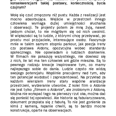
konsekwencjami takiej postawy, koniecznością bycia
czujnym?
Wolę się czuć zmęczony niż pusty. Każda z realizacji jest
mocno absorbująca. Wejście w przestrzeń innego
człowieka wymaga dużej umiejętności słuchania
i obserwacji. Te projekty potem ze mną żyją, nawet
jakbym chciał, to nie mógłbym się od nich uwolnić.
W większości są to ludzie, z którymi chcę przebywać, po
prostu moi przyjaciele, interesujące osoby. Fascynuje
mnie w takim samym stopniu parkour, jak poezja Ireny
czy postawa Aldony, opozycyjna wobec standardu
społecznego. Nie opowiadam o ludziach dosłownie.
W filmach nie pokazuję wszystkiego, nie dowiesz się
z nich, ile lat ma ten człowiek ani gdzie mieszka. Są to
pewnego rodzaju kreacje inspirowane tym, co mamy
najlepszego sobie do dania. Ludzie często nie widzą
swojego potencjału. Wspólnie pracujemy nad tym, aby
ten potencjał wydobyć i zaprezentować. Na przykład za
każdym wierszem Ireny stały wspólne aranżacje
przestrzeni, wybieranie utworów. Z kolei film o Aldonie
nie jest tylko „filmem o Aldonie”, ale zrobionym z Aldoną.
Można nie wyłapać tego na pierwszy rzut oka, można dać
się ponieść tej opowieści. Ale historie są fabularyzowane,
dokument przeplata się z fabułą. To nie jest gonienie za
kimś z kamerą, łapanie chwili, są to bardzo mocne
konstrukcje, oparte na obserwacjach.