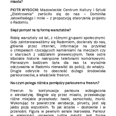
miasta?
PIOTR WYSOCKI:
Mazowieckie Centrum Kultury i Sztuki
„Elektrownia” zwróciło się do nas – Dominika
Jałowińskiego i mnie – z propozycją stworzenia projektu
o Radomiu.
Skąd pomysł na tę formę warsztatów?
Robię warsztaty od lat, z różnymi grupami społecznymi.
Gdy zainteresowaliśmy się Radomiem, docierały do nas,
głównie przez internet, informacje na przykład
o chłopakach rzucających kamieniami na meczach czy
o starciach z oddziałem prewencyjnym. Takie ostre
kibolskie historie nakręcone telefonami komórkowymi.
Pierwszym bodźcem była dla nas ta wyraźnie
odczuwalna w Radomiu nienawiść do policji, do władzy.
Drugie odkrycie to obecność dużego środowiska
parkourowców, a właściwie freerun.
Na czym polega różnica pomiędzy parkourem a freerun?
Freerun to kontynuacja parkoura wzbogacona
o akrobatykę. Biegnie się przez miasto, przeskakując
różne miejskie przeszkody: ławki, samochody, murki.
Wykonując te powietrzne akrobacje, piruety, jest się
jakby poza wszystkim. To jak latanie – dosłownie i w
przenośni. Figura w pewnym sensie ikarowska. Parkour
w większości uprawiają ludzie młodzi, jest formą