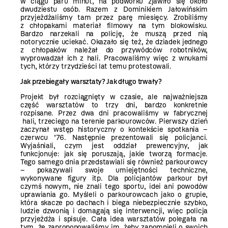
w ciągu paru minut, na podwórku zjawiło się około
dwudziestu osób. Razem z Dominikiem Jałowińskim
przyjeżdżaliśmy tam przez parę miesięcy. Zrobiliśmy
z chłopakami materiał filmowy na tym blokowisku.
Bardzo narzekali na policję, że muszą przed nią
notorycznie uciekać. Okazało się też, że dziadek jednego
z chłopaków należał do przywódców robotników,
wyprowadzał ich z hali. Pracowaliśmy więc z wnukami
tych, którzy trzydzieści lat temu protestowali.
Jak przebiegały warsztaty? Jak długo trwały?
Projekt był rozciągnięty w czasie, ale najważniejsza
część warsztatów to trzy dni, bardzo konkretnie
rozpisane. Przez dwa dni pracowaliśmy w fabrycznej
hali, trzeciego na terenie parkourowców. Pierwszy dzień
zaczynał wstęp historyczny o kontekście spotkania –
czerwcu ’76. Następnie prezentowali się policjanci.
Wyjaśniali, czym jest oddział prewencyjny, jak
funkcjonuje: jak się poruszają, jakie tworzą formacje.
Tego samego dnia przedstawiali się również parkourowcy
– pokazywali swoje umiejętności techniczne,
wykonywane figury itp. Dla policjantów parkour był
czymś nowym, nie znali tego sportu, idei ani powodów
uprawiania go. Myśleli o parkourowcach jako o grupie,
która skacze po dachach i biega niebezpiecznie szybko,
ludzie dzwonią i domagają się interwencji, więc policja
przyjeżdża i spisuje. Cała idea warsztatów polegała na
tym, że zaproponowaliśmy im, żeby zapomnieli o swoich