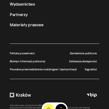
Wydawnictwo
Partnerzy
Materiały prasowe
Polityka prywatności
Zamówienia publiczne
Biuletyn informacji publicznej
Deklaracja dostępności
Procedura przeciwdziałania mobbingowi i dyskryminacji
Sygnaliści
Wszystkie prawa zastrzeżone ©
MOCAK
2011-2026
MUZEUM SZTUKI WSPÓŁCZESNEJ W KRAKOWIE MOCAK – INSTYTUCJA KULTURY MIASTA