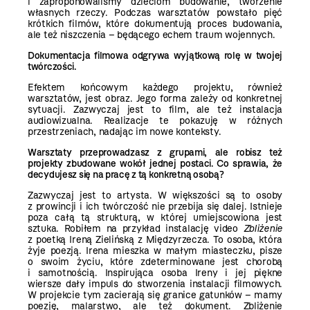
i zaproponowaliśmy dzieciom budowanie, tworzenie
własnych rzeczy. Podczas warsztatów powstało pięć
krótkich filmów, które dokumentują proces budowania,
ale też niszczenia – będącego echem traum wojennych.
Dokumentacja filmowa odgrywa wyjątkową rolę w twojej
twórczości.
Efektem końcowym każdego projektu, również
warsztatów, jest obraz. Jego forma zależy od konkretnej
sytuacji. Zazwyczaj jest to film, ale też instalacja
audiowizualna. Realizacje te pokazuję w różnych
przestrzeniach, nadając im nowe konteksty.
Warsztaty przeprowadzasz z grupami, ale robisz też
projekty zbudowane wokół jednej postaci. Co sprawia, że
decydujesz się na pracę z tą konkretną osobą?
Zazwyczaj jest to artysta. W większości są to osoby
z prowincji i ich twórczość nie przebija się dalej. Istnieje
poza całą tą strukturą, w której umiejscowiona jest
sztuka. Robiłem na przykład instalację video
Zbliżenie
z poetką Ireną Zielińską z Międzyrzecza. To osoba, która
żyje poezją. Irena mieszka w małym miasteczku, pisze
o swoim życiu, które zdeterminowane jest chorobą
i samotnością. Inspirująca osoba Ireny i jej piękne
wiersze dały impuls do stworzenia instalacji filmowych.
W projekcie tym zacierają się granice gatunków – mamy
poezję, malarstwo, ale też dokument. Zbliżenie