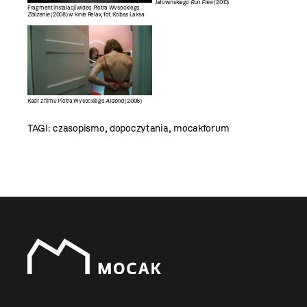
Jałowińskiego
Run Free
(2010)
Fragment instalacji wideo Piotra Wysockiego
Zbliżenie
(2008) w kinie Relax, fot. Kobas Laksa
Kadr z filmu Piotra Wysockiego
Aldona
(2006)
TAGI:
czasopismo
,
dopoczytania
,
mocakforum