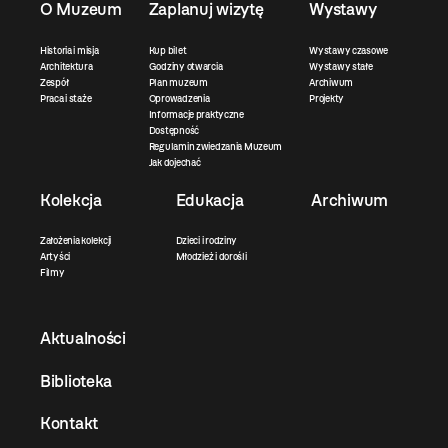
O Muzeum
Zaplanuj wizytę
Wystawy
Historia i misja
Kup bilet
Wystawy czasowe
Architektura
Godziny otwarcia
Wystawy stałe
Zespół
Plan muzeum
Archiwum
Praca i staże
Oprowadzenia
Projekty
Informacje praktyczne
Dostępność
Regulamin zwiedzania Muzeum
Jak dojechać
Kolekcja
Edukacja
Archiwum
Założenia kolekcji
Dzieci i rodziny
Artyści
Młodzież i dorośli
Filmy
Aktualności
Biblioteka
Kontakt