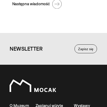
Następna wiadomość
NEWS
LETTER
Zapisz się
O Muzeum
Zaplanuj wizytę
Wystawy