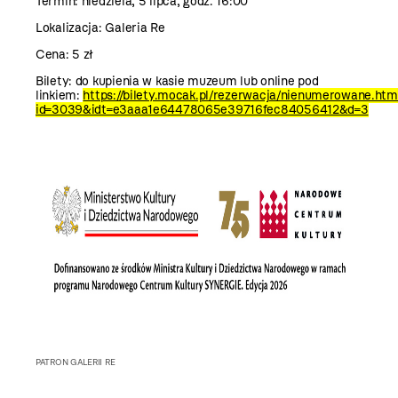
Termin: niedziela, 5 lipca, godz. 16:00
Lokalizacja: Galeria Re
Cena: 5 zł
Bilety: do kupienia w kasie muzeum lub online pod
linkiem:
https://bilety.mocak.pl/rezerwacja/nienumerowane.htm
id=3039&idt=e3aaa1e64478065e39716fec84056412&d=3
PATRON GALERII RE