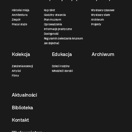
Historia i misja
Kup bilet
Wystawy czasowe
Architektura
Godziny otwarcia
Wystawy stałe
Zespół
Plan muzeum
Archiwum
Praca i staże
Oprowadzenia
Projekty
Informacje praktyczne
Dostępność
Regulamin zwiedzania Muzeum
Jak dojechać
Kolekcja
Edukacja
Archiwum
Założenia kolekcji
Dzieci i rodziny
Artyści
Młodzież i dorośli
Filmy
Aktualności
Biblioteka
Kontakt