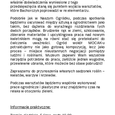
właśnie doświadczenia wyniesione z tego
przedsięwzięcia staną się punktem wyjścia warsztatów,
które Bachorczyk poprowadzi w re:elementarzu.
Podobnie jak w Naszym Ogródku, podczas spotkania
będziemy oscylować między sztuką a ogrodnictwem jako
takim, bez dążenia do wyraźnego rozdzielania tych
dwóch porządków. Brudzenie rąk w ziemi, szkicowanie,
zbieranie materiałów i upcyklingowa praca nad nowym
kwietnikiem mogą na równi stać się pretekstami do
ćwiczenia uważności. Ogród wokół MOCAK-u
potraktujemy nie jako gotową kompozycję, lecz jako
proces – miejsce nieustannych negocjacji pomiędzy
ludźmi i roślinami. Muzeum zapewni Wam wszystkie
narzędzia potrzebne do pracy, załóżcie jednak wygodne,
przewiewne ubrania, które możecie bez obaw pobrudzić!
Zapraszamy do przynoszenia własnych sadzonek roślin
–
kwiatów, warzyw i krzewów.
Podczas warsztatów będziemy wspólnie wykonywać
prace ogrodnicze i plastyczne oraz znajdziemy czas na
relaks w otoczeniu zieleni.
Informacje praktyczne: