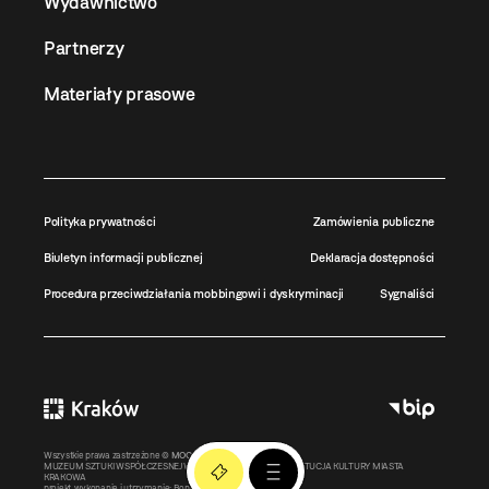
Wydawnictwo
Partnerzy
Materiały prasowe
Polityka prywatności
Zamówienia publiczne
Biuletyn informacji publicznej
Deklaracja dostępności
Procedura przeciwdziałania mobbingowi i dyskryminacji
Sygnaliści
Wszystkie prawa zastrzeżone ©
MOCAK
2011-2026
MUZEUM SZTUKI WSPÓŁCZESNEJ W KRAKOWIE MOCAK – INSTYTUCJA KULTURY MIASTA
KRAKOWA
projekt, wykonanie i utrzymanie:
Bonjour.pl