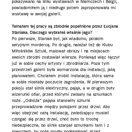
pokazywano na kilku wystawach w Niemczech i Belgii,
powiadomiłem ją i niedługo potem zaproponowała mi
wystawę w swojej galerii.
Tematem tej pracy są zbrodnie popełnione przez Łucjana
Staniaka. Dlaczego wybrałeś właśnie jego?
Po pierwsze, Staniak był, jak wiadomo, polskim
seryjnym mordercą. Po drugie, należał też do Klubu
Miłośników Sztuki, malował obrazy i na miejscach
swoich zbrodni zostawiał wiersze. Poniekąd więc łączył
już w sobie cechy artysty i zbrodniarza.
Poza tym
przestrzeń galerii była wymarzona dla instalacji, jaką
planowałem. Chciałem zrobić instalację, która sama
w sobie niosłaby poczucie zagrożenia. W pierwszym
pokoju stał silnik elektryczny, pająk, a w drugim były
wizerunki ofiar, przed którymi zwisały na sznurkach
noże. „Odnóża” pająka stanowiły sznurki
przeprowadzone między pokojami przez drzwi. Aby
więc obejrzeć całą instalację, zwiedzający musieli
czołgać się przez drzwi, choć było to trochę
niebezpieczne, bo silnik szarpał sznurkami tam i z
powrotem, by noże mogły podskakiwać przed