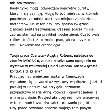
miejsca zbrodni?
Kiedy tylko mogę, odwiedzam konkretne punkty,
którymi się zajmuję. Mogą to być miejsca, w których
popełniono zbrodnię, ale także miejsca zamieszkania
morderców lub w ten czy inny sposób związane
z moimi zainteresowaniami. Czasem zdarza mi się
zabrać stamtąd na przykład trochę ziemi. Część tych
relikwii trafia też do moich prac, jak na przykład do
cyklu
Nowoczesna archeologia
.
Twoja praca
Czerwony Pająk z Katowic
, należąca do
zbiorów MOCAK-u, została zrealizowana specjalnie na
wystawę w krakowskiej Galerii Potocka. Jak nawiązałeś
kontakt z tą galerią?
Pracując nad projektem
Jockel
w Niemczech,
wybrałem się na wernisaż wystawy współczesnej sztuki
polskiej w Bochum. Na przyjęciu poznałem
przypadkowo Marię Annę Potocką i opowiedziałem jej
o tym projekcie. Przyjechała obejrzeć moją pracownię
w Niemczech i wyraziła zainteresowanie projektem.
Gdy prace powstałe podczas mojego tam pobytu