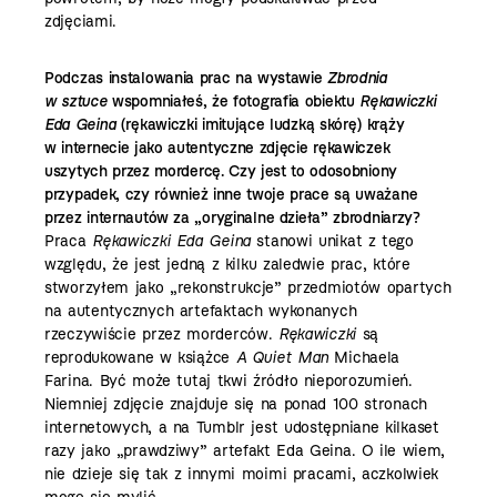
zdjęciami.
Podczas instalowania prac na wystawie
Zbrodnia
w sztuce
wspomniałeś, że fotografia obiektu
Rękawiczki
Eda Geina
(rękawiczki imitujące ludzką skórę) krąży
w internecie jako autentyczne ­zdjęcie rękawiczek
uszytych przez mordercę. Czy jest to odosobniony
przypadek, czy również inne twoje prace są uważane
przez internautów za „oryginalne dzieła” zbrodniarzy?
Praca
Rękawiczki Eda Geina
stanowi unikat z tego
względu, że jest jedną z kilku zaledwie prac, które
stworzyłem jako „rekonstrukcje” przedmiotów opartych
na autentycznych artefaktach wykonanych
rzeczywiście przez morderców.
Rękawiczki
są
reprodukowane w książce
A Quiet Man
Michaela
Farina. Być może tutaj tkwi źródło nieporozumień.
Niemniej zdjęcie znajduje się na ponad 100 stronach
internetowych, a na Tumblr jest udostępniane kilkaset
razy jako „prawdziwy” artefakt Eda Geina.
O ile wiem,
nie dzieje się tak z innymi moimi pracami, aczkolwiek