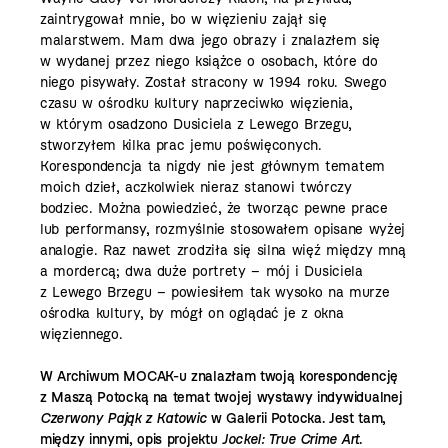
zaintrygował mnie, bo w więzieniu zajął się
malarstwem. Mam dwa jego obrazy i znalazłem się
w wydanej przez niego książce o osobach, które do
niego pisywały. Został stracony w 1994 roku. Swego
czasu w ośrodku kultury naprzeciwko więzienia,
w którym osadzono Dusiciela z Lewego Brzegu,
stworzyłem kilka prac jemu poświęconych.
Korespondencja ta nigdy nie jest głównym tematem
moich dzieł, aczkolwiek nieraz stanowi twórczy
bodziec. Można powiedzieć, że tworząc pewne prace
lub performansy, rozmyślnie stosowałem opisane wyżej
analogie. Raz nawet zrodziła się silna więź między mną
a mordercą; dwa duże portrety – mój i Dusiciela
z Lewego Brzegu – powiesiłem tak wysoko na murze
ośrodka kultury, by mógł on oglądać je z okna
więziennego.
W Archiwum MOCAK-u znalazłam twoją korespondencję
z Maszą Potocką na temat twojej wystawy indywidualnej
Czerwony Pająk z Katowic
w Galerii Potocka. Jest tam,
między innymi, opis projektu
Jockel: True Crime Art
.