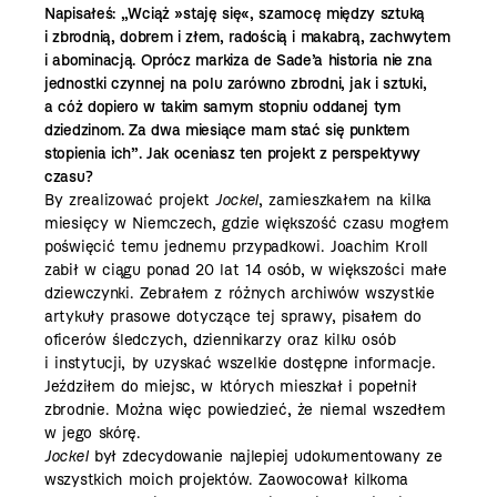
Napisałeś: „Wciąż »staję się«, szamocę między sztuką
i zbrodnią, dobrem i złem, radością i makabrą, zachwytem
i abominacją. Oprócz markiza de Sade’a historia nie zna
jednostki czynnej na polu zarówno zbrodni, jak i sztuki,
a cóż dopiero w takim samym stopniu oddanej tym
dziedzinom. Za dwa miesiące mam stać się punktem
stopienia ich”. Jak oceniasz ten projekt z perspektywy
czasu?
By zrealizować projekt
Jockel
,
zamieszkałem na kilka
miesięcy w Niemczech, gdzie większość czasu mogłem
poświęcić temu jednemu przypadkowi. Joachim Kroll
zabił w ciągu ponad 20 lat 14 osób, w większości małe
dziewczynki. Zebrałem z różnych archiwów wszystkie
artykuły prasowe dotyczące tej sprawy, pisałem do
oficerów śledczych, dziennikarzy oraz kilku osób
i instytucji, by uzyskać wszelkie dostępne informacje.
Jeździłem do miejsc, w których mieszkał i popełnił
zbrodnie. Można więc powiedzieć, że niemal wszedłem
w jego skórę.
Jockel
był zdecydowanie najlepiej udokumentowany ze
wszystkich moich projektów. Zaowocował kilkoma