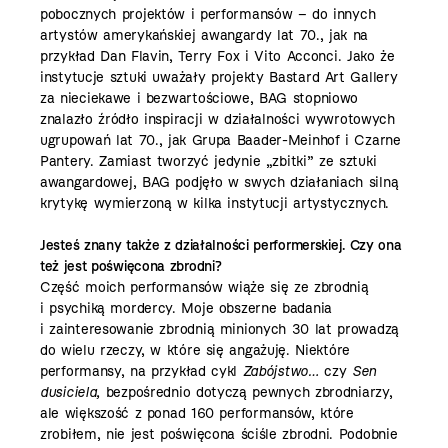
pobocznych projektów i performansów – do innych
artystów amerykańskiej awangardy lat 70., jak na
przykład Dan Flavin, Terry Fox i Vito Acconci. Jako że
instytucje sztuki uważały projekty Bastard Art Gallery
za nieciekawe i bezwartościowe, BAG stopniowo
znalazło źródło inspiracji w działalności wywrotowych
ugrupowań lat 70., jak Grupa Baader-Meinhof i Czarne
Pantery. Zamiast tworzyć jedynie „zbitki” ze sztuki
awangardowej, BAG podjęło w swych działaniach silną
krytykę wymierzoną w kilka instytucji artystycznych.
Jesteś znany także z działalności performerskiej. Czy ona
też jest poświęcona zbrodni?
Część moich performansów wiąże się ze zbrodnią
i psychiką mordercy. Moje obszerne badania
i zainteresowanie zbrodnią minionych 30 lat prowadzą
do wielu rzeczy, w które się angażuję. Niektóre
performansy, na ­przykład cykl
Zabójstwo…
czy
Sen
dusiciela,
bezpośrednio dotyczą pewnych zbrodniarzy,
ale większość z ponad 160 performansów, które
zrobiłem, nie jest poświęcona ściśle zbrodni. Podobnie