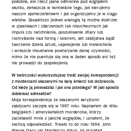
podobne, ale rzecz jasna odmienne pod względem
skutku, zwłaszcza w kontekście tego, jak kierujemy
naszym społeczeństwem i jak organizujemy je w ciągu
wieków. Zasadniczo jednak analogię tę można dostrzec
w zjawiskach i zdarzeniach tak nieuchwytnych jak
impuls czy natchnienie, poszukiwanie ofiary lub
rozmyślanie nad formą i kolorem, akt zabójstwa bądź
tworzenie dzieła sztuki, uspokojenie lub melancholia
i wreszcie nieustanne powtarzanie danej czynności,
mimo że nie puentuje się ona w żaden sposób ani też
nie prowadzi do zaspokojenia.
W twórczości wykorzystujesz treść swojej korespondencji
z mordercami skazanymi na karę śmierci lub dożywocia.
Od kiedy ją prowadzisz i jak ona przebiega? W jaki sposób
dobierasz adresatów?
Moja korespondencja ze skazanymi seryjnymi
zabójcami zaczęła się w 1987 roku. Napisałem do kilku
belgijskich i amerykańskich morderców, którzy
zaciekawili mnie z jakichś względów, i uznałem, że
zechcą odpowiedzieć. Trwało to do roku 1994. John
Wayne Gacy vel Morderczy Klaun, na przykład,