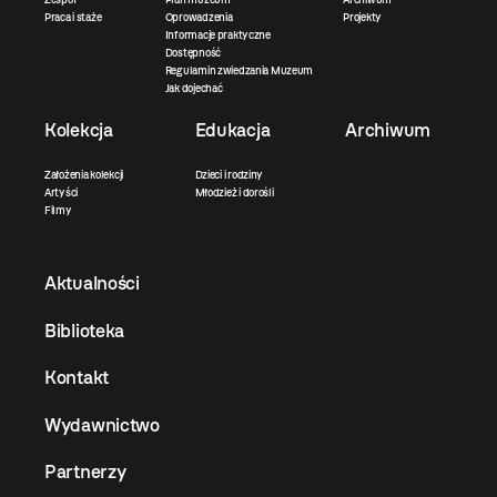
Praca i staże
Oprowadzenia
Projekty
Informacje praktyczne
Dostępność
Regulamin zwiedzania Muzeum
Jak dojechać
Kolekcja
Edukacja
Archiwum
Założenia kolekcji
Dzieci i rodziny
Artyści
Młodzież i dorośli
Filmy
Aktualności
Biblioteka
Kontakt
Wydawnictwo
Partnerzy