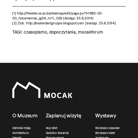
[1]
http://theater.ua.ac.be/dabnap/edit/page.py?f=1985-03-
00_forcemental_jg04_nr11_026 [dostęp: 25.8.2014]
[2]
Zob. http://bastardartgruppe.blogspot.com [dostęp: 25.8.2014]
TAGI:
czasopismo
,
dopoczytania
,
mocakforum
O Muzeum
Zaplanuj wizytę
Wystawy
Historia i misja
Kup bilet
Wystawy czasowe
Architektura
Godziny otwarcia
Wystawy stałe
Zespół
Plan muzeum
Archiwum