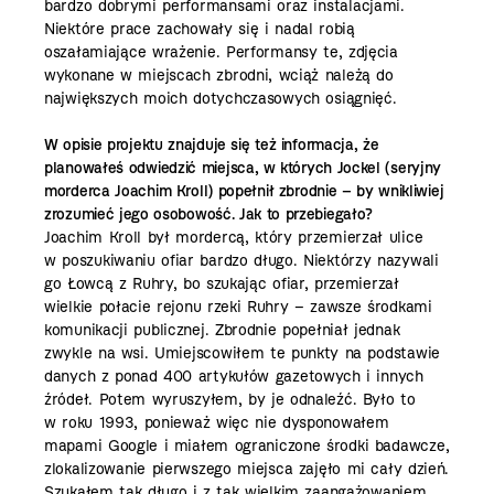
bardzo dobrymi performansami oraz instalacjami.
Niektóre prace zachowały się i nadal robią
oszałamiające wrażenie. Performansy te, zdjęcia
wykonane w miejscach zbrodni, wciąż należą do
największych moich dotychczasowych osiągnięć.
W opisie projektu znajduje się też informacja, że
planowałeś odwiedzić miejsca, w których Jockel (seryjny
morderca Joachim Kroll) popełnił zbrodnie – by wnikliwiej
zrozumieć jego osobowość. Jak to przebiegało?
Joachim Kroll był mordercą, który przemierzał ulice
w poszukiwaniu ofiar bardzo długo. Niektórzy nazywali
go Łowcą z Ruhry, bo szukając ofiar, przemierzał
wielkie połacie rejonu rzeki Ruhry – zawsze środkami
komunikacji publicznej. Zbrodnie popełniał jednak
zwykle na wsi. Umiejscowiłem te punkty na podstawie
danych z ponad 400 artykułów gazetowych i innych
źródeł. Potem wyruszyłem, by je odnaleźć. Było to
w roku 1993, ponieważ więc nie dysponowałem
mapami Google i miałem ograniczone środki badawcze,
zlokalizowanie pierwszego miejsca zajęło mi cały dzień.
Szukałem tak długo i z tak wielkim zaangażowaniem,