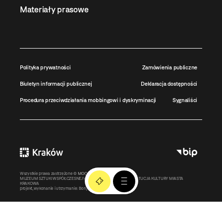
Materiały prasowe
Polityka prywatności
Zamówienia publiczne
Biuletyn informacji publicznej
Deklaracja dostępności
Procedura przeciwdziałania mobbingowi i dyskryminacji
Sygnaliści
Wszystkie prawa zastrzeżone ©
MOCAK
2011-2026
MUZEUM SZTUKI WSPÓŁCZESNEJ W KRAKOWIE MOCAK – INSTYTUCJA KULTURY MIASTA
KRAKOWA
projekt, wykonanie i utrzymanie:
Bonjour.pl