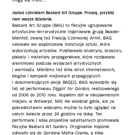
mogę się mylić…
Jesteś członkiem Bastard Art Gruppe. Proszę, przybliż
nam wasze działania.
Bastard Art Gruppe (BAG) to fikcyjne ugrupowanie
artystyczno-terrorystyczne inspirowane grupą Baader-
Meinhof, zwaną też Frakcją Czerwonej Armii. BAG
celowało we współczesne instytucje sztuki, które
wykorzystują artystów. Publikowało biuletyny, broszury,
plakaty i materiały propagandowe, które rozdawano
anonimowo podczas wydarzeń artystycznych
i wernisaży. Mieliśmy też kilka stron internetowych,
blogów i kampanii mejlowych propagujących
i dokumentujących akcje BAG
[2]
. BAG wywodziło się
też od performansu
Diggin’ for Gordon
, realizowanego
od 2006 do 2010 roku. Kopałem dół w nieujawnionym
miejscu w Antwerpii. Nikt nie wiedział gdzie, ale za
pośrednictwem webcamu można to było oglądać na
całym świecie przez 24 godziny na dobę. Ten
performans i kilka projektów satelitarnych promowała
fikcyjna Bastard Art Gallery. Oryginalnie
Kopanie
odnosiło się do Gordona Matta-Clarka, a kilka