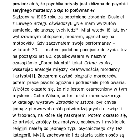
powiedziałeś, że psychika artysty jest zbliżona do psychiki
seryjnego mordercy. Skąd to porównanie?
Sądzony w 1965 roku za popełnione zbrodnie, Dusiciel
z Lewego Brzegu oświadczył: „Nie mam wyrzutów
sumienia, nie znoszę tych ludzi”. Miał wtedy 18 lat, był
wyluzowanym chłopcem, modsem, uganiał się na
motocyklu. Gdy zaczynałem swoje performansy –
w latach 70. – miałem podobne podejście do życia. Już
na początku lat 80. opublikowałem w naszym
czasopiśmie „Force Mental” tekst
Crime vs Art
,
wskazując analogie między kreatywnością mordercy
i artysty
[1]
. Zacząłem czytać biografie morderców,
potem prace psychologiczne i podręczniki profilowania.
Wkrótce okazało się, że nie jestem osamotniony w tym
myśleniu. Colin Wilson, autor tekstu zamieszczonego
w katalogu wystawy
Zbrodnia w sztuce
, był chyba
jedną z pierwszych osób potwierdzających te związki
w źródłach, na które się natknąłem. Potem okazało się,
że artyści, zabójcy bez motywu, naukowcy i myśliciele
religijni należą do jednego typu psychicznego czy też
kategorii. Myśli, zachowanie i działania takich osób są