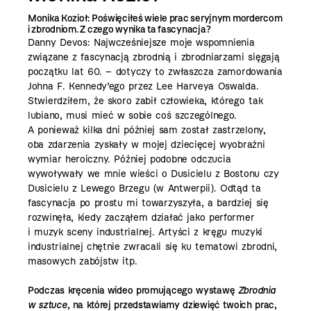
Monika Kozioł: Poświęciłeś wiele prac seryjnym mordercom
i zbrodniom. Z czego wynika ta fascynacja?
Danny Devos: Najwcześniejsze moje wspomnienia
związane z fascynacją zbrodnią i zbrodniarzami sięgają
początku lat 60. – dotyczy to zwłaszcza zamordowania
Johna F. Kennedy’ego przez Lee Harveya Oswalda.
Stwierdziłem, że skoro zabił człowieka, którego tak
lubiano, musi mieć w sobie coś szczególnego.
A ponieważ kilka dni później sam został zastrzelony,
oba zdarzenia zyskały w mojej dziecięcej wyobraźni
wymiar heroiczny. Później podobne odczucia
wywoływały we mnie wieści o Dusicielu z Bostonu czy
Dusicielu z Lewego Brzegu (w Antwerpii). Odtąd ta
fascynacja po prostu mi towarzyszyła, a bardziej się
rozwinęła, kiedy zacząłem działać jako performer
i muzyk sceny industrialnej. Artyści z kręgu muzyki
industrialnej chętnie zwracali się ku tematowi zbrodni,
masowych zabójstw itp.
Podczas kręcenia wideo promującego wystawę
Zbrodnia
w sztuce
, na której przedstawiamy dziewięć twoich prac,