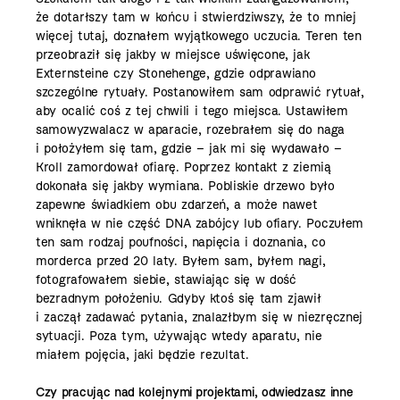
że dotarłszy tam w końcu i stwierdziwszy, że to mniej
więcej tutaj, doznałem wyjątkowego uczucia. Teren ten
przeobraził się jakby w miejsce uświęcone, jak
Externsteine czy Stonehenge, gdzie odprawiano
szczególne rytuały. Postanowiłem sam odprawić rytuał,
aby ocalić coś z tej chwili i tego miejsca. Ustawiłem
samowyzwalacz w aparacie, rozebrałem się do naga
i położyłem się tam, gdzie – jak mi się wydawało –
Kroll zamordował ofiarę. Poprzez kontakt z ziemią
dokonała się jakby wymiana. Pobliskie drzewo było
zapewne świadkiem obu zdarzeń, a może nawet
wniknęła w nie część DNA zabójcy lub ofiary. Poczułem
ten sam rodzaj poufności, napięcia i doznania, co
morderca przed 20 laty. Byłem sam, byłem nagi,
fotografowałem siebie, stawiając się w dość
bezradnym położeniu. Gdyby ktoś się tam zjawił
i zaczął zadawać pytania, znalazłbym się w niezręcznej
sytuacji. Poza tym, używając wtedy aparatu, nie
miałem pojęcia, jaki będzie rezultat.
Czy pracując nad kolejnymi projektami, odwiedzasz inne