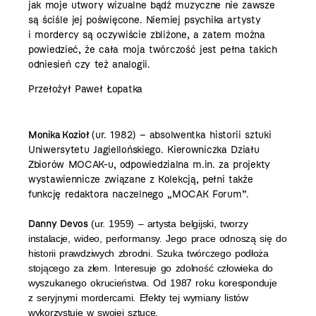
jak moje utwory wizualne bądź muzyczne nie zawsze
są ściśle jej poświęcone.
Niemiej psychika artysty
i mordercy są oczywiście zbliżone, a zatem można
powiedzieć, że cała moja twórczość jest pełna takich
odniesień czy też analogii.
Przełożył Paweł Łopatka
Monika Kozioł
(ur. 1982) – absolwentka historii sztuki
Uniwersytetu Jagiellońskiego. Kierowniczka Działu
Zbiorów MOCAK-u, odpowiedzialna m.in. za projekty
wystawiennicze związane z Kolekcją, pełni także
funkcję redaktora naczelnego „MOCAK Forum”.
Danny Devos
(ur. 1959) – artysta belgijski, tworzy
instalacje, wideo, performansy. Jego prace odnoszą się do
historii prawdziwych zbrodni. Szuka twórczego podłoża
stojącego za złem. Interesuje go zdolność człowieka do
wyszukanego okrucieństwa. Od 1987 roku koresponduje
z seryjnymi mordercami. Efekty tej wymiany listów
wykorzystuje w swojej sztuce.