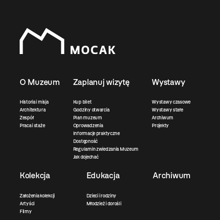
O Muzeum
Zaplanuj wizytę
Wystawy
Historia i misja
Kup bilet
Wystawy czasowe
Architektura
Godziny otwarcia
Wystawy stałe
Zespół
Plan muzeum
Archiwum
Praca i staże
Oprowadzenia
Projekty
Informacje praktyczne
Dostępność
Regulamin zwiedzania Muzeum
Jak dojechać
Kolekcja
Edukacja
Archiwum
Założenia kolekcji
Dzieci i rodziny
Artyści
Młodzież i dorośli
Filmy