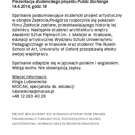
Prezentacja studenckiego projektu
Public Exchange
14.4.2014, godz. 18
Spotkanie podsumowujące studencki projekt artystyczny
w obrębie Zabłocia/Podgórza rozpocznie się pokazem
filmu
Zabłocie zastane
, przedstawiającego historię tej
dzielnicy. Następnie studenci architektury wnętrz
Akademii Sztuk Pięknych im. J. Matejki w Krakowie,
edukacji artystycznej Wydziału Sztuki Uniwersytetu
Pedagogicznego w Krakowie oraz studenci The Ruskin
School of Art, University of Oxford przedstawią efekty
swojej współpracy.
Spotkanie odbędzie się w językach polskim i angielskim.
Wstęp wolny. Nie obowiązują zapisy.
Więcej informacji:
Kinga Lubowiecka
MOCAK, specjalista ds. edukacji
lubowiecka@mocak.pl
+48 12 263 40 29
PROJEKT REALIZOWANY JEST W RAMACH WYSTAWY RUNE ERAKERA
FINANSOWANEJ Z FUNDUSZY EOG, POCHODZĄCYCH Z ISLANDII,
LIECHTENSTEINU I NORWEGII ORAZ ZE ŚRODKÓW KRAJOWYCH.