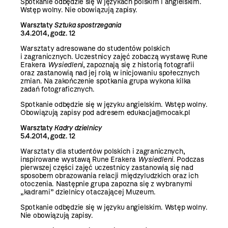
Spotkanie odbędzie się w językach polskim i angielskim.
Wstęp wolny. Nie obowiązują zapisy.
Warsztaty
Sztuka spostrzegania
3.4.2014, godz. 12
Warsztaty adresowane do studentów polskich
i zagranicznych. Uczestnicy zajęć zobaczą wystawę Rune
Erakera
Wysiedleni
,
zapoznają się z historią fotografii
oraz zastanowią nad jej rolą w inicjowaniu społecznych
zmian. Na zakończenie spotkania grupa wykona kilka
zadań fotograficznych.
Spotkanie odbędzie się w języku angielskim. Wstęp wolny.
Obowiązują zapisy pod adresem
edukacja@mocak.pl
Warsztaty
Kadry dzielnicy
5.4.2014, godz. 12
Warsztaty dla studentów polskich i zagranicznych,
inspirowane wystawą Rune Erakera
Wysiedleni.
Podczas
pierwszej części zajęć uczestnicy zastanowią się nad
sposobem obrazowania relacji międzyludzkich oraz ich
otoczenia. Następnie grupa zapozna się z wybranymi
„kadrami” dzielnicy otaczającej Muzeum.
Spotkanie odbędzie się w języku angielskim. Wstęp wolny.
Nie obowiązują zapisy.