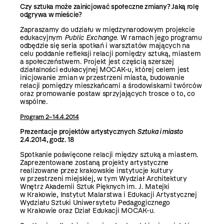
Czy sztuka może zainicjować społeczne zmiany? Jaką rolę
odgrywa w mieście?
Zapraszamy do udziału w międzynarodowym projekcie
edukacyjnym
Public Exchange
. W ramach jego programu
odbędzie się seria spotkań i warsztatów mających na
celu poddanie refleksji relacji pomiędzy sztuką, miastem
a społeczeństwem. Projekt jest częścią szerszej
działalności edukacyjnej MOCAK-u, której celem jest
inicjowanie zmian w przestrzeni miasta, budowanie
relacji pomiędzy mieszkańcami a środowiskami twórców
oraz promowanie postaw sprzyjających trosce o to, co
wspólne.
Program
2–14.4.2014
Prezentacje projektów artystycznych
Sztuka i miasto
2.4.2014, godz. 18
Spotkanie poświęcone relacji między sztuką a miastem.
Zaprezentowane zostaną projekty artystyczne
realizowane przez krakowskie instytucje kultury
w przestrzeni miejskiej, w tym Wydział Architektury
Wnętrz Akademii Sztuk Pięknych im. J. Matejki
w Krakowie, Instytut Malarstwa i Edukacji Artystycznej
Wydziału Sztuki Uniwersytetu Pedagogicznego
w Krakowie oraz Dział Edukacji MOCAK-u.