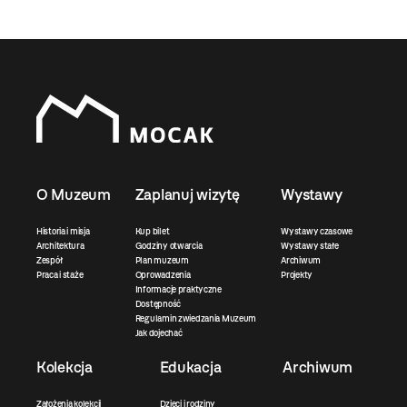
O Muzeum
Zaplanuj wizytę
Wystawy
Historia i misja
Kup bilet
Wystawy czasowe
Architektura
Godziny otwarcia
Wystawy stałe
Zespół
Plan muzeum
Archiwum
Praca i staże
Oprowadzenia
Projekty
Informacje praktyczne
Dostępność
Regulamin zwiedzania Muzeum
Jak dojechać
Kolekcja
Edukacja
Archiwum
Założenia kolekcji
Dzieci i rodziny