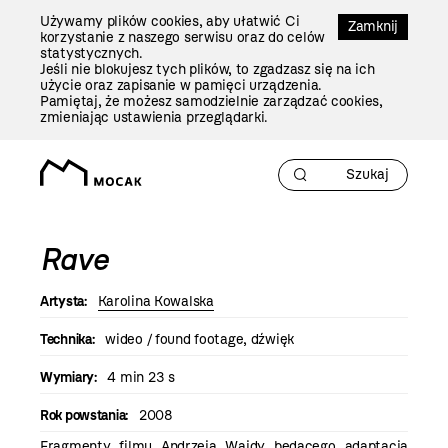
Przejdź
Używamy plików cookies, aby ułatwić Ci
Do
Zamknij
korzystanie z naszego serwisu oraz do celów
Treści
statystycznych.
Jeśli nie blokujesz tych plików, to zgadzasz się na ich
użycie oraz zapisanie w pamięci urządzenia.
Pamiętaj, że możesz samodzielnie zarządzać cookies,
zmieniając ustawienia przeglądarki.
Rave
Artysta:
Karolina Kowalska
Technika:
wideo / found footage, dźwięk
Wymiary:
4 min 23 s
Rok powstania:
2008
Fragmenty filmu Andrzeja Wajdy będącego adaptacją