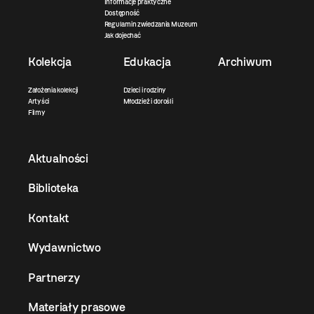
Informacje praktyczne
Dostępność
Regulamin zwiedzania Muzeum
Jak dojechać
Kolekcja
Edukacja
Archiwum
Założenia kolekcji
Dzieci i rodziny
Artyści
Młodzież i dorośli
Filmy
Aktualności
Biblioteka
Kontakt
Wydawnictwo
Partnerzy
Materiały prasowe