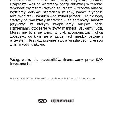
re:elementarz odłącza na chwilę rutynowe zasilanie
i zaprasza Was na warsztaty poezji aktywnej w terenie.
Wychodzimy z zamkniętych sal prosto w trzewia miasta:
będziemy dotykać szorstkich murów, badać płynność
lokalnych rzek i nasłuchiwać szumu peryferii. To nie będą
tradycyjne warsztaty literackie – to terenowy sabotaż
językowy, w którym nadpisujemy miejską pętlę
i zmieniamy otoczenie w żywy manifest. Szukamy ludzi,
którzy nie boją się wejść w tryb autonomiczny i chcą
zobaczyć, co kryje się w szczelinach między betonem
a tekstem. Przyjdź, przynieś swoją wrażliwość i zresetuj
z nami kody Krakowa.
Wstęp wolny dla uczestników, finansowany przez SAO
Investments.
WSPÓŁORGANIZATOR PROGRAMU GOŚCINNOŚCI I DZIAŁAŃ LOKALNYCH