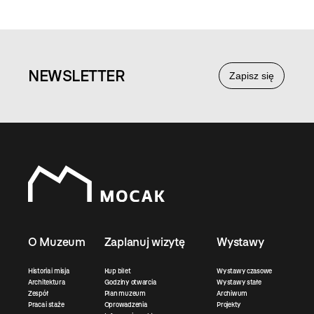
NEWS
LETTER
Zapisz się
O Muzeum
Zaplanuj wizytę
Wystawy
Historia i misja
Kup bilet
Wystawy czasowe
Architektura
Godziny otwarcia
Wystawy stałe
Zespół
Plan muzeum
Archiwum
Praca i staże
Oprowadzenia
Projekty