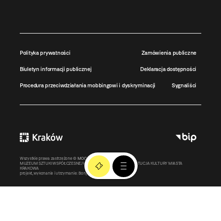
Polityka prywatności
Zamówienia publiczne
Biuletyn informacji publicznej
Deklaracja dostępności
Procedura przeciwdziałania mobbingowi i dyskryminacji
Sygnaliści
Wszystkie prawa zastrzeżone ©
MOCAK
2011-2026
MUZEUM SZTUKI WSPÓŁCZESNEJ W KRAKOWIE MOCAK – INSTYTUCJA KULTURY MIASTA
KRAKOWA
projekt, wykonanie i utrzymanie:
Bonjour.pl