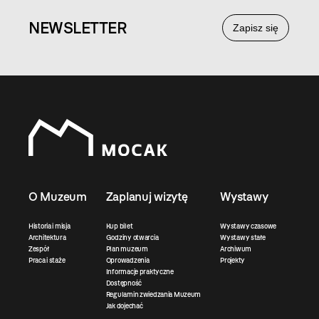
NEWS
LETTER
Zapisz się
O Muzeum
Zaplanuj wizytę
Wystawy
Historia i misja
Kup bilet
Wystawy czasowe
Architektura
Godziny otwarcia
Wystawy stałe
Zespół
Plan muzeum
Archiwum
Praca i staże
Oprowadzenia
Projekty
Informacje praktyczne
Dostępność
Regulamin zwiedzania Muzeum
Jak dojechać