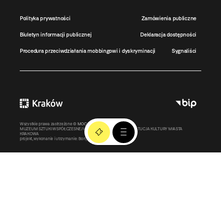
Polityka prywatności
Zamówienia publiczne
Biuletyn informacji publicznej
Deklaracja dostępności
Procedura przeciwdziałania mobbingowi i dyskryminacji
Sygnaliści
Wszystkie prawa zastrzeżone ©
MOCAK
2011-2026
MUZEUM SZTUKI WSPÓŁCZESNEJ W KRAKOWIE MOCAK – INSTYTUCJA KULTURY MIASTA
KRAKOWA
projekt, wykonanie i utrzymanie:
Bonjour.pl