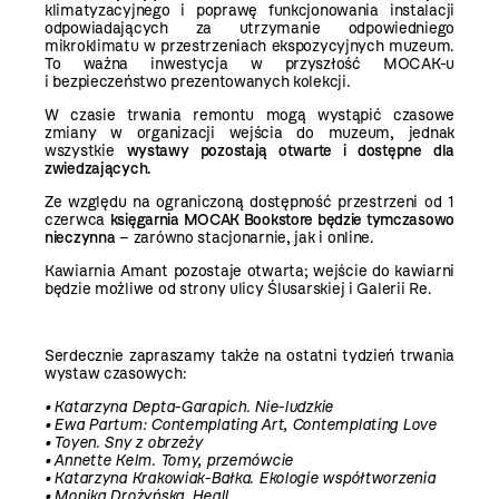
klimatyzacyjnego i poprawę funkcjonowania instalacji
odpowiadających za utrzymanie odpowiedniego
mikroklimatu w przestrzeniach ekspozycyjnych muzeum.
To ważna inwestycja w przyszłość MOCAK-u
i bezpieczeństwo prezentowanych kolekcji.
W czasie trwania remontu mogą wystąpić czasowe
zmiany w organizacji wejścia do muzeum, jednak
wszystkie
wystawy pozostają otwarte i dostępne dla
zwiedzających.
Ze względu na ograniczoną dostępność przestrzeni od 1
czerwca
księgarnia MOCAK Bookstore będzie tymczasowo
nieczynna
– zarówno stacjonarnie, jak i online.
Kawiarnia Amant
pozostaje otwarta; wejście do kawiarni
będzie możliwe od strony ulicy Ślusarskiej i Galerii Re.
Serdecznie zapraszamy także na ostatni tydzień trwania
wystaw czasowych:
• Katarzyna Depta-Garapich.
Nie-ludzkie
• Ewa Partum: Contemplating Art, Contemplating Love
• Toyen.
Sny z obrzeży
• Annette Kelm. Tomy, przemówcie
• Katarzyna Krakowiak-Bałka. Ekologie współtworzenia
• Monika Drożyńska. Heall