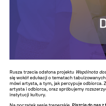
Rusza trzecia odsłona projektu
Wspólnota doś
się wokół edukacji o tematach tabuizowanych,
mówi artysta, a tym, jak percypuje odbiorca.
artysta i odbiorca, oraz spróbujemy rozszerz
instytucji kultury.
Na początek sesje trenerskie.
P
iszcie do nas 