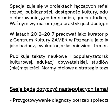
Specjalizuje się w projektach łączących ref
rozwój publiczności, dostępność kultury, ed
o chorowaniu, gender studies, queer studies, 
Ważnym wymiarem jego praktyki jest dostępność
W latach 2012–2017 pracował jako kurator
z Centrum Kultury ZAMEK w Poznaniu jako ku
jako badacz, ewaluator, szkoleniowiec i trener.
Publikuje teksty naukowe i popularyzators
kulturowej, edukacji obywatelskiej, studi
(nie)męskości. Normy płciowe a strategie t
Sesje będą dotyczyć następujących tema
- Przygotowywanie diagnozy potrzeb społeczn