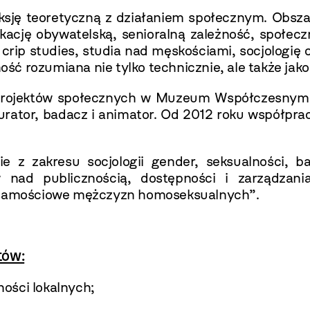
leksję teoretyczną z działaniem społecznym. Obsz
ukację obywatelską, senioralną zależność, społec
crip studies, studia nad męskościami, socjologię 
 rozumiana nie tylko technicznie, ale także jako 
 projektów społecznych w Muzeum Współczesnym
rator, badacz i animator. Od 2012 roku współpra
kie z zakresu socjologii gender, seksualności, 
ów nad publicznością, dostępności i zarządzani
ożsamościowe mężczyzn homoseksualnych”.
tów:
ości lokalnych;