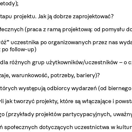
metody);
etapu projektu. Jak ją dobrze zaprojektować?
ołecznych (praca z ramą projektową: od pomysłu do
dróż” uczestnika po organizowanych przez nas wyda
ż po follow-up)
 dla różnych grup użytkowników/uczestników – o 
aje, warunkowość, potrzeby, bariery)?
w których występują odbiorcy wydarzeń (od bierneg
li jak tworzyć projekty, które są włączające i pows
ego (przykłady projektów partycypacyjnych, uważ
ń społecznych dotyczących uczestnictwa w kulturz