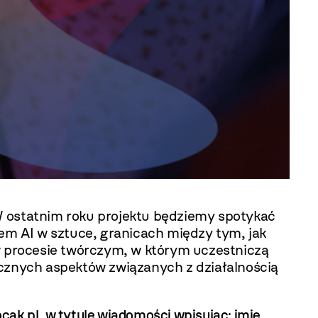
 ostatnim roku projektu będziemy spotykać
iem AI w sztuce, granicach między tym, jak
 w procesie twórczym, w którym uczestniczą
ycznych aspektów związanych z działalnością
cak.pl
, w tytule wiadomości wpisując: imię