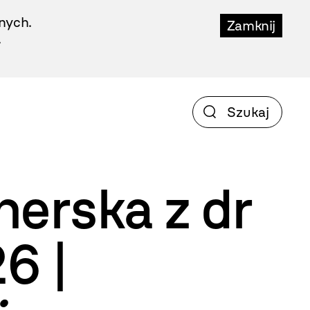
nych.
Zamknij
.
erska z dr
6 |