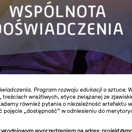
wiadczenia. Program rozwoju edukacji o sztuce.
W
 treściach wrażliwych, etyce związanej ze zjawisk
 Zadamy również pytania o niezależność artefaktu
yć pojęcie „dostępność” w odniesieniu do merytor
z tygodniowym wyprzedzeniem na adres:
projekt@mo