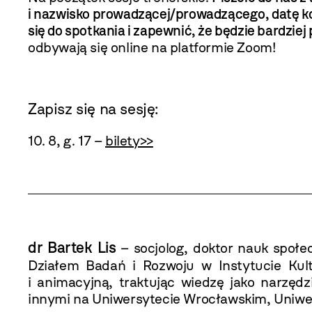
i nazwisko prowadzącej/prowadzącego, datę kon
się do spotkania i zapewnić, że będzie bardzie
odbywają się online na platformie Zoom!
Zapisz się na sesję:
10. 8, g. 17
–
bilety>>
dr Bartek Lis
– socjolog, doktor nauk społe
Działem Badań i Rozwoju w Instytucie Kult
i animacyjną, traktując wiedzę jako narzęd
innymi na Uniwersytecie Wrocławskim, Uniwer