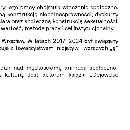
ary jego pracy obejmują włączanie społeczne,
zną konstrukcję niepełnosprawności, dyskursy
ciała oraz społeczną konstrukcję seksualności.
wartość, metoda pracy i cel instytucjonalny.
 Wrocław. W latach 2017–2024 był związany
cuje z Towarzystwem Inicjatyw Twórczych „ę”
badań nad męskościami, animacji społeczno-
a kulturą. Jest autorem książki „Gejowskie