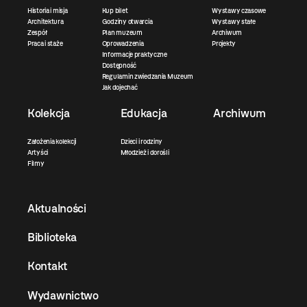
Historia i misja
Kup bilet
Wystawy czasowe
Architektura
Godziny otwarcia
Wystawy stałe
Zespół
Plan muzeum
Archiwum
Praca i staże
Oprowadzenia
Projekty
Informacje praktyczne
Dostępność
Regulamin zwiedzania Muzeum
Jak dojechać
Kolekcja
Edukacja
Archiwum
Założenia kolekcji
Dzieci i rodziny
Artyści
Młodzież i dorośli
Filmy
Aktualności
Biblioteka
Kontakt
Wydawnictwo