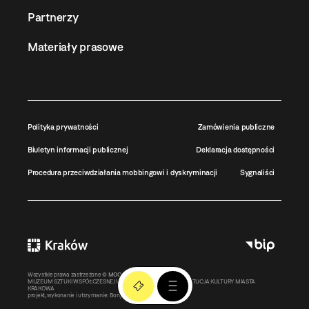
Partnerzy
Materiały prasowe
Polityka prywatności
Zamówienia publiczne
Biuletyn informacji publicznej
Deklaracja dostępności
Procedura przeciwdziałania mobbingowi i dyskryminacji
Sygnaliści
Wszystkie prawa zastrzeżone ©
MOCAK
2011-2026
MUZEUM SZTUKI WSPÓŁCZESNEJ W KRAKOWIE MOCAK – INSTYTUCJA KULTURY MIASTA
KRAKOWA
projekt, wykonanie i utrzymanie:
Bonjour.pl