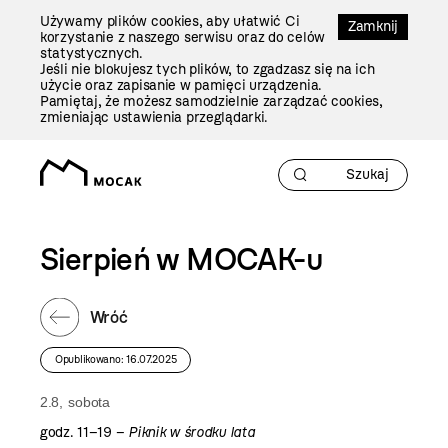
Przejdź
Używamy plików cookies, aby ułatwić Ci
Do
Zamknij
korzystanie z naszego serwisu oraz do celów
Treści
statystycznych.
Jeśli nie blokujesz tych plików, to zgadzasz się na ich
użycie oraz zapisanie w pamięci urządzenia.
Pamiętaj, że możesz samodzielnie zarządzać cookies,
zmieniając ustawienia przeglądarki.
Sierpień w MOCAK-u
Wróć
Opublikowano: 16.07.2025
2.8, sobota
godz. 11–19 –
Piknik w środku lata