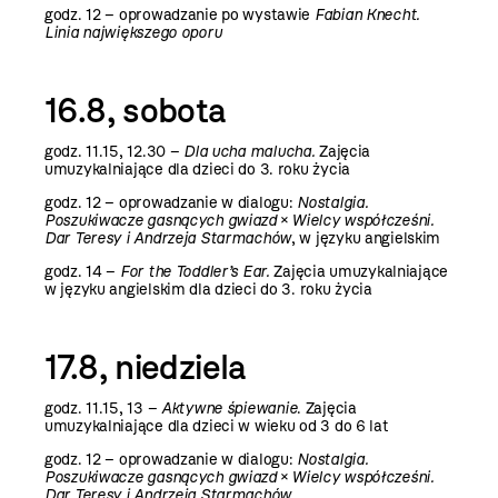
godz. 12 –
oprowadzanie po wystawie
Fabian Knecht.
Linia największego oporu
16.8, sobota
godz. 11.15, 12.30 –
Dla ucha malucha.
Zajęcia
umuzykalniające dla dzieci do 3. roku życia
godz. 12 –
oprowadzanie w dialogu:
Nostalgia.
Poszukiwacze gasnących gwiazd
×
Wielcy współcześni.
Dar Teresy i Andrzeja Starmachów
, w języku angielskim
godz. 14 –
For the Toddler’s Ear.
Zajęcia umuzykalniające
w języku angielskim dla dzieci do 3. roku życia
17.8, niedziela
godz. 11.15, 13 –
Aktywne śpiewanie
. Zajęcia
umuzykalniające dla dzieci w wieku od 3 do 6 lat
godz. 12 –
oprowadzanie w dialogu:
Nostalgia.
Poszukiwacze gasnących gwiazd
×
Wielcy współcześni.
Dar Teresy i Andrzeja Starmachów