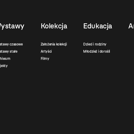
ystawy
Kolekcja
Edukacja
A
stawy czasowe
Założenia kolekcji
Dzieci i rodziny
tawy stałe
Artyści
Młodzież i dorośli
chiwum
Filmy
jekty