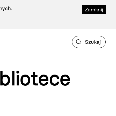
nych.
Zamknij
.
bliotece