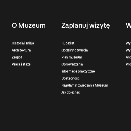
O Muzeum
Zaplanuj wizytę
W
Historia i misja
Kup bilet
Wy
Architektura
Godziny otwarcia
Wys
Zespół
Plan muzeum
Ar
Praca i staże
Oprowadzenia
Pro
Informacje praktyczne
Dostępność
Regulamin zwiedzania Muzeum
Jak dojechać