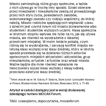
Miasto zamieszkują różne grupy społeczne, a każda
z nich używa go w trochę inny sposób. Szlaki obierane
przez mieszkanki i mieszkańców zależą od prowadzonego
przez nich stylu życia, posiadanych zasobów,
wykonywanego zawodu czy rodzaju wspólnoty, do której
należą. Miasto rodziców spędzających większość czasu
z dzieć­mi jest czymś innym niż miasto biznesmenów albo
studentek i studentów wyższych uczelni. Klasa społeczna
w istotnym stopniu wpływa nie tylko na to, jak się używa
miasta, ale rów­nież na wyobrażenie o idealnej
przestrzeni miej­skiej. W moim tekście pokażę, czym
różnią się te wyobrażenia, i zarysuję konflikt między es­
tetyką klasy wyższej oraz klasy średniej, który w istotny
sposób przekłada się na działania róż­nych aktorów
społecznych: miejskich aktywi­stek i aktywistów, grup
mieszkańców, artystek i artystów oraz władz miasta.
Ważne będzie dla mnie również wskazanie na
nieoczywisty sojusz klasy wyższej z klasą ludową
przeciwko estetyce klasy średniej.
1
Tekst ukazał się w: M. Gdula, P. Sadura,
Style życia i porządek klasowy
w Polsce
, Wydawnictwo Naukowe Scholar, Warszawa 2012, s. 71-86.
Artykuł w całości dostępny jest w wersji drukowanej
dziesiątego numeru MOCAK Forum.
TAGI:
czasopismo
,
dopoczytania
,
mocakforum