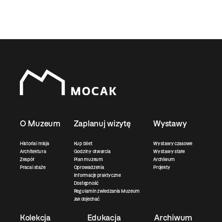
O Muzeum
Zaplanuj wizytę
Wystawy
Historia i misja
Kup bilet
Wystawy czasowe
Architektura
Godziny otwarcia
Wystawy stałe
Zespół
Plan muzeum
Archiwum
Praca i staże
Oprowadzenia
Projekty
Informacje praktyczne
Dostępność
Regulamin zwiedzania Muzeum
Jak dojechać
Kolekcja
Edukacja
Archiwum