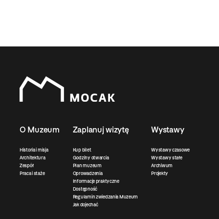
O Muzeum
Zaplanuj wizytę
Wystawy
Historia i misja
Kup bilet
Wystawy czasowe
Architektura
Godziny otwarcia
Wystawy stałe
Zespół
Plan muzeum
Archiwum
Praca i staże
Oprowadzenia
Projekty
Informacje praktyczne
Dostępność
Regulamin zwiedzania Muzeum
Jak dojechać