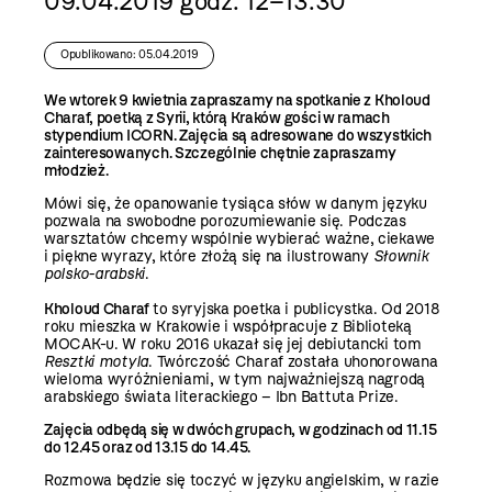
09.04.2019 godz. 12–13.30
Opublikowano: 05.04.2019
We wtorek 9 kwietnia zapraszamy na spotkanie z Kholoud
Charaf, poetką z Syrii, którą Kraków gości w ramach
stypendium ICORN. Zajęcia są adresowane do wszystkich
zainteresowanych. Szczególnie chętnie zapraszamy
młodzież.
Mówi się, że opanowanie tysiąca słów w danym języku
pozwala na swobodne porozumiewanie się. Podczas
warsztatów chcemy wspólnie wybierać ważne, ciekawe
i piękne wyrazy, które złożą się na ilustrowany
Słownik
polsko-arabski
.
Kholoud Charaf
to syryjska poetka i publicystka. Od 2018
roku mieszka w Krakowie i współpracuje z Biblioteką
MOCAK-u. W roku 2016 ukazał się jej debiutancki tom
Resztki motyla
. Twórczość Charaf została uhonorowana
wieloma wyróżnieniami, w tym najważniejszą nagrodą
arabskiego świata literackiego – Ibn Battuta Prize.
Zajęcia odbędą się w dwóch grupach, w godzinach od 11.15
do 12.45 oraz od 13.15 do 14.45.
Rozmowa będzie się toczyć w języku angielskim, w razie